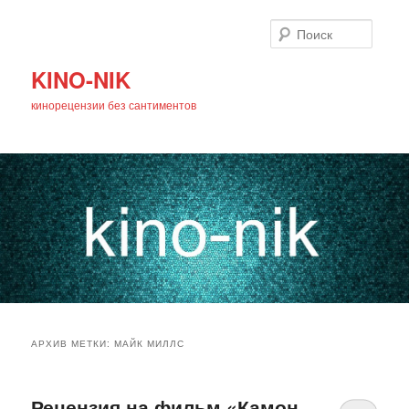
Поиск
KINO-NIK
кинорецензии без сантиментов
Главное
Перейти
Перейти
меню
АРХИВ МЕТКИ:
МАЙК МИЛЛС
к
к
основному
дополнительному
Рецензия на фильм «Камон