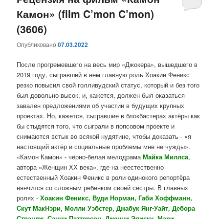
Камон» (film C’mon C’mon)
содержимому
содержимому
(3606)
Опубликовано
07.03.2022
После прогремевшего на весь мир «Джокера», вышедшего в
2019 году, сыгравший в нем главную роль Хоакин Феникс
резко повысил свой голливудский статус, который и без того
был довольно высок, и, кажется, должен был оказаться
завален предложениями об участии в будущих крупных
проектах. Но, кажется, сыгравшие в блокбастерах актёры как
бы стыдятся того, что сыграли в попсовом проекте и
снимаются встык во всякой нудятине, чтобы доказать - «я
настоящий актёр и социальные проблемы мне не чужды».
«Камон Камон» - чёрно-белая мелодрама
Майка Миллса
,
автора «Женщин ХХ века», где на неестественно
естественный Хоакин Феникс в роли одинокого репортёра
нянчится со сложным ребёнком своей сестры. В главных
ролях -
Хоакин Феникс, Вуди Норман, Габи Хоффманн,
Скут МакНэри, Молли Уэбстер, Джабук Янг-Уайт, Дебора
Стрэндж, Санни Паттерсон, Дженни Элиску, Мэри