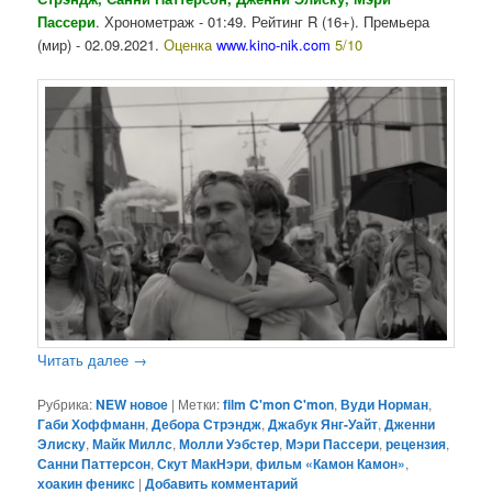
Пассери
. Хронометраж - 01:49. Рейтинг R (16+). Премьера
(мир) - 02.09.2021.
Оценка
www.kino-nik.com
5/10
Читать далее
→
Рубрика:
NEW новое
|
Метки:
film C'mon C'mon
,
Вуди Норман
,
Габи Хоффманн
,
Дебора Стрэндж
,
Джабук Янг-Уайт
,
Дженни
Элиску
,
Майк Миллс
,
Молли Уэбстер
,
Мэри Пассери
,
рецензия
,
Санни Паттерсон
,
Скут МакНэри
,
фильм «Камон Камон»
,
хоакин феникс
|
Добавить комментарий