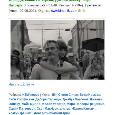
Пассери
. Хронометраж - 01:49. Рейтинг R (16+). Премьера
(мир) - 02.09.2021.
Оценка
www.kino-nik.com
5/10
Читать далее
→
Рубрика:
NEW новое
|
Метки:
film C'mon C'mon
,
Вуди Норман
,
Габи Хоффманн
,
Дебора Стрэндж
,
Джабук Янг-Уайт
,
Дженни
Элиску
,
Майк Миллс
,
Молли Уэбстер
,
Мэри Пассери
,
рецензия
,
Санни Паттерсон
,
Скут МакНэри
,
фильм «Камон Камон»
,
хоакин феникс
|
Добавить комментарий