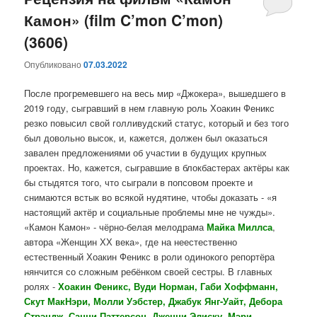
Камон» (film C’mon C’mon)
содержимому
содержимому
(3606)
Опубликовано
07.03.2022
После прогремевшего на весь мир «Джокера», вышедшего в
2019 году, сыгравший в нем главную роль Хоакин Феникс
резко повысил свой голливудский статус, который и без того
был довольно высок, и, кажется, должен был оказаться
завален предложениями об участии в будущих крупных
проектах. Но, кажется, сыгравшие в блокбастерах актёры как
бы стыдятся того, что сыграли в попсовом проекте и
снимаются встык во всякой нудятине, чтобы доказать - «я
настоящий актёр и социальные проблемы мне не чужды».
«Камон Камон» - чёрно-белая мелодрама
Майка Миллса
,
автора «Женщин ХХ века», где на неестественно
естественный Хоакин Феникс в роли одинокого репортёра
нянчится со сложным ребёнком своей сестры. В главных
ролях -
Хоакин Феникс, Вуди Норман, Габи Хоффманн,
Скут МакНэри, Молли Уэбстер, Джабук Янг-Уайт, Дебора
Стрэндж, Санни Паттерсон, Дженни Элиску, Мэри