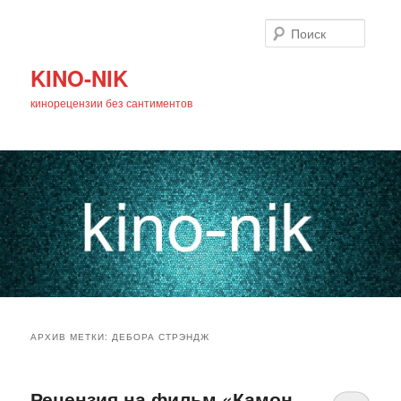
Поиск
KINO-NIK
кинорецензии без сантиментов
Главное
Перейти
Перейти
меню
АРХИВ МЕТКИ:
ДЕБОРА СТРЭНДЖ
к
к
основному
дополнительному
Рецензия на фильм «Камон