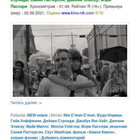
Пассери
. Хронометраж - 01:49. Рейтинг R (16+). Премьера
(мир) - 02.09.2021.
Оценка
www.kino-nik.com
5/10
Читать далее
→
Рубрика:
NEW новое
|
Метки:
film C'mon C'mon
,
Вуди Норман
,
Габи Хоффманн
,
Дебора Стрэндж
,
Джабук Янг-Уайт
,
Дженни
Элиску
,
Майк Миллс
,
Молли Уэбстер
,
Мэри Пассери
,
рецензия
,
Санни Паттерсон
,
Скут МакНэри
,
фильм «Камон Камон»
,
хоакин феникс
|
Добавить комментарий