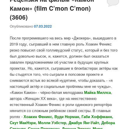
Камон» (film C’mon C’mon)
содержимому
содержимому
(3606)
Опубликовано
07.03.2022
После прогремевшего на весь мир «Джокера», вышедшего в
2019 году, сыгравший в нем главную роль Хоакин Феникс
резко повысил свой голливудский статус, который и без того
был довольно высок, и, кажется, должен был оказаться
завален предложениями об участии в будущих крупных
проектах. Но, кажется, сыгравшие в блокбастерах актёры как
бы стыдятся того, что сыграли в попсовом проекте и
снимаются встык во всякой нудятине, чтобы доказать - «я
настоящий актёр и социальные проблемы мне не чужды».
«Камон Камон» - чёрно-белая мелодрама
Майка Миллса
,
автора «Женщин ХХ века», где на неестественно
естественный Хоакин Феникс в роли одинокого репортёра
нянчится со сложным ребёнком своей сестры. В главных
ролях -
Хоакин Феникс, Вуди Норман, Габи Хоффманн,
Скут МакНэри, Молли Уэбстер, Джабук Янг-Уайт, Дебора
Стрэндж, Санни Паттерсон, Дженни Элиску, Мэри