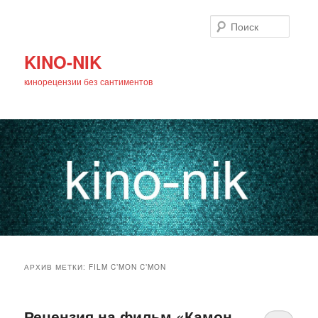
Поиск
KINO-NIK
кинорецензии без сантиментов
Главное
Перейти
Перейти
меню
АРХИВ МЕТКИ:
FILM C’MON C’MON
к
к
основному
дополнительному
Рецензия на фильм «Камон