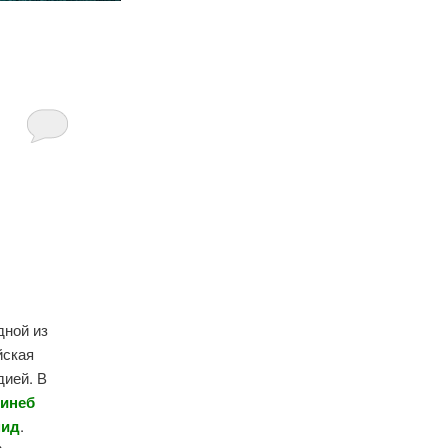
дной из
йская
дией. В
Зинеб
мид
.