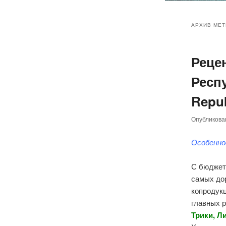
Главное
Перейт
Перейт
меню
АРХИВ МЕТ
к
к
Реце
основн
дополн
Респу
содер
содер
Repub
Опубликов
Особенно
С бюджет
самых до
копродук
главных 
Трики, Л