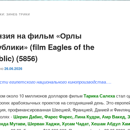
и
и
КИ:
ЗИНЕБ ТРИКИ
нзия на фильм «Орлы
ому
ительному
блики» (film Eagles of the
жимому
жимому
lic) (5856)
ано
26.06.2026
сти египетского национального кинопроизводства….
ом около 10 миллионов долларов фильм
Тарика Салеха
стал о
рогих арабоязычных проектов на сегодняшний день. Это европе
ция, профинансированная Швецией, Францией, Данией и Финлян
ролях -
Шерин Дабис, Фарес Фарес, Лина Кудри, Амр Вакед, 
инда Мутави, Шерван Хаджи, Хусам Чадат, Хешам Абдул Ха