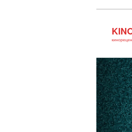
KINO
кинорецен