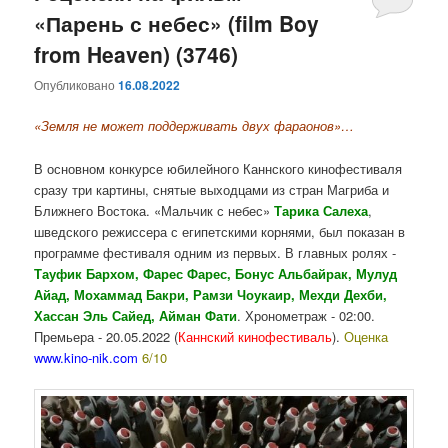
«Парень с небес» (film Boy
from Heaven) (3746)
Опубликовано
16.08.2022
«Земля не может поддерживать двух фараонов»…
В основном конкурсе юбилейного Каннского кинофестиваля
сразу три картины, снятые выходцами из стран Магриба и
Ближнего Востока. «Мальчик с небес»
Тарика Салеха
,
шведского режиссера с египетскими корнями, был показан в
программе фестиваля одним из первых. В главных ролях -
Тауфик Бархом, Фарес Фарес, Бонус Альбайрак,
Мулуд
Айад, Мохаммад Бакри, Рамзи Чоукаир, Мехди Дехби,
Хассан Эль Сайед, Айман Фати
. Хронометраж - 02:00.
Премьера - 20.05.2022 (
Каннский кинофестиваль
).
Оценка
www.kino-nik.com
6/10