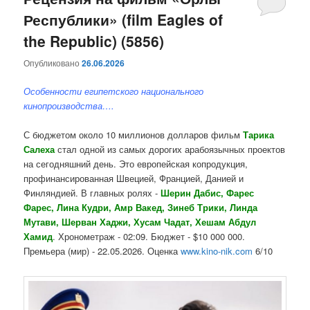
Республики» (film Eagles of
содержимому
содержимому
the Republic) (5856)
Опубликовано
26.06.2026
Особенности египетского национального
кинопроизводства….
С бюджетом около 10 миллионов долларов фильм
Тарика
Салеха
стал одной из самых дорогих арабоязычных проектов
на сегодняшний день. Это европейская копродукция,
профинансированная Швецией, Францией, Данией и
Финляндией. В главных ролях -
Шерин Дабис, Фарес
Фарес, Лина Кудри, Амр Вакед, Зинеб Трики, Линда
Мутави, Шерван Хаджи, Хусам Чадат, Хешам Абдул
Хамид
. Хронометраж - 02:09. Бюджет - $10 000 000.
Премьера (мир) - 22.05.2026. Оценка
www.kino-nik.com
6/10