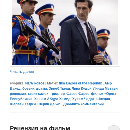
Читать далее
→
Рубрика:
NEW новое
|
Метки:
film Eagles of the Republic
,
Амр
Вакед
,
боевик
,
драма
,
Зинеб Трики
,
Лина Кудри
,
Линда Мутави
,
рецензия
,
тарик салех
,
триллер
,
Фарес Фарес
,
фильм «Орлы
Республики»
,
Хешам Абдул Хамид
,
Хусам Чадат
,
Швеция
,
Шерван Хаджи
,
Шерин Дабис
|
Добавить комментарий
Рецензия на фильм