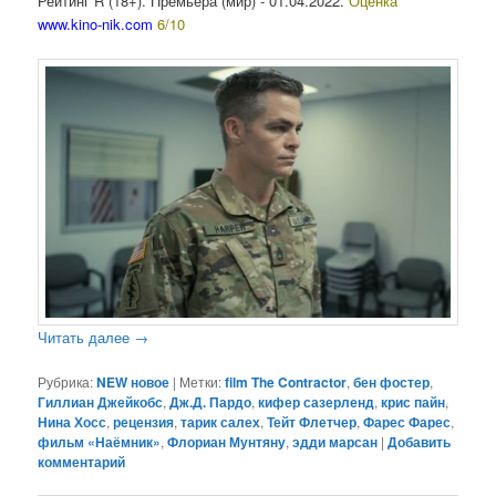
Рейтинг R (18+). Премьера (мир) - 01.04.2022.
Оценка
www.kino-nik.com
6/10
Читать далее
→
Рубрика:
NEW новое
|
Метки:
film The Contractor
,
бен фостер
,
Гиллиан Джейкобс
,
Дж.Д. Пардо
,
кифер сазерленд
,
крис пайн
,
Нина Хосс
,
рецензия
,
тарик салех
,
Тейт Флетчер
,
Фарес Фарес
,
фильм «Наёмник»
,
Флориан Мунтяну
,
эдди марсан
|
Добавить
комментарий