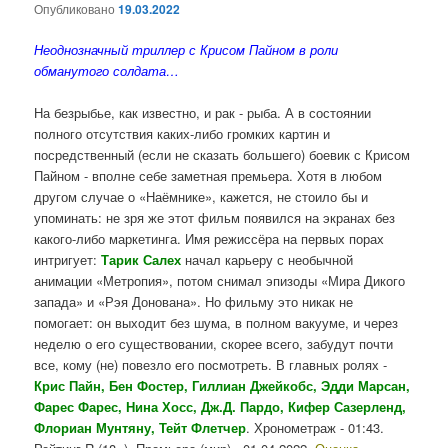
Опубликовано
19.03.2022
Неоднозначный триллер с Крисом Пайном в роли
обманутого солдата…
На безрыбье, как известно, и рак - рыба. А в состоянии
полного отсутствия каких-либо громких картин и
посредственный (если не сказать большего) боевик с Крисом
Пайном - вполне себе заметная премьера. Хотя в любом
другом случае о «Наёмнике», кажется, не стоило бы и
упоминать: не зря же этот фильм появился на экранах без
какого-либо маркетинга. Имя режиссёра на первых порах
интригует:
Тарик Салех
начал карьеру с необычной
анимации «Метропия», потом снимал эпизоды «Мира Дикого
запада» и «Рэя Донована». Но фильму это никак не
помогает: он выходит без шума, в полном вакууме, и через
неделю о его существовании, скорее всего, забудут почти
все, кому (не) повезло его посмотреть. В главных ролях -
Крис Пайн, Бен Фостер, Гиллиан Джейкобс, Эдди Марсан,
Фарес Фарес, Нина Хосс, Дж.Д. Пардо, Кифер Сазерленд,
Флориан Мунтяну, Тейт Флетчер
. Хронометраж - 01:43.