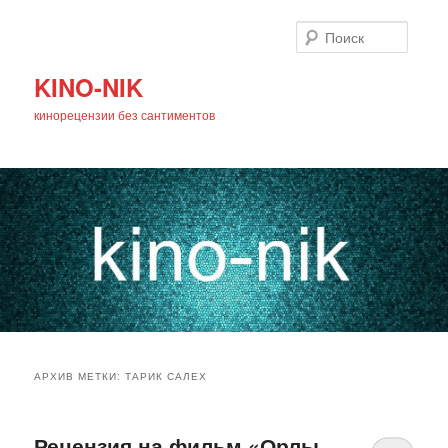
Поиск
KINO-NIK
кинорецензии без сантиментов
Главное
Перейти
Перейти
меню
АРХИВ МЕТКИ:
ТАРИК САЛЕХ
к
к
основному
дополнительному
Рецензия на фильм «Орлы