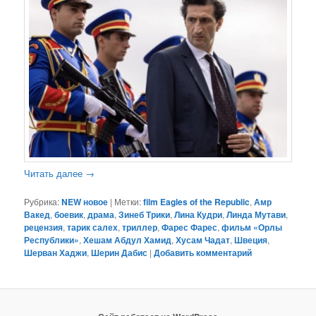
Читать далее
→
Рубрика:
NEW новое
|
Метки:
film Eagles of the Republic
,
Амр
Вакед
,
боевик
,
драма
,
Зинеб Трики
,
Лина Кудри
,
Линда Мутави
,
рецензия
,
тарик салех
,
триллер
,
Фарес Фарес
,
фильм «Орлы
Республики»
,
Хешам Абдул Хамид
,
Хусам Чадат
,
Швеция
,
Шерван Хаджи
,
Шерин Дабис
|
Добавить комментарий