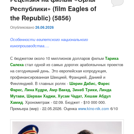
Республики» (film Eagles of
содержимому
содержимому
the Republic) (5856)
Опубликовано
26.06.2026
Особенности египетского национального
кинопроизводства….
С бюджетом около 10 миллионов долларов фильм
Тарика
Салеха
стал одной из самых дорогих арабоязычных проектов
на сегодняшний день. Это европейская копродукция,
профинансированная Швецией, Францией, Данией и
Финляндией. В главных ролях -
Шерин Дабис, Фарес
Фарес, Лина Кудри, Амр Вакед, Зинеб Трики, Линда
Мутави, Шерван Хаджи, Хусам Чадат, Хешам Абдул
Хамид
. Хронометраж - 02:09. Бюджет - $10 000 000.
Премьера (мир) - 22.05.2026. Оценка
www.kino-nik.com
6/10