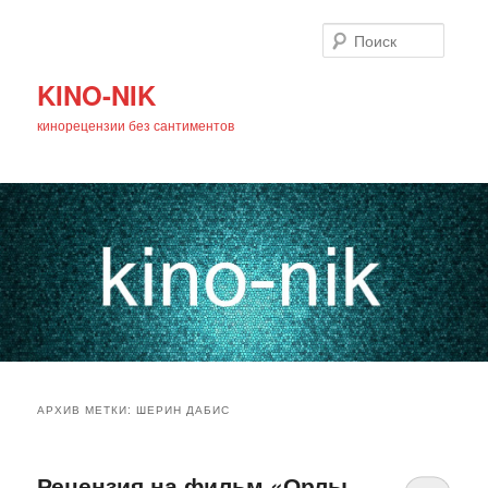
Поиск
KINO-NIK
кинорецензии без сантиментов
Главное
Перейти
Перейти
меню
АРХИВ МЕТКИ:
ШЕРИН ДАБИС
к
к
основному
дополнительному
Рецензия на фильм «Орлы