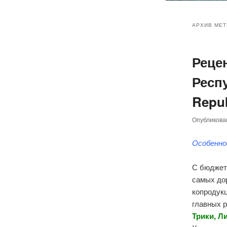
Главное
Перейт
Перейт
меню
АРХИВ МЕТ
к
к
Реце
основн
дополн
Респу
содер
содер
Repub
Опубликов
Особенно
С бюджет
самых до
копродук
главных 
Трики, Л