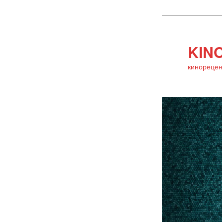
KINO
кинорецен