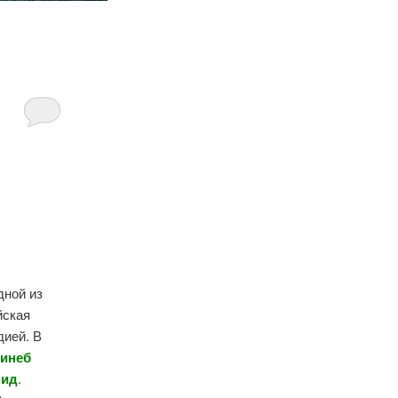
дной из
йская
дией. В
Зинеб
мид
.