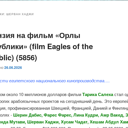
и
и
КИ:
ШЕРВАН ХАДЖИ
нзия на фильм «Орлы
ому
ительному
блики» (film Eagles of the
жимому
жимому
lic) (5856)
ано
26.06.2026
сти египетского национального кинопроизводства….
ом около 10 миллионов долларов фильм
Тарика Салеха
стал о
рогих арабоязычных проектов на сегодняшний день. Это европе
ция, профинансированная Швецией, Францией, Данией и Финлян
ролях -
Шерин Дабис, Фарес Фарес, Лина Кудри, Амр Вакед, 
инда Мутави, Шерван Хаджи, Хусам Чадат, Хешам Абдул Ха