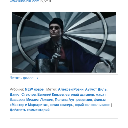
www.kino-nik.com
6,5/10
Читать далее
→
Рубрика:
NEW новое
|
Метки:
Алексей Розин
,
Аугуст Диль
,
Данил Стеклов
,
Евгений Князев
,
евгений цыганов
,
марат
башаров
,
Михаил Локшин
,
Полина Ауг
,
рецензия
,
фильм
«Мастер и Маргарита»
,
юлия снигирь
,
юрий колокольников
|
Добавить комментарий