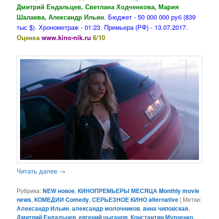
Дмитрий Ендальцев, Светлана Ходченкова, Мария
Шалаева, Александр Ильин
. Бюджет - 50 000 000 руб (839
тыс $). Хронометраж - 01:23. Премьера (РФ) - 13.07.2017.
Оценка
www.kino-nik.ru
6/10
Читать далее
→
Рубрика:
NEW новое
,
КИНОПРЕМЬЕРЫ МЕСЯЦА Monthly movie
news
,
КОМЕДИИ Comedy
,
СЕРЬЕЗНОЕ КИНО alternative
|
Метки:
Александр Ильин
,
александр молочников
,
анна чиповская
,
Дмитрий Ендальцев
,
евгений цыганов
,
Константин Мурзенко
,