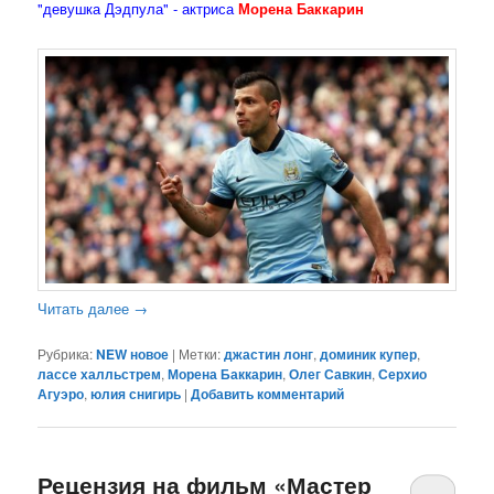
"девушка Дэдпула" - актриса
Морена Баккарин
Читать далее
→
Рубрика:
NEW новое
|
Метки:
джастин лонг
,
доминик купер
,
лассе халльстрем
,
Морена Баккарин
,
Олег Савкин
,
Серхио
Агуэро
,
юлия снигирь
|
Добавить комментарий
Рецензия на фильм «Мастер