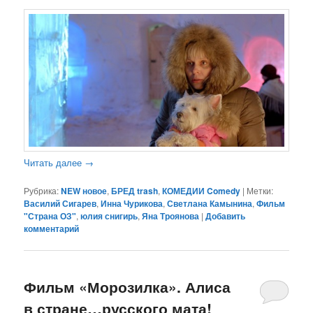
Читать далее
→
Рубрика:
NEW новое
,
БРЕД trash
,
КОМЕДИИ Comedy
|
Метки:
Василий Сигарев
,
Инна Чурикова
,
Светлана Камынина
,
Фильм
"Страна ОЗ"
,
юлия снигирь
,
Яна Троянова
|
Добавить
комментарий
Фильм «Морозилка». Алиса
в стране…русского мата!