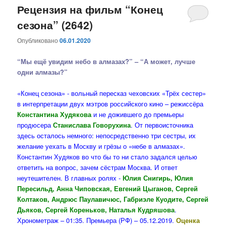
Рецензия на фильм “Конец
сезона” (2642)
Опубликовано
06.01.2020
“Мы ещё увидим небо в алмазах?” – “А может, лучше
одни алмазы?”
«Конец сезона» - вольный пересказ чеховских «Трёх сестер»
в интерпретации двух мэтров российского кино – режиссёра
Константина Худякова
и не дожившего до премьеры
продюсера
Станислава Говорухина
. От первоисточника
здесь осталось немного: непосредственно три сестры, их
желание уехать в Москву и грёзы о «небе в алмазах».
Константин Худяков во что бы то ни стало задался целью
ответить на вопрос, зачем сёстрам Москва. И ответ
неутешителен. В главных ролях -
Юлия Снигирь, Юлия
Пересильд, Анна Чиповская, Евгений Цыганов, Сергей
Колтаков, Андрюс Паулавичюс, Габриэле Куодите, Сергей
Дьяков, Сергей Кореньков, Наталья Кудряшова
.
Хронометраж – 01:35. Премьера (РФ) – 05.12.2019.
Оценка