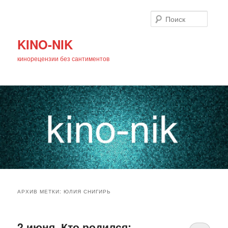
Поиск
KINO-NIK
кинорецензии без сантиментов
Главное
Перейти
Перейти
меню
АРХИВ МЕТКИ:
ЮЛИЯ СНИГИРЬ
к
к
основному
дополнительному
2 июня. Кто родился: