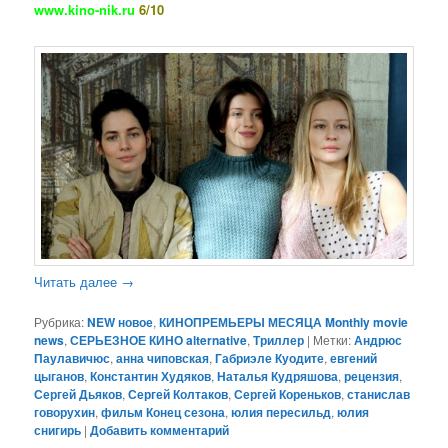
www.kino-nik.ru
6/10
Читать далее
→
Рубрика:
NEW новое
,
КИНОПРЕМЬЕРЫ МЕСЯЦА Monthly movie
news
,
СЕРЬЕЗНОЕ КИНО alternative
,
Триллер
|
Метки:
Андрюс
Паулавичюс
,
анна чиповская
,
Габриэле Куодите
,
евгений
цыганов
,
Константин Худяков
,
Наталья Кудряшова
,
рецензия
,
Сергей Дьяков
,
Сергей Колтаков
,
Сергей Кореньков
,
станислав
говорухин
,
фильм Конец сезона
,
юлия пересильд
,
юлия
снигирь
|
Добавить комментарий