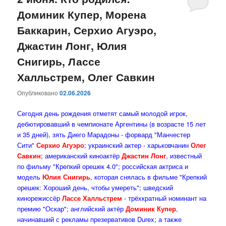
Доминик Купер, Морена
содержимому
содержимому
Баккарин, Серхио Агуэро,
Джастин Лонг, Юлия
Снигирь, Лассе
Халльстрем, Олег Савкин
Опубликовано
02.06.2026
Сегодня день рождения отметят самый молодой игрок,
дебютировавший в чемпионате Аргентины (в возрасте 15 лет
и 35 дней), зять Диего Марадоны - форвард "Манчестер
Сити"
Серхио Агуэро
; украинский актер - харьковчанин
Олег
Савкин
; американский киноактёр
Джастин Лонг
, известный
по фильму "Крепкий орешек 4.0"; российская актриса и
модель
Юлия Снигирь
, которая снялась в фильме "Крепкий
орешек: Хороший день, чтобы умереть"; шведский
кинорежиссёр
Лассе Халльстрем
- трёхкратный номинант на
премию "Оскар"; английский актёр
Доминик Купер
,
начинавший с рекламы презервативов Durex; а также