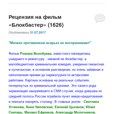
Рецензия на фильм
«Блокбастер» (1626)
Опубликовано
31.07.2017
"Мелких противников всерьез не воспринимают"
Фильм
Романа Волобуева
, известного кинокритика,
ушедшего в режиссуру - никакой не блокбастер, а
малобюджетная криминальная комедия, умеренно пикантная
и хулиганская, в основном разговорная, но очень забавная и
наполненная яркими до карикатурности актерскими
работами. Картина основана на реальных событиях,
почерпнутых из криминальной хроники. Это своего рода
экранизация нашумевшего в СМИ случая, когда девушка из
средней полосы России ограбила пункт микро-кредитования
и поехала покорять столицу. В главных ролях -
Светлана
Устинова, Анна Чиповская, Евгений Цыганов, Юлия
Снигирь, Михаил Ефремов, Александр Молочников,