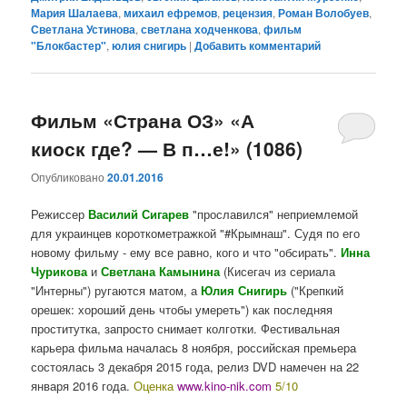
Мария Шалаева
,
михаил ефремов
,
рецензия
,
Роман Волобуев
,
Светлана Устинова
,
светлана ходченкова
,
фильм
"Блокбастер"
,
юлия снигирь
|
Добавить комментарий
Фильм «Страна ОЗ» «А
киоск где? — В п…е!» (1086)
Опубликовано
20.01.2016
Режиссер
Василий Сигарев
"прославился" неприемлемой
для украинцев короткометражкой "#Крымнаш". Судя по его
новому фильму - ему все равно, кого и что "обсирать".
Инна
Чурикова
и
Светлана Камынина
(Кисегач из сериала
"Интерны") ругаются матом, а
Юлия Снигирь
("Крепкий
орешек: хороший день чтобы умереть") как последняя
проститутка, запросто снимает колготки. Фестивальная
карьера фильма началась 8 ноября, российская премьера
состоялась 3 декабря 2015 года, релиз DVD намечен на 22
января 2016 года.
Оценка
www.kino-nik.com
5/10