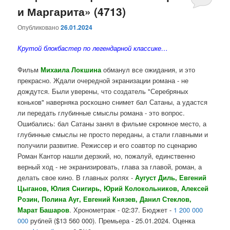
и Маргарита» (4713)
Опубликовано
26.01.2024
Крутой блокбастер по легендарной классике…
Фильм
Михаила Локшина
обманул все ожидания, и это
прекрасно. Ждали очередной экранизации романа - не
дождутся. Были уверены, что создатель "Серебряных
коньков" наверняка роскошно снимет бал Сатаны, а удастся
ли передать глубинные смыслы романа - это вопрос.
Ошибались: бал Сатаны занял в фильме скромное место, а
глубинные смыслы не просто переданы, а стали главными и
получили развитие. Режиссер и его соавтор по сценарию
Роман Кантор нашли дерзкий, но, пожалуй, единственно
верный ход - не экранизировать, глава за главой, роман, а
делать свое кино.
В главных ролях -
Аугуст Диль, Евгений
Цыганов, Юлия Снигирь, Юрий Колокольников, Алексей
Розин, Полина Ауг, Евгений Князев, Данил Стеклов,
Марат Башаров
. Хронометраж - 02:37. Бюджет -
1 200 000
000
рублей ($13 560 000). Премьера - 25.01.2024. Оценка