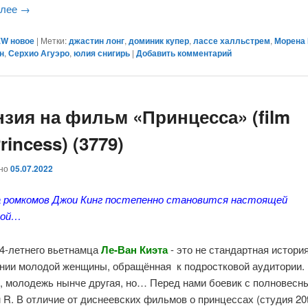
алее
→
W новое
|
Метки:
джастин лонг
,
доминик купер
,
лассе халльстрем
,
Морена 
н
,
Серхио Агуэро
,
юлия снигирь
|
Добавить комментарий
нзия на фильм «Принцесса» (film
rincess) (3779)
ано
05.07.2022
а ромкомов Джои Кинг постепенно становится настоящей
дой…
44-летнего вьетнамца
Ле-Ван Киэта
- это не стандартная история
нии молодой женщины, обращённая к подростковой аудитории.
, молодежь нынче другая, но… Перед нами боевик с полновесн
 R. В отличие от диснеевских фильмов о принцессах (студия 20