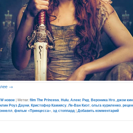
алее
→
W новое
|
Метки:
film The Princess
,
Hulu
,
Алекс Рид
,
Вероника Нго
,
джои кин
илин Роуз Дауни
,
Кристофер Камиясу
,
Ле-Ван Киэт
,
ольга куриленко
,
рецен
Доннелл
,
фильм «Принцесса»
,
эд стоппард
|
Добавить комментарий