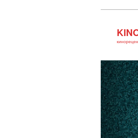
KINO
кинорецен