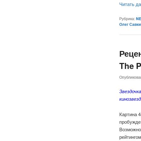
Читать д
Рубрика:
NE
Олег Савки
Реце
The P
Опубликов
Звездочк
кинозвез
Картина 
пробужде
Возможно
рейтингом