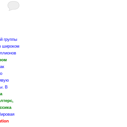
ой группы
 в широком
иллионов
ром
как
го
сивую
ы. В
да
лтерс,
ссика
 Мировая
ution