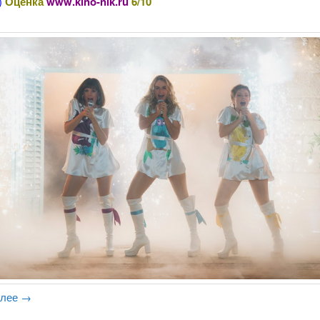
)
Оценка
www.kino-nik.ru
6/10
алее
→