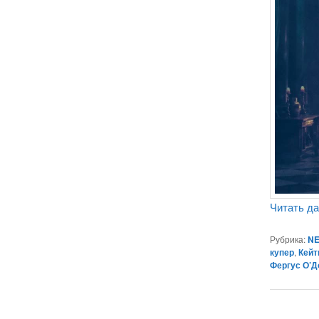
Читать д
Рубрика:
NE
купер
,
Кейт
Фергус О’