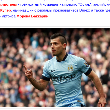
лльстрем
- трёхкратный номинант на премию "Оскар"; английски
 Купер
, начинавший с рекламы презервативов Durex; а также "д
- актриса
Морена Баккарин