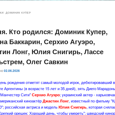
и
и
КИ:
ДОМИНИК КУПЕР
ня. Кто родился: Доминик Купер,
ому
ительному
на Баккарин, Серхио Агуэро,
жимому
жимому
тин Лонг, Юлия Снигирь, Лассе
ьстрем, Олег Савкин
ано
02.06.2026
день рождения отметят самый молодой игрок, дебютировавший 
е Аргентины (в возрасте 15 лет и 35 дней), зять Диего Марадоны
"Манчестер Сити"
Серхио Агуэро
; украинский актер - харьковч
 американский киноактёр
Джастин Лонг
, известный по фильму "
0"; российская актриса и модель
Юлия Снигирь
, которая сняла
Крепкий орешек: Хороший день, чтобы умереть"; шведский кино