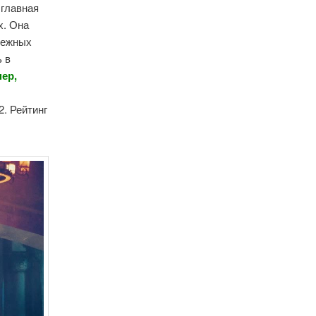
 главная
х. Она
одежных
ь в
пер,
д
2. Рейтинг