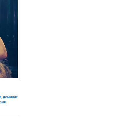
г
,
доминик
зия
,