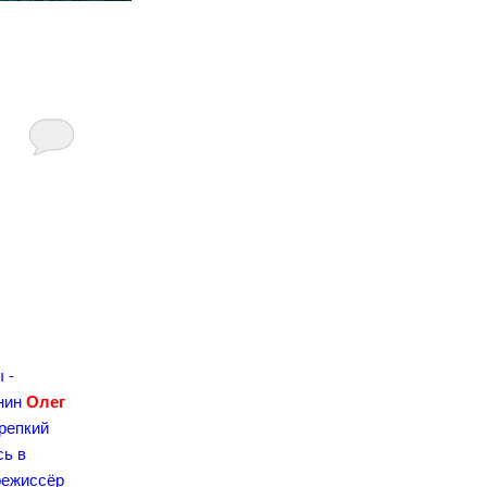
в
 -
анин
Олег
Крепкий
сь в
режиссёр