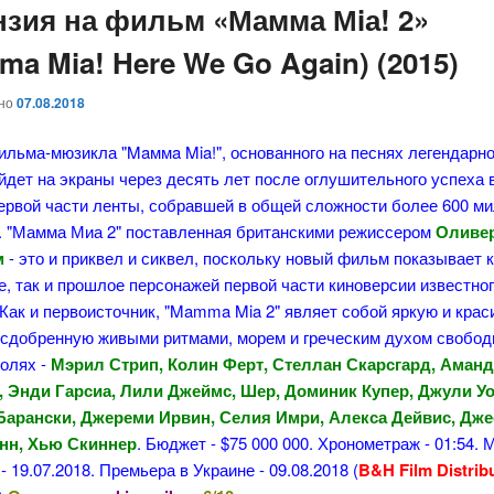
нзия на фильм «Мамма Мiа! 2»
a Mia! Here We Go Again) (2015)
ано
07.08.2018
льма-мюзикла "Maммa Mia!", основанного на песнях легендарн
дет на экраны через десять лет после оглушительного успеха
первой части ленты, собравшей в общей сложности более 600 м
. "Мамма Миа 2" поставленная британскими режиссером
Оливе
м
- это и приквел и сиквел, поскольку новый фильм показывает 
, так и прошлое персонажей первой части киноверсии известно
Как и первоисточник, "Mamma Mia 2" являет собой яркую и кра
, сдобренную живыми ритмами, морем и греческим духом свобод
ролях -
Мэрил Стрип, Колин Ферт, Стеллан Скарсгард, Аман
 Энди Гарсиа, Лили Джеймс, Шер, Доминик Купер, Джули Уо
Барански, Джереми Ирвин, Селия Имри, Алекса Дейвис, Дже
нн, Хью Скиннер
. Бюджет - $75 000 000. Хронометраж - 01:54.
- 19.07.2018. Премьера в Украине - 09.08.2018 (
B&H Film Distrib