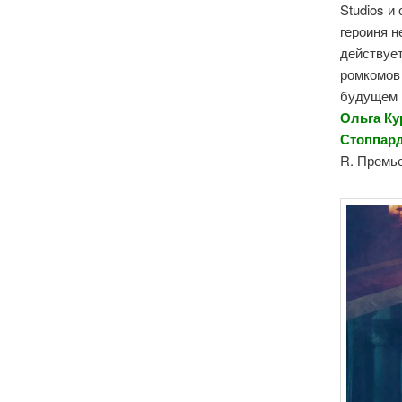
Studios и
героиня н
действует
ромкомов 
будущем 
Ольга Ку
Стоппард
R. Премье