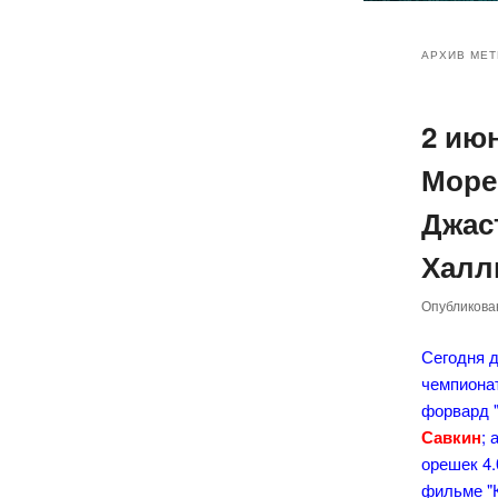
Главное
Перейт
Перейт
меню
АРХИВ МЕТ
к
к
2 ию
основн
дополн
Море
содер
содер
Джас
Халл
Опубликов
Сегодня 
чемпионат
форвард 
Савкин
;
орешек 4.
фильме "