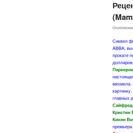
Реце
(Mamm
Опубликов
Сиквел фи
ABBA, вый
прокате 
долларов
Паркеро
настоящее
мюзикла. 
картинку
главных 
Сайфред,
Кристин 
Кинэн Ви
премьера 