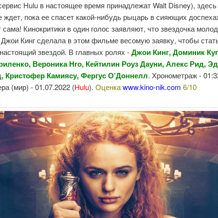
 сервис Hulu в настоящее время принадлежат Walt Disney), здесь
е ждет, пока ее спасет какой-нибудь рыцарь в сияющих доспеха
 сама! Кинокритики в один голос заявляют, что звездочка мол
Джои Кинг сделала в этом фильме весомую заявку, чтобы стат
настоящий звездой. В главных ролях -
Джои Кинг, Доминик Ку
риленко, Вероника Нго, Кейтилин Роуз Дауни, Алекс Рид, Э
, Кристофер Камиясу, Фергус О’Доннелл
. Хронометраж - 01:3
ра (мир) - 01.07.2022 (
Hulu
).
Оценка
www.kino-nik.com
6/10