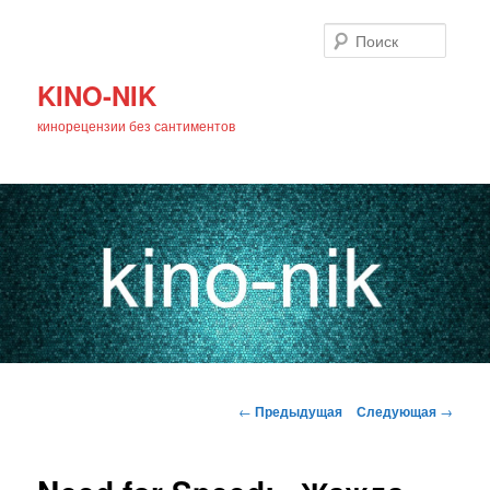
Поиск
KINO-NIK
кинорецензии без сантиментов
Главное
Перейти
меню
Навигация
←
Предыдущая
Следующая
→
по
к
записям
основному