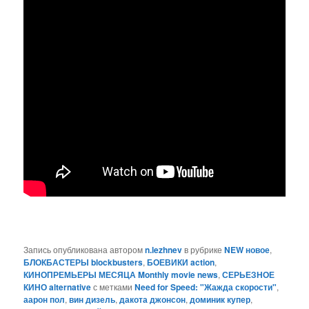
Запись опубликована автором
n.lezhnev
в рубрике
NEW новое
,
БЛОКБАСТЕРЫ blockbusters
,
БОЕВИКИ action
,
КИНОПРЕМЬЕРЫ МЕСЯЦА Monthly movie news
,
СЕРЬЕЗНОЕ
КИНО alternative
с метками
Need for Speed: "Жажда скорости"
,
аарон пол
,
вин дизель
,
дакота джонсон
,
доминик купер
,