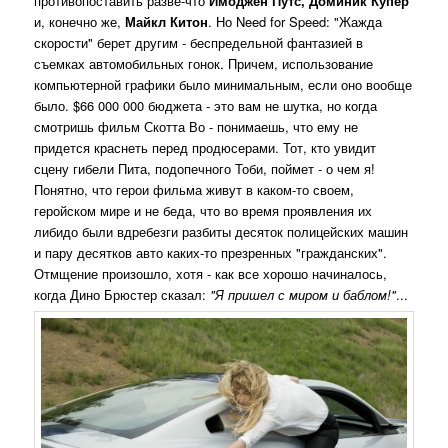
противопоставить разве-что
Имоджен Путс, Доминик Купер
и, конечно же,
Майкл Китон
. Но Need for Speed: "Жажда
скорости" берет другим - беспредельной фантазией в
съемках автомобильных гонок. Причем, использование
компьютерной графики было минимальным, если оно вообще
было. $66 000 000 бюджета - это вам не шутка, но когда
смотришь фильм Скотта Во - понимаешь, что ему не
придется краснеть перед продюсерами. Тот, кто увидит
сцену гибели Пита, подопечного Тоби, поймет - о чем я!
Понятно, что герои фильма живут в каком-то своем,
геройском мире и не беда, что во время проявления их
либидо были вдребезги разбиты десяток полицейских машин
и пару десятков авто каких-то презренных "гражданских".
Отмщение произошло, хотя - как все хорошо начиналось,
когда Дино Брюстер сказал:
"Я пришел с миром и баблом!"
...