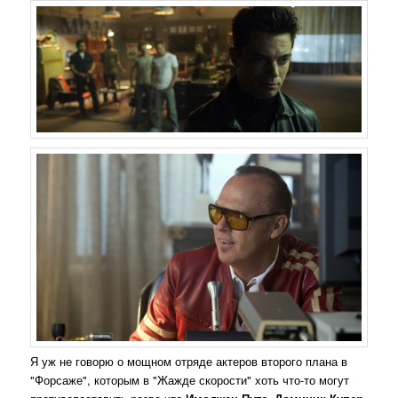
Я уж не говорю о мощном отряде актеров второго плана в
"Форсаже", которым в "Жажде скорости" хоть что-то могут