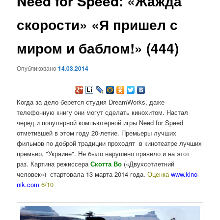
Need for Speed: «Жажда
содержимому
скорости» «Я пришел с
миром и баблом!» (444)
Опубликовано
14.03.2014
Когда за дело берется студия DreamWorks, даже
телефонную книгу они могут сделать кинохитом. Настал
черед и популярной компьютерной игры Need for Speed
отметившей в этом году 20-летие. Премьеры лучших
фильмов по доброй традиции проходят в кинотеатре лучших
премьер, "Украине". Не было нарушено правило и на этот
раз. Картина режиссера
Скотта Во
(«Двухсотлетний
человек») стартовала 13 марта 2014 года.
Оценка
www.kino-
nik.com
6/10