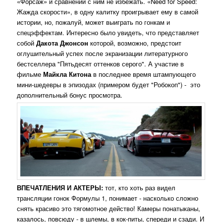
«Форсаж» и сравнений с ним не избежать. «Need for Speed:
Жажда скорости», в одну калитку проигрывает ему в самой
истории, но, пожалуй, может выиграть по гонкам и
спецэффектам. Интересно было увидеть, что представляет
собой
Дакота Джонсон
которой, возможно, предстоит
оглушительный успех после экранизации литературного
бестселлера "Пятьдесят оттенков серого". А участие в
фильме
Майкла Китона
в последнее время штампующего
мини-шедевры в эпизодах (примером будет "Робокоп") - это
дополнительный бонус просмотра.
ВПЕЧАТЛЕНИЯ И АКТЕРЫ:
тот, кто хоть раз видел
трансляции гонок Формулы 1, понимает - насколько сложно
снять красиво это тягомотное действо! Камеры понатыканы,
казалось, повсюду - в шлемы, в кок-питы, спереди и сзади. И