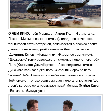
О ЧЕМ КИНО:
Тоби Маршалл (
Аарон Пол
- «Планета Ка-
Пэкс», «Миссия невыполнима-3»), владелец небольшой
тюнинговой автомастерской, ввязывается в спор со своим
давним соперником, разбогатевшим Дино Брюстером
(
Доминик Купер
- «Герцогиня», «Разумное сомнение»).
"Дружеские" гонки завершаются смертью подопечного Тоби -
Пита (
Харрисон Джилбертсон
). Лжесвидетели помогают
Дино избежать заслуженного наказания и срок за него
"мотает" Тоби. Отомстить и избежать финансового краха
Тоби сможет, только если выиграет нелегальные гонки "Де
Леон", которые организовывает некий Монарх (
Майкл Китон
-
«Бэтман», «Битлджус»)...