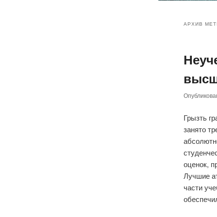
Главное
Перейт
Перейт
меню
АРХИВ МЕТ
к
к
Неуче
основн
дополн
высш
содер
содер
Опубликов
Грызть гр
занято т
абсолютн
студенчес
оценок, п
Лучшие ат
части уче
обеспечил