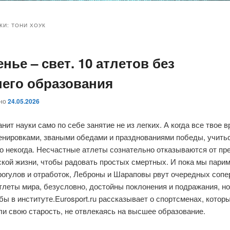
и
и
КИ:
ТОНИ ХОУК
нье – свет. 10 атлетов без
ому
ительному
его образования
жимому
жимому
ано
24.05.2026
анит науки само по себе занятие не из легких. А когда все твое 
ренировками, зваными обедами и празднованиями победы, учить
о некогда. Несчастные атлеты сознательно отказываются от пр
кой жизни, чтобы радовать простых смертных. И пока мы парим
рогулов и отработок, Леброны и Шараповы рвут очередных сопе
леты мира, безусловно, достойны поклонения и подражания, но
бы в институте.Eurosport.ru рассказывает о спортсменах, котор
и свою старость, не отвлекаясь на высшее образование.