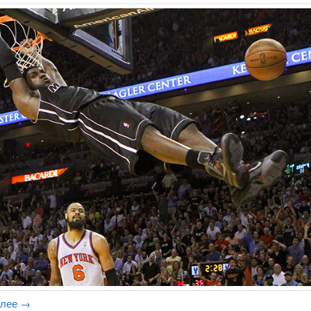
алее
→