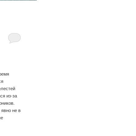
время
ся
елестей
ся из-за
рников.
 явно не в
ые