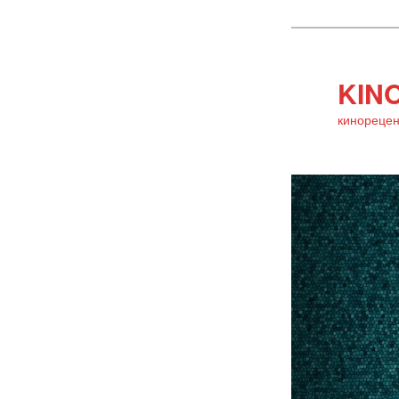
KINO
кинорецен