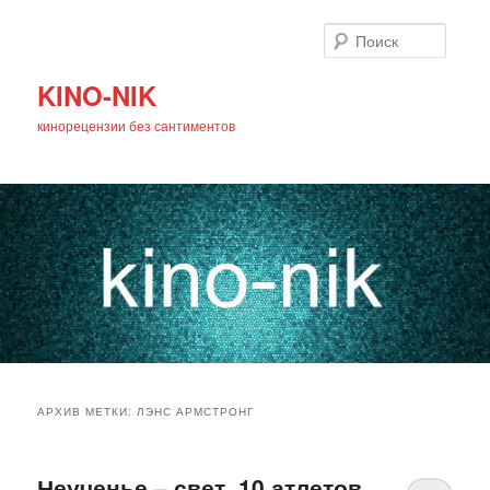
Поиск
KINO-NIK
кинорецензии без сантиментов
Главное
Перейти
Перейти
меню
АРХИВ МЕТКИ:
ЛЭНС АРМСТРОНГ
к
к
основному
дополнительному
Неученье – свет. 10 атлетов