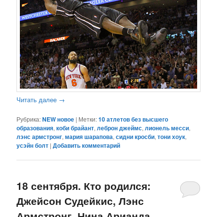
Читать далее
→
Рубрика:
NEW новое
|
Метки:
10 атлетов без высшего
образования
,
коби брайант
,
леброн джеймс
,
лионель месси
,
лэнс армстронг
,
мария шарапова
,
сидни кросби
,
тони хоук
,
усэйн болт
|
Добавить комментарий
18 сентября. Кто родился:
Джейсон Судейкис, Лэнс
Армстронг, Нина Арианда,