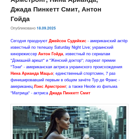
Джада Пинкетт Смит, Антон
Гойда
Опубликовано
18.09.2025
Сегодня празднуют
Джейсон Судейкис
- американский актёр
известный по телешоу Saturday Night Live; украинский
кинорежиссер
Антон Гойда
, известный по сериалам
"Домашній арешт" и "Женский доктор"; лауреат премии
"Тони" - американская актриса украинского происхождения
Нина Арианда Мацьо
; единственный спортсмен, 7 раз
финишировавший первым в общем зачёте Тур де Франс -
американец
Лэнс Армстронг
; а также Необе из фильма
"Матрица" - актриса
Джада Пинкетт Смит