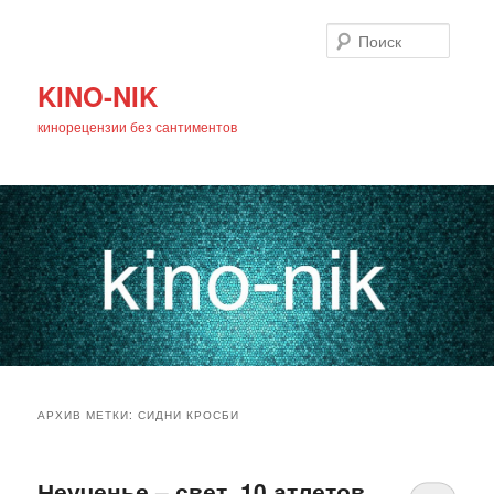
Поиск
KINO-NIK
кинорецензии без сантиментов
Главное
Перейти
Перейти
меню
АРХИВ МЕТКИ:
СИДНИ КРОСБИ
к
к
основному
дополнительному
Неученье – свет. 10 атлетов