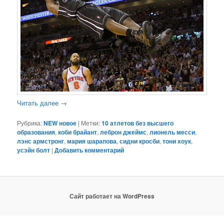
Читать далее
→
Рубрика:
NEW новое
|
Метки:
10 атлетов без высшего
образования
,
коби брайант
,
леброн джеймс
,
лионель месси
,
лэнс армстронг
,
мария шарапова
,
сидни кросби
,
тони хоук
,
усэйн болт
|
Добавить комментарий
Сайт работает на WordPress