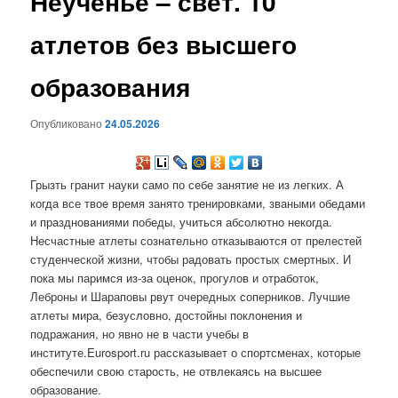
Неученье – свет. 10
содержимому
атлетов без высшего
образования
Опубликовано
24.05.2026
Грызть гранит науки само по себе занятие не из легких. А
когда все твое время занято тренировками, зваными обедами
и празднованиями победы, учиться абсолютно некогда.
Несчастные атлеты сознательно отказываются от прелестей
студенческой жизни, чтобы радовать простых смертных. И
пока мы паримся из-за оценок, прогулов и отработок,
Леброны и Шараповы рвут очередных соперников. Лучшие
атлеты мира, безусловно, достойны поклонения и
подражания, но явно не в части учебы в
институте.Eurosport.ru рассказывает о спортсменах, которые
обеспечили свою старость, не отвлекаясь на высшее
образование.