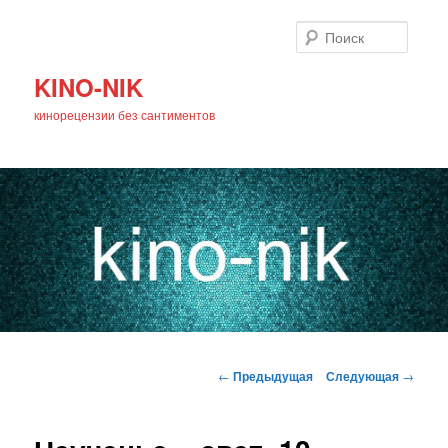
Поиск
KINO-NIK
кинорецензии без сантиментов
Главное
Перейти
меню
Навигация
←
Предыдущая
Следующая
→
по
к
записям
основному