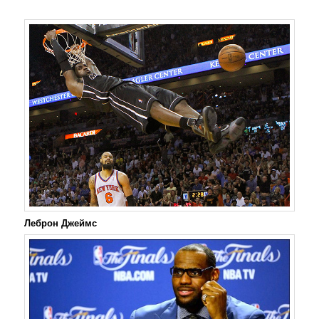
Леброн Джеймс