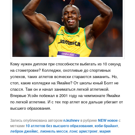
Кому нужен диплом при способности выбегать из 10 секунд
на стометровке? Колледжи, охотливые до спортивных
успехов, таких атлетов всячески стараются заманить. Но,
стоп, какие колледжи на Ямайке? От школы юный Болт не
спасся. Там он и начал заниматься легкой атлетикой.
Впервые Усэйн побежал в 2001 году на чемпионате Ямайки
по легкой атлетике. И с тех пор атлет все дальше убегает от
высшего образования.
Запись опубликована автором
n.lezhnev
в рубрике
NEW новое
с
метками
10 атлетов без высшего образования
,
коби брайант
,
леброн джеймс
,
лионель месси
,
лэнс армстронг
,
мария