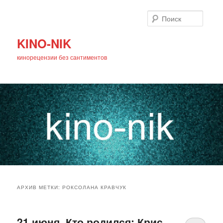
Поиск
KINO-NIK
кинорецензии без сантиментов
Главное
Перейти
Перейти
меню
АРХИВ МЕТКИ:
РОКСОЛАНА КРАВЧУК
к
к
основному
дополнительному
21 июня. Кто родился: Крис