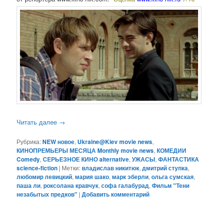
Читать далее
→
Рубрика:
NEW новое
,
Ukraine@Kiev movie news
,
КИНОПРЕМЬЕРЫ МЕСЯЦА Monthly movie news
,
КОМЕДИИ
Comedy
,
СЕРЬЕЗНОЕ КИНО alternative
,
УЖАСЫ
,
ФАНТАСТИКА
science-fiction
|
Метки:
владислав никитюк
,
дмитрий ступка
,
любомир левицкий
,
мария шако
,
марк эберли
,
ольга сумская
,
паша ли
,
роксолана кравчук
,
софа галабурад
,
Фильм "Тени
незабытых предков"
|
Добавить комментарий