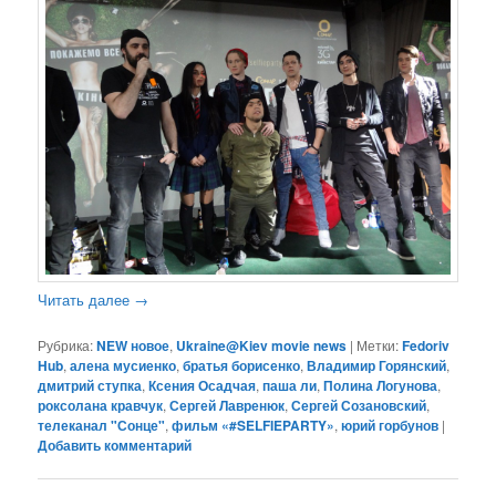
Читать далее
→
Рубрика:
NEW новое
,
Ukraine@Kiev movie news
|
Метки:
Fedoriv
Hub
,
алена мусиенко
,
братья борисенко
,
Владимир Горянский
,
дмитрий ступка
,
Ксения Осадчая
,
паша ли
,
Полина Логунова
,
роксолана кравчук
,
Сергей Лавренюк
,
Сергей Созановский
,
телеканал "Сонце"
,
фильм «#SELFIEPARTY»
,
юрий горбунов
|
Добавить комментарий