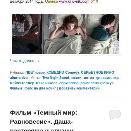
декабря 2014 года.
Оценка
www.kino-nik.com
6/10
Читать далее
→
Рубрика:
NEW новое
,
КОМЕДИИ Comedy
,
СЕРЬЕЗНОЕ КИНО
alternative
|
Метки:
Two Night Stand
,
анали типтон
,
джессика зор
,
майлз теллер
,
макс николс
,
обри плаза
,
роксолана кравчук
,
Фильм "Секс на две ночи"
|
Добавить комментарий
Фильм «Темный мир:
Равновесие». Даша-
растеряша и алкаши-