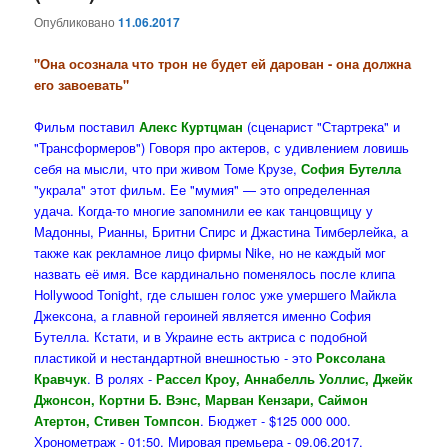
Опубликовано
11.06.2017
"Она осознала что трон не будет ей дарован - она должна
его завоевать"
Фильм поставил
Алекс Куртцман
(сценарист "Стартрека" и
"Трансформеров") Говоря про актеров, с удивлением ловишь
себя на мысли, что при живом Томе Крузе,
София Бутелла
"украла" этот фильм. Ее "мумия" — это определенная
удача. Когда-то многие запомнили ее как танцовщицу у
Мадонны, Рианны, Бритни Спирс и Джастина Тимберлейка, а
также как рекламное лицо фирмы Nike, но не каждый мог
назвать её имя. Все кардинально поменялось после клипа
Hollywood Tonight, где слышен голос уже умершего Майкла
Джексона, а главной героиней является именно София
Бутелла. Кстати, и в Украине есть актриса с подобной
пластикой и нестандартной внешностью - это
Роксолана
Кравчук
. В ролях -
Рассел Кроу, Аннабелль Уоллис, Джейк
Джонсон, Кортни Б. Вэнс, Марван Кензари, Саймон
Атертон, Стивен Томпсон
. Бюджет - $125 000 000.
Хронометраж - 01:50. Мировая премьера - 09.06.2017.