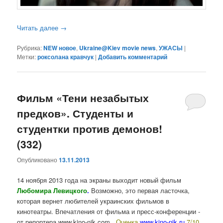
Читать далее
→
Рубрика:
NEW новое
,
Ukraine@Kiev movie news
,
УЖАСЫ
|
Метки:
роксолана кравчук
|
Добавить комментарий
Фильм «Тени незабытых
предков». Студенты и
студентки против демонов!
(332)
Опубликовано
13.11.2013
14 ноября 2013 года на экраны выходит новый фильм
Любомира Левицкого
.
Возможно, это первая ласточка,
которая вернет любителей украинских фильмов в
кинотеатры. Впечатления от фильма и пресс-конференции -
от репортера www.kino-nik.com.
Оценка
www.kino-nik.ru
7/10