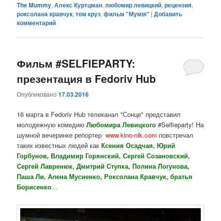
The Mummy
,
Алекс Куртцман
,
любомир левицкий
,
рецензия
,
роксолана кравчук
,
том круз
,
фильм "Мумія"
|
Добавить
комментарий
Фильм #SELFIEPARTY:
презентация в Fedoriv Hub
Опубликовано
17.03.2016
16 марта в Fedoriv Hub телеканал "Сонце" представил
молодежную комедию
Любомира Левицкого
#Selfieparty! На
шумной вечеринке репортер
www.kino-nik.com
повстречал
таких известных людей как
Ксения Осадчая, Юрий
Горбунов, Владимир Горянский, Сергей Созановский,
Сергей Лавренюк, Дмитрий Ступка, Полина Логунова,
Паша Ли, Алена Мусиенко, Роксолана Кравчук, братья
Борисенко
...