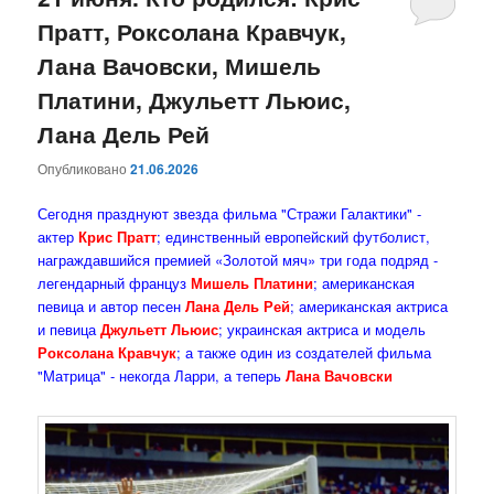
Пратт, Роксолана Кравчук,
содержимому
содержимому
Лана Вачовски, Мишель
Платини, Джульетт Льюис,
Лана Дель Рей
Опубликовано
21.06.2026
Сегодня празднуют звезда фильма "Стражи Галактики" -
актер
Крис Пратт
; единственный европейский футболист,
награждавшийся премией «Золотой мяч» три года подряд -
легендарный француз
Мишель Платини
; американская
певица и автор песен
Лана Дель Рей
; американская актриса
и певица
Джульетт Льюис
; украинская актриса и модель
Роксолана Кравчук
; а также один из создателей фильма
"Матрица" - некогда Ларри, а теперь
Лана Вачовски