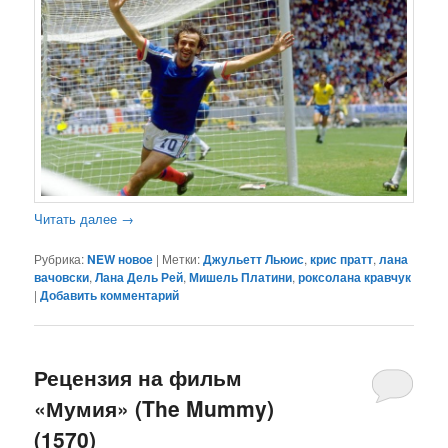
Читать далее
→
Рубрика:
NEW новое
|
Метки:
Джульетт Льюис
,
крис пратт
,
лана
вачовски
,
Лана Дель Рей
,
Мишель Платини
,
роксолана кравчук
|
Добавить комментарий
Рецензия на фильм
«Мумия» (The Mummy)
(1570)