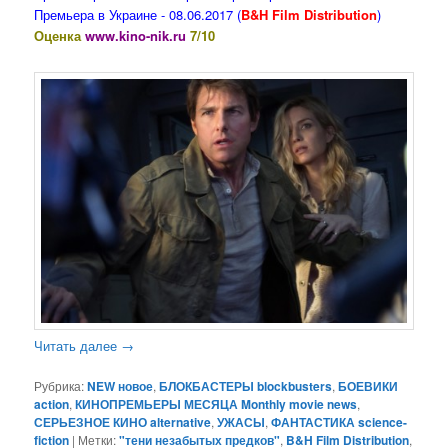
Премьера в Украине - 08.06.2017 (
B&H Film Distribution
)
Оценка
www.kino-nik.ru
7/10
Читать далее
→
Рубрика:
NEW новое
,
БЛОКБАСТЕРЫ blockbusters
,
БОЕВИКИ
action
,
КИНОПРЕМЬЕРЫ МЕСЯЦА Monthly movie news
,
СЕРЬЕЗНОЕ КИНО alternative
,
УЖАСЫ
,
ФАНТАСТИКА science-
fiction
|
Метки:
"тени незабытых предков"
,
B&H Film Distribution
,