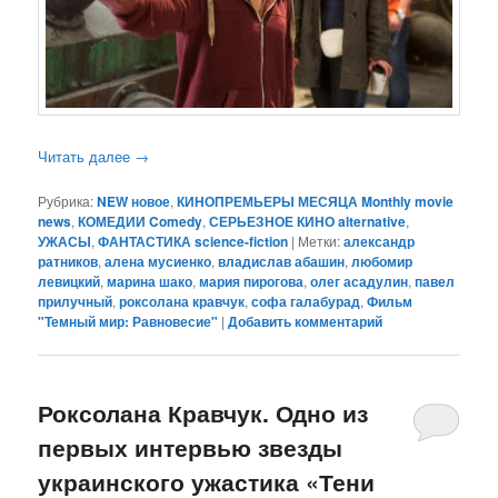
Читать далее
→
Рубрика:
NEW новое
,
КИНОПРЕМЬЕРЫ МЕСЯЦА Monthly movie
news
,
КОМЕДИИ Comedy
,
СЕРЬЕЗНОЕ КИНО alternative
,
УЖАСЫ
,
ФАНТАСТИКА science-fiction
|
Метки:
александр
ратников
,
алена мусиенко
,
владислав абашин
,
любомир
левицкий
,
марина шако
,
мария пирогова
,
олег асадулин
,
павел
прилучный
,
роксолана кравчук
,
софа галабурад
,
Фильм
"Темный мир: Равновесие"
|
Добавить комментарий
Роксолана Кравчук. Одно из
первых интервью звезды
украинского ужастика «Тени