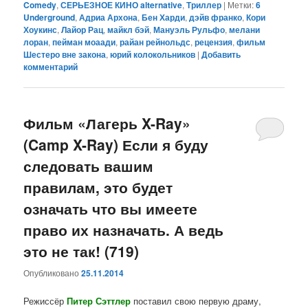
Comedy
,
СЕРЬЕЗНОЕ КИНО alternative
,
Триллер
|
Метки:
6
Underground
,
Адриа Архона
,
Бен Харди
,
дэйв франко
,
Кори
Хоукинс
,
Лайор Рац
,
майкл бэй
,
Мануэль Рульфо
,
мелани
лоран
,
пейман моаади
,
райан рейнольдс
,
рецензия
,
фильм
Шестеро вне закона
,
юрий колокольников
|
Добавить
комментарий
Фильм «Лагерь X-Ray»
(Camp X-Ray) Если я буду
следовать вашим
правилам, это будет
означать что вы имеете
право их назначать. А ведь
это не так! (719)
Опубликовано
25.11.2014
Режиссёр
Питер Сэттлер
поставил свою первую драму,