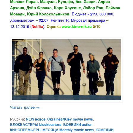
Мелани Лоран, Мануэль Рульфо, Бен Харди, Адриа
Архона, Дэйв Франко, Кори Хоукинс, Лайор Рац, Пейман
Моаади, Юрий Колокольников
. Бюджет - $150 000 000.
Хронометраж – 02:07. Рейтинг R. Мировая премьера –
13.12.2019 (
Netflix
).
Оценка
www.kino-nik.ru
5/10
Читать далее
→
Рубрика:
NEW новое
,
Ukraine@Kiev movie news
,
БЛОКБАСТЕРЫ blockbusters
,
БОЕВИКИ action
,
КИНОПРЕМЬЕРЫ МЕСЯЦА Monthly movie news
,
КОМЕДИИ