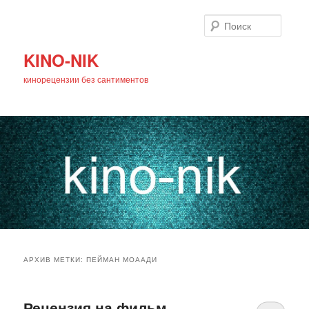
Поиск
KINO-NIK
кинорецензии без сантиментов
Главное
Перейти
Перейти
меню
АРХИВ МЕТКИ:
ПЕЙМАН МОААДИ
к
к
основному
дополнительному
Рецензия на фильм