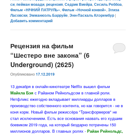
си
,
пейман моаади
,
рецензия
,
Седрик Виейра
,
Сесиль Реббоа
,
Фильм «НІЧНИЙ ПАТРУЛЬ»
,
Фильм «Ночной конвой»
,
Элиза
Ласовски
,
Эмманюэль Барруйе
,
Энн-Паскаль Клэрембур
|
Добавить комментарий
Рецензия на фильм
“Шестеро вне закона” (6
Underground) (2625)
Опубликовано
17.12.2019
13 декабря в онлайн-кинотеатре Netflix вышел фильм
Майкла Бэя
с Райаном Рейнольдсом в главной роли.
Нетфликс ежегодно вкладывает миллиарды долларов в
производство собственного контента, но как говорится - не в
коня корм. Новый фильм режиссёра "Трансформеров" не
стал исключением. Есть все основания назвать его худшим
боевиком 2019 года, на который бездарно потрачены 150
миллионов долларов. В главных ролях -
Райан Рейнольдс,