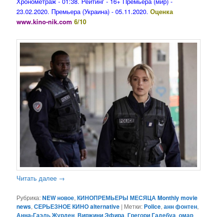
Хронометраж - 01:38. Рейтинг - 16+ Премьера (мир) -
23.02.2020. Премьера (Украина) - 05.11.2020.
Оценка
www.kino-nik.com
6/10
Читать далее
→
Рубрика:
NEW новое
,
КИНОПРЕМЬЕРЫ МЕСЯЦА Monthly movie
news
,
СЕРЬЕЗНОЕ КИНО alternative
|
Метки:
Police
,
анн фонтен
,
Анна-Гаэль Журден
,
Виржини Эфира
,
Грегори Гадебуа
,
омар