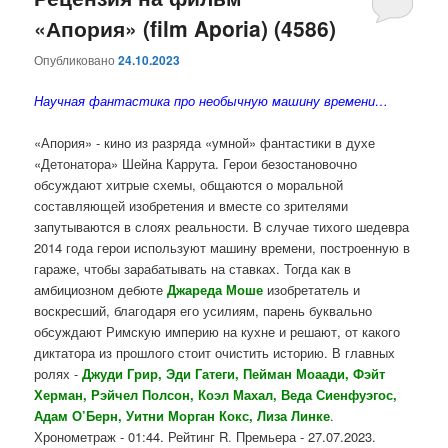
«Апория» (film Aporia) (4586)
содержимому
содержимому
Опубликовано
24.10.2023
Научная фантастика про необычную машину времени…
«Апория» - кино из разряда «умной» фантастики в духе
«
Детонатора
»
Шейна Каррута
. Герои безостановочно
обсуждают хитрые схемы, общаются о моральной
составляющей изобретения и вместе со зрителями
запутываются в слоях реальности. В случае тихого шедевра
2014 года герои используют машину времени, построенную в
гараже, чтобы зарабатывать на ставках. Тогда как в
амбициозном дебюте
Джареда
Моше
изобретатель и
воскресший, благодаря его усилиям, парень буквально
обсуждают Римскую империю на кухне и решают, от какого
диктатора из прошлого стоит очистить историю.
В главных
ролях
-
Джуди Грир
,
Эди
Гатеги
,
Пейман Моаади
,
Фэйт
Херман
,
Рэйчел Полсон
,
Коэл Махал
,
Веда Сиенфуэгос
,
Адам О’Берн
,
Уитни Морган Кокс
,
Лиза Линке
.
Хронометраж - 01:44. Рейтинг
R
.
Премьера -
27.07.2023
.