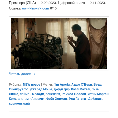
Премьера (США) - 12.09.2023. Цифровой релиз - 12.11.2023.
Оценка
www.kino-nik.com
6/10
Читать далее
→
Рубрика:
NEW новое
|
Метки:
film Aporia
,
Адам О’Берн
,
Веда
Сиенфуэгос
,
Джаред Моше
,
джуді грір
,
Коэл Махал
,
Лиза
Линке
,
пейман моаади
,
рецензия
,
Рэйчел Полсон
,
Уитни Морган
Кокс
,
фильм «Апория»
,
Фэйт Херман
,
Эди Гатеги
|
Добавить
комментарий