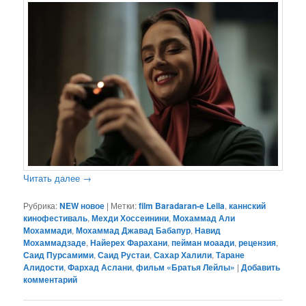
Читать далее
→
Рубрика:
NEW новое
|
Метки:
film Baradaran-e Leila
,
каннский
кинофестиваль
,
Мехди Хоссеинини
,
Мохаммад Али
Мохаммади
,
Мохаммад Джавад Бабапур
,
Навид
Мохаммадзаде
,
Найерех Фарахани
,
пейман моаади
,
рецензия
,
Саид Пурсамими
,
Саид Рустаи
,
Сахар Халили
,
Таране
Алидости
,
Фархад Аслани
,
фильм «Братья Лейлы»
|
Добавить
комментарий