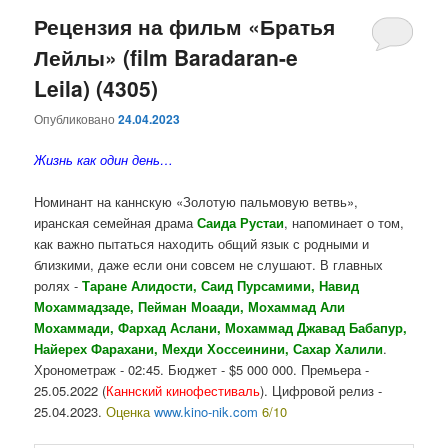
Рецензия на фильм «Братья
Лейлы» (film Baradaran-e
Leila) (4305)
Опубликовано
24.04.2023
Жизнь как один день…
Номинант на каннскую «Золотую пальмовую ветвь»,
иранская
семейная драма
Саида Рустаи
, напоминает о том,
как важно пытаться находить общий язык с родными и
близкими, даже если они совсем не слушают. В главных
ролях -
Таране Алидости, Саид Пурсамими, Навид
Мохаммадзаде, Пейман Моаади, Мохаммад Али
Мохаммади,
Фархад Аслани, Мохаммад Джавад Бабапур,
Найерех Фарахани, Мехди Хоссеинини, Сахар Халили
.
Хронометраж - 02:45. Бюджет - $5 000 000. Премьера -
25.05.2022 (
Каннский кинофестиваль
). Цифровой релиз -
25.04.2023.
Оценка
www.kino-nik.com
6/10