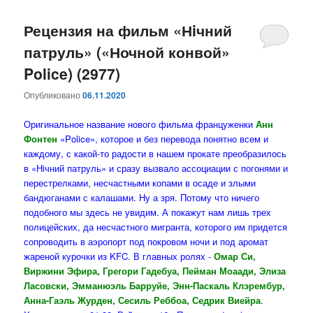
Рецензия на фильм «Нiчний
патруль» («Ночной конвой»
Police) (2977)
Опубликовано
06.11.2020
Оригинальное название нового фильма француженки
Анн
Фонтен
«Police», которое и без перевода понятно всем и
каждому, с какой-то радости в нашем прокате преобразилось
в «Нiчний патруль» и сразу вызвало ассоциации с погонями и
перестрелками, несчастными копами в осаде и злыми
бандюганами с калашами. Ну а зря. Потому что ничего
подобного мы здесь не увидим. А покажут нам лишь трех
полицейских, да несчастного мигранта, которого им придется
сопроводить в аэропорт под покровом ночи и под аромат
жареной курочки из KFC. В главных ролях -
Омар Си,
Виржини Эфира, Грегори Гадебуа, Пейман Моаади, Элиза
Ласовски, Эмманюэль Барруйе, Энн-Паскаль Клэрембур,
Анна-Гаэль Журден, Сесиль Реббоа, Седрик Виейра
.