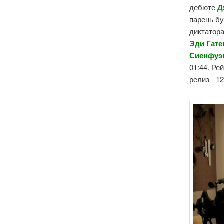
дебюте
Д
парень б
диктатора
Эди
Гате
Сиенфуэ
01:44. Ре
релиз - 1