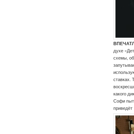
ВПЕЧАТ
духе «
Де
схемы, о
запутываю
использу
ставках. 
воскресш
какого ди
Софи пыта
приведёт