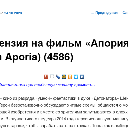
и
Навигация
←
Предыдущая
Сл
ано
24.10.2023
по
записям
ому
ензия на фильм «Апори
жимому
m Aporia) (4586)
фантастика про необычную машину времени…
- кино из разряда «умной» фантастики в духе «
Детонатора
»
Ше
 Герои безостановочно обсуждают хитрые схемы, общаются о м
ющей изобретения и вместе со зрителями запутываются в слоях
и. В случае тихого шедевра 2014 года герои используют машин
ую в гараже, чтобы зарабатывать на ставках. Тогда как в амби