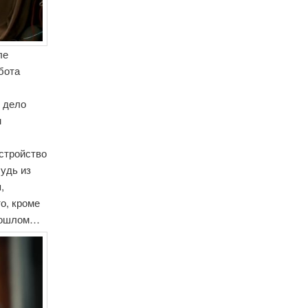
ле
бота
и дело
м
устройство
будь из
,
о, кроме
 прошлом…