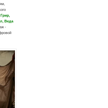
ям,
кого
 Грир
,
ал
,
Веда
аж -
ифровой