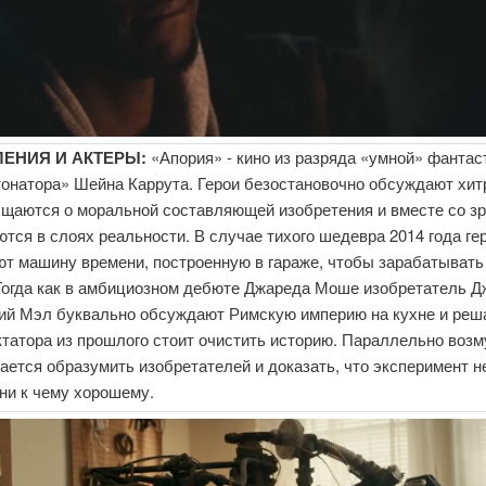
ЛЕНИЯ И АКТЕРЫ:
«Апория» - кино из разряда «умной» фантас
тонатора
»
Шейна Каррута
. Герои безостановочно обсуждают хи
бщаются о моральной составляющей изобретения и вместе со з
тся в слоях реальности. В случае тихого шедевра 2014 года ге
ют машину времени, построенную в гараже, чтобы зарабатывать
Тогда как в амбициозном дебюте
Джареда Моше
изобретатель Д
ий Мэл буквально обсуждают Римскую империю на кухне и реша
ктатора из прошлого стоит очистить историю. Параллельно воз
ется образумить изобретателей и доказать, что эксперимент н
 ни к чему хорошему.