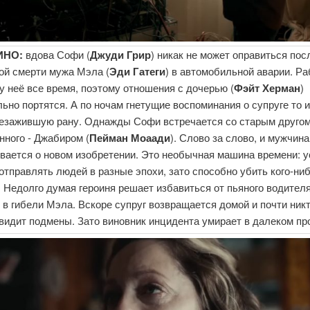
ИНО:
вдова Софи (
Джуди Грир
) никак не может оправиться пос
ой смерти мужа Мэла (
Эди
Гатеги
) в автомобильной аварии. Ра
у неё все время, поэтому отношения с дочерью (
Фэйт Херман
)
ьно портятся. А по ночам гнетущие воспоминания о супруге то 
незажившую рану. Однажды Софи встречается со старым друго
ного - Джабиром (
Пейман Моаади
). Слово за слово, и мужчина
вается о новом изобретении. Это необычная машина времени: 
отправлять людей в разные эпохи, зато способно убить кого-ни
 Недолго думая героиня решает избавиться от пьяного водителя
 в гибели Мэла. Вскоре супруг возвращается домой и почти никт
 видит подмены. Зато виновник инцидента умирает в далеком