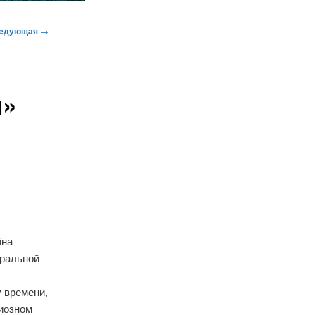
едующая
→
я»
йна
оральной
у времени,
циозном