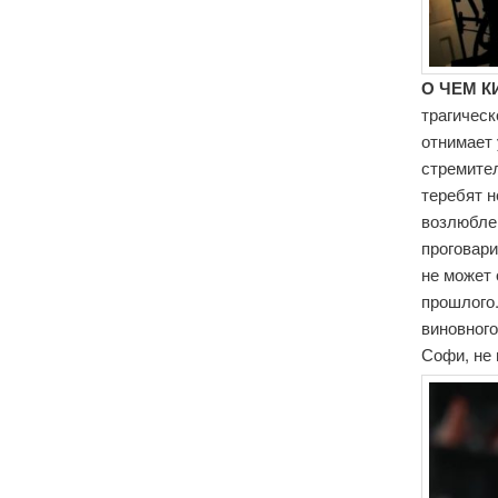
О ЧЕМ К
трагическ
отнимает 
стремител
теребят 
возлюблен
проговари
не может 
прошлого.
виновного
Софи, не