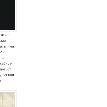
тики в
трые
рителями
рои
 на
жабир и
ют, от
мущённая
е