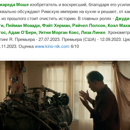
жареда
Моше
изобретатель и воскресший, благодаря его усили
уквально обсуждают Римскую империю на кухне и решают, от ка
 из прошлого стоит очистить историю.
В главных ролях
-
Джуди
ги
,
Пейман Моаади
,
Фэйт Херман
,
Рэйчел Полсон
,
Коэл Мах
гос
,
Адам О’Берн
,
Уитни Морган Кокс
,
Лиза Линке
. Хронометр
йтинг
R
.
Премьера -
27.07.2023
. Премьера (США) - 12.09.2023. Ц
2.11.2023. Оценка
www.kino-nik.com
6/10