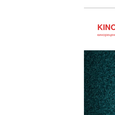
KINO
кинорецен