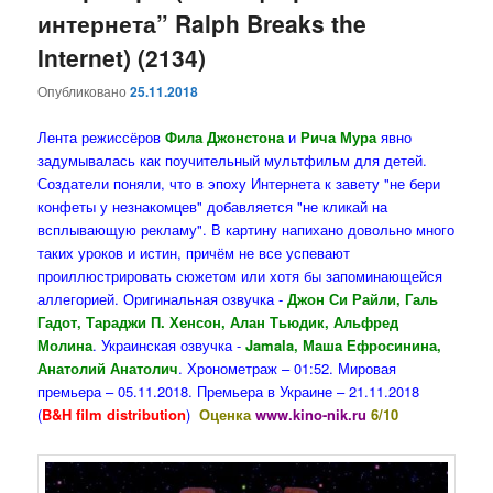
интернета” Ralph Breaks the
Internet) (2134)
Опубликовано
25.11.2018
Лента режиссёров
Фила Джонстона
и
Рича Мура
явно
задумывалась как поучительный мультфильм для детей.
Создатели поняли, что в эпоху Интернета к завету "не бери
конфеты у незнакомцев" добавляется "не кликай на
всплывающую рекламу". В картину напихано довольно много
таких уроков и истин, причём не все успевают
проиллюстрировать сюжетом или хотя бы запоминающейся
аллегорией. Оригинальная озвучка -
Джон Си Райли, Галь
Гадот, Тараджи П. Хенсон, Алан Тьюдик, Альфред
Молина
. Украинская озвучка -
J
amala, Маша Ефросинина,
Анатолий Анатолич
. Хронометраж – 01:52. Мировая
премьера – 05.11.2018. Премьера в Украине – 21.11.2018
(
B&H film distribution
)
Оценка
www.kino-nik.ru
6/10