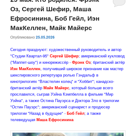
Оз, Сергей Шефир, Маша
содержимому
содержимому
Ефросинина, Боб Гейл, Иэн
МакКеллен, Майк Майерс
Опубликовано
25.05.2026
Сегодня празднуют: художественный руководитель и автор
"Студии Квартал-95"
Сергей Шефир
; американский кукловод
("Маппет-шоу") и кинорежиссёр -
Фрэнк Оз
; британский актёр
Иэн МакКеллен
, получивший широкое признание как мастер
шекспировского репертуара ролью Гэндальф в
кинотрилогиях "Властелин колец" и "Хоббит"; канадско-
британский актёр
Майк Майерс
, который больше всего
прославился, сыграв Уэйна Кэмпбелла в фильме "Мир
Уэйна", а также Остина Пауэрса и Доктора Зло в трилогии
"Остин Пауэрс"; американский сценарист и продюсер
трилогии "Назад в будущее" -
Боб Гейл
; а также
телеведущая
Маша Ефросинина