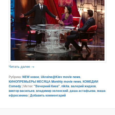
Читать далее
→
Рубрика:
NEW новое
,
Ukraine@Kiev movie news
,
КИНОПРЕМЬЕРЫ МЕСЯЦА Monthly movie news
,
КОМЕДИИ
Comedy
|
Метки:
"Вечерний Киев"
,
nikita
,
валерий жидков
,
виктор васильев
,
владимир зеленский
,
даша астафьева
,
маша
ефросинина
|
Добавить комментарий