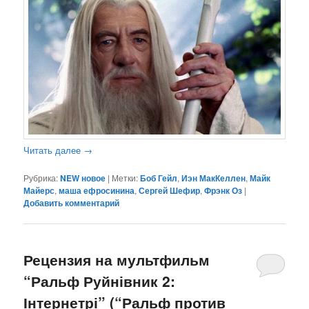
Читать далее
→
Рубрика:
NEW новое
|
Метки:
Боб Гейл
,
Иэн МакКеллен
,
Майк
Майерс
,
маша ефросинина
,
Сергей Шефир
,
Фрэнк Оз
|
Добавить комментарий
Рецензия на мультфильм
“Ральф Руйнівник 2:
Інтернетрі” (“Ральф против