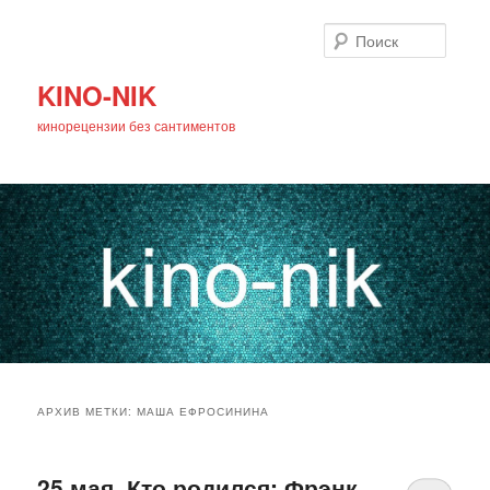
Поиск
KINO-NIK
кинорецензии без сантиментов
Главное
Перейти
Перейти
меню
АРХИВ МЕТКИ:
МАША ЕФРОСИНИНА
к
к
основному
дополнительному
25 мая. Кто родился: Фрэнк