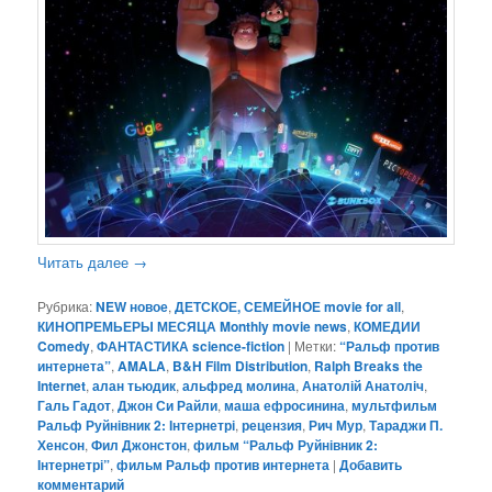
Читать далее
→
Рубрика:
NEW новое
,
ДЕТСКОЕ, СЕМЕЙНОЕ movie for all
,
КИНОПРЕМЬЕРЫ МЕСЯЦА Monthly movie news
,
КОМЕДИИ
Comedy
,
ФАНТАСТИКА science-fiction
|
Метки:
“Ральф против
интернета”
,
AMALA
,
B&H Film Distribution
,
Ralph Breaks the
Internet
,
алан тьюдик
,
альфред молина
,
Анатолій Анатоліч
,
Галь Гадот
,
Джон Си Райли
,
маша ефросинина
,
мультфильм
Ральф Руйнівник 2: Інтернетрі
,
рецензия
,
Рич Мур
,
Тараджи П.
Хенсон
,
Фил Джонстон
,
фильм “Ральф Руйнівник 2:
Інтернетрі”
,
фильм Ральф против интернета
|
Добавить
комментарий