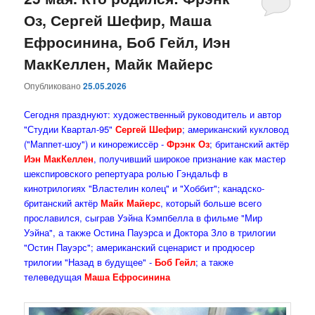
Оз, Сергей Шефир, Маша
содержимому
содержимому
Ефросинина, Боб Гейл, Иэн
МакКеллен, Майк Майерс
Опубликовано
25.05.2026
Сегодня празднуют: художественный руководитель и автор
"Студии Квартал-95"
Сергей Шефир
; американский кукловод
("Маппет-шоу") и кинорежиссёр -
Фрэнк Оз
; британский актёр
Иэн МакКеллен
, получивший широкое признание как мастер
шекспировского репертуара ролью Гэндальф в
кинотрилогиях "Властелин колец" и "Хоббит"; канадско-
британский актёр
Майк Майерс
, который больше всего
прославился, сыграв Уэйна Кэмпбелла в фильме "Мир
Уэйна", а также Остина Пауэрса и Доктора Зло в трилогии
"Остин Пауэрс"; американский сценарист и продюсер
трилогии "Назад в будущее" -
Боб Гейл
; а также
телеведущая
Маша Ефросинина