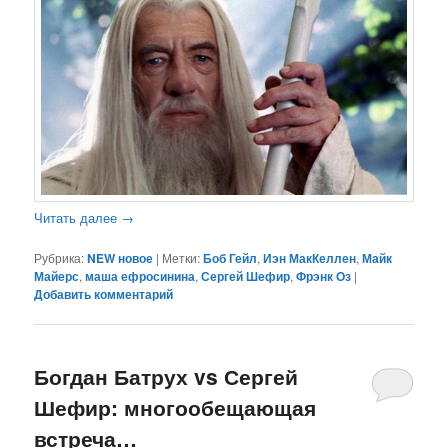
Читать далее
→
Рубрика:
NEW новое
|
Метки:
Боб Гейл
,
Иэн МакКеллен
,
Майк
Майерс
,
маша ефросинина
,
Сергей Шефир
,
Фрэнк Оз
|
Добавить комментарий
Богдан Батрух vs Сергей
Шефир: многообещающая
встреча…