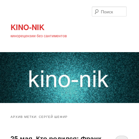
Поиск
KINO-NIK
кинорецензии без сантиментов
Главное
Перейти
Перейти
меню
АРХИВ МЕТКИ:
СЕРГЕЙ ШЕФИР
к
к
основному
дополнительному
25 мая. Кто родился: Фрэнк