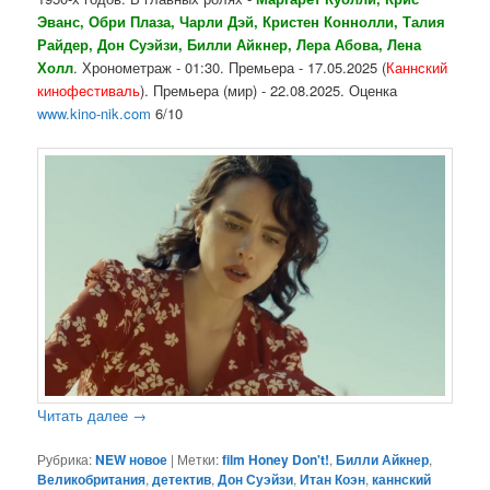
Эванс, Обри Плаза, Чарли Дэй, Кристен Коннолли, Талия
Райдер, Дон Суэйзи, Билли Айкнер, Лера Абова, Лена
Холл
. Хронометраж - 01:30. Премьера - 17.05.2025 (
Каннский
кинофестиваль
). Премьера (мир) - 22.08.2025. Оценка
www.kino-nik.com
6/10
Читать далее
→
Рубрика:
NEW новое
|
Метки:
film Honey Don't!
,
Билли Айкнер
,
Великобритания
,
детектив
,
Дон Суэйзи
,
Итан Коэн
,
каннский