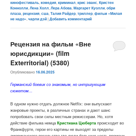
кинофестиваль
,
комедия
,
криминал
,
крис эванс
,
Кристен
Коннолли
,
Лена Холл
,
Лера Абова
,
Маргарет Куолли
,
обри
плаза
,
рецензия
,
сша
,
Талия Райдер
,
триллер
,
фильм «Милая
не надо»
,
чарли дэй
|
Добавить комментарий
Рецензия на фильм «Вне
юрисдикции» (film
Exterritorial) (5380)
Опубликовано
16.06.2025
Германский боевик со знакомым, но интригующим
сюжетом…
В одном нужно отдать должное Netflix: они выпускают
жанровые проекты, в различных странах и дают шанс
попробовать свои силы местным режиссерам. Но, хотя
действие фильма немца
Кристиана Цюберта
происходит во
Франкфурте, герои его картины не выходят за пределы
американского посольства где люди большую часть времени