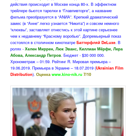
действия происходит в Москве конца 80-х. В эффектном
трейлере бьются тарелки в “Главпивторге”, а название
фильма преобразуется в “АNИА”. Крепкий драматический
замес (в “Анне” легко узнается ”Никита”) и совсем немного
“клюквы”, заставляет отнестись к этой картине серьезнее
чем к недавнему “Красному воробью”. Допремьерный показ
состоялся в столичном кинотеатре
Баттерфляй DeLuxe
. В
ролях -
Хелен Миррен, Люк Эванс, Киллиан Мёрфи, Лера
Абова, Александр Петров
. Бюджет - $30 000 000.
Хронометраж – 01:59. Рейтинг R. Мировая премьера –
19.06.2019. Премьера в Украине – 18.07.2019 (
Ukrainian Film
Distribution
).
Оценка
www.kino-nik.ru
7/10