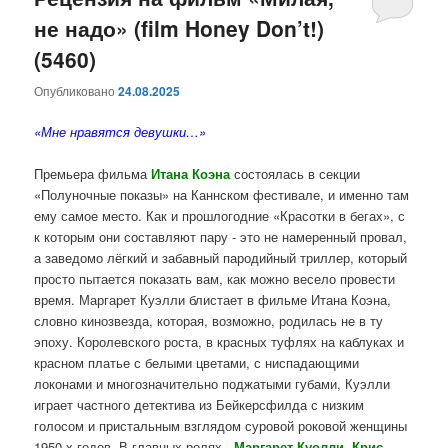
не надо» (film Honey Don’t!)
содержимому
содержимому
(5460)
Опубликовано
24.08.2025
«Мне нравятся девушки…»
Премьера фильма
Итана Коэна
состоялась в секции
«Полуночные показы» на Каннском фестивале, и именно там
ему самое место. Как и прошлогодние «Красотки в бегах», с
к которым они составляют пару - это не намеренный провал,
а заведомо лёгкий и забавный пародийный триллер, который
просто пытается показать вам, как можно весело провести
время. Маргарет Куэлли блистает в фильме Итана Коэна,
словно кинозвезда, которая, возможно, родилась не в ту
эпоху. Королевского роста, в красных туфлях на каблуках и
красном платье с белыми цветами, с ниспадающими
локонами и многозначительно поджатыми губами, Куэлли
играет частного детектива из Бейкерсфилда с низким
голосом и пристальным взглядом суровой роковой женщины
1950-х годов. В главных ролях -
Маргарет Куолли, Крис