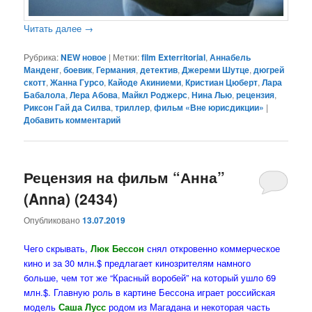
Читать далее
→
Рубрика:
NEW новое
|
Метки:
film Exterritorial
,
Аннабель
Манденг
,
боевик
,
Германия
,
детектив
,
Джереми Шутце
,
дюгрей
скотт
,
Жанна Гурсо
,
Кайоде Акиниеми
,
Кристиан Цюберт
,
Лара
Бабалола
,
Лера Абова
,
Майкл Роджерс
,
Нина Лью
,
рецензия
,
Риксон Гай да Силва
,
триллер
,
фильм «Вне юрисдикции»
|
Добавить комментарий
Рецензия на фильм “Анна”
(Anna) (2434)
Опубликовано
13.07.2019
Чего скрывать,
Люк Бессон
снял откровенно коммерческое
кино и за 30 млн.$ предлагает кинозрителям намного
больше, чем тот же “Красный воробей” на который ушло 69
млн.$. Главную роль в картине Бессона играет российская
модель
Саша Лусс
родом из Магадана и некоторая часть