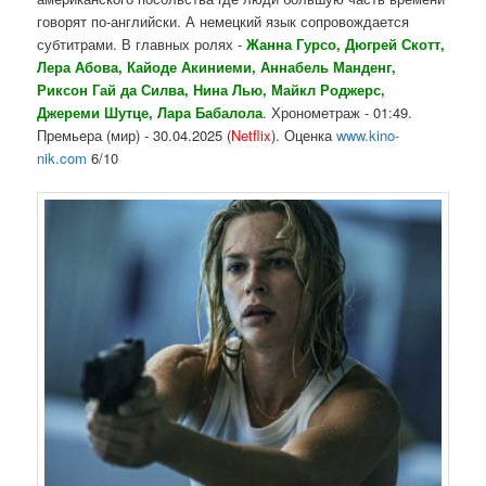
говорят по-английски. А немецкий язык сопровождается
субтитрами. В главных ролях -
Жанна Гурсо, Дюгрей Скотт,
Лера Абова, Кайоде Акиниеми, Аннабель Манденг,
Риксон Гай да Силва, Нина Лью, Майкл Роджерс,
Джереми Шутце, Лара Бабалола
. Хронометраж - 01:49.
Премьера (мир) - 30.04.2025 (
Netflix
). Оценка
www.kino-
nik.com
6/10