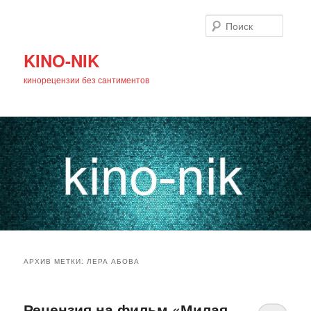
Поиск
KINO-NIK
кинорецензии без сантиментов
Главное
Перейти
Перейти
меню
АРХИВ МЕТКИ:
ЛЕРА АБОВА
к
к
основному
дополнительному
Рецензия на фильм «Милая,