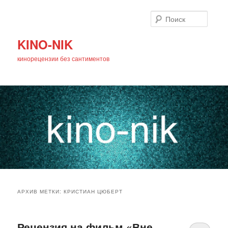
Поиск
KINO-NIK
кинорецензии без сантиментов
Главное
Перейти
Перейти
меню
АРХИВ МЕТКИ:
КРИСТИАН ЦЮБЕРТ
к
к
основному
дополнительному
Рецензия на фильм «Вне