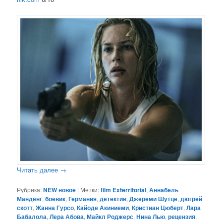
Читать далее
→
Рубрика:
NEW новое
|
Метки:
film Exterritorial
,
Аннабель
Манденг
,
боевик
,
Германия
,
детектив
,
Джереми Шутце
,
дюгрей
скотт
,
Жанна Гурсо
,
Кайоде Акиниеми
,
Кристиан Цюберт
,
Лара
Бабалола
,
Лера Абова
,
Майкл Роджерс
,
Нина Лью
,
рецензия
,