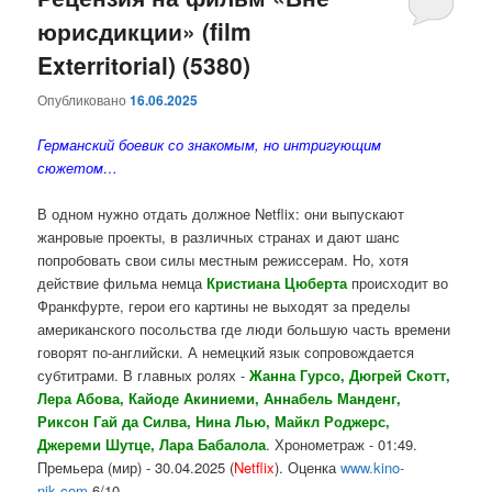
юрисдикции» (film
содержимому
содержимому
Exterritorial) (5380)
Опубликовано
16.06.2025
Германский боевик со знакомым, но интригующим
сюжетом…
В одном нужно отдать должное Netflix: они выпускают
жанровые проекты, в различных странах и дают шанс
попробовать свои силы местным режиссерам. Но, хотя
действие фильма немца
Кристиана Цюберта
происходит во
Франкфурте, герои его картины не выходят за пределы
американского посольства где люди большую часть времени
говорят по-английски. А немецкий язык сопровождается
субтитрами. В главных ролях -
Жанна Гурсо, Дюгрей Скотт,
Лера Абова, Кайоде Акиниеми, Аннабель Манденг,
Риксон Гай да Силва, Нина Лью, Майкл Роджерс,
Джереми Шутце, Лара Бабалола
. Хронометраж - 01:49.
Премьера (мир) - 30.04.2025 (
Netflix
). Оценка
www.kino-
nik.com
6/10