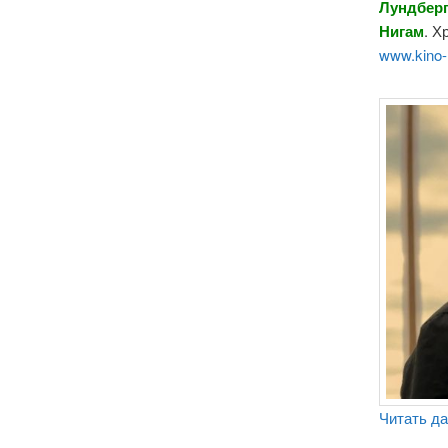
Лундберг
Нигам
. Х
www.kino-
Читать д