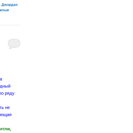
,
Джордан
ильм
а
одный
по ряду
е
ть не
жающая
нтли,