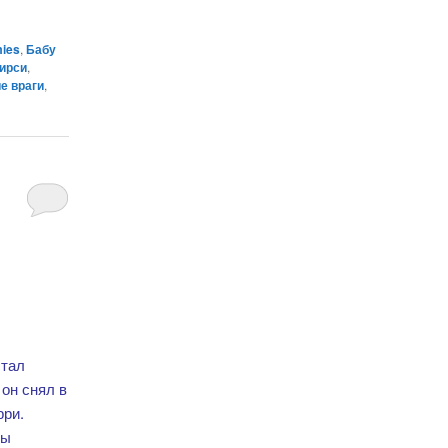
mies
,
Бабу
ирси
,
е враги
,
стал
 он снял в
рри.
цы