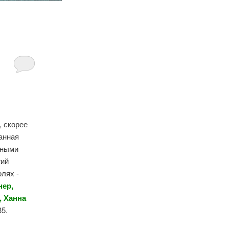
о, скорее
танная
ьными
гий
олях -
нер,
, Ханна
35.