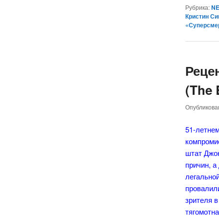
Рубрика:
NE
Кристин С
«Суперсме
Реце
(The 
Опубликов
51-летне
компроми
штат Джон
причин, а
легальной
провалили
зрителя в
тягомотна