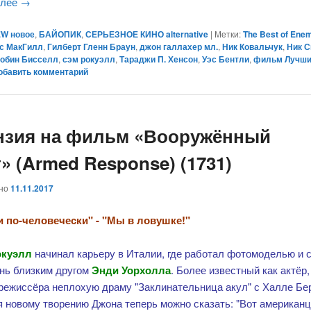
алее
→
W новое
,
БАЙОПИК
,
СЕРЬЕЗНОЕ КИНО alternative
|
Метки:
The Best of Ene
с МакГилл
,
Гилберт Гленн Браун
,
джон галлахер мл.
,
Ник Ковальчук
,
Ник С
обин Бисселл
,
сэм рокуэлл
,
Тараджи П. Хенсон
,
Уэс Бентли
,
фильм Лучши
обавить комментарий
нзия на фильм «Вооружённый
» (Armed Response) (1731)
ано
11.11.2017
 по-человечески" - "Мы в ловушке!"
окуэлл
начинал карьеру в Италии, где работал фотомоделью и 
нь близким другом
Энди Уорхолла
. Более известный как актёр,
 режиссёра неплохую драму "Заклинательница акул" с Халле Бе
я новому творению Джона теперь можно сказать: "Вот американ