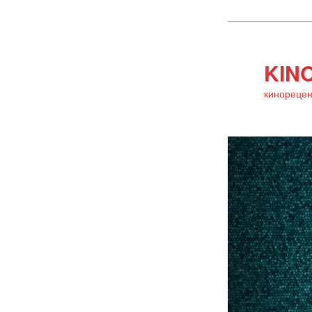
KINO
кинорецен