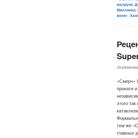
малруни
,
Д
Миллинер
,
меня»
,
Хан
Реце
Super
Опубликов
«Смерч» 
прокате 
независи
этого так
катаклиз
Формальн
тем же «
главных 