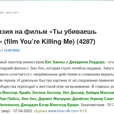
и
и
КИ:
ЭНН ХЕЧ
нзия на фильм «Ты убиваешь
ому
ительному
 (film You’re Killing Me) (4287)
жимому
жимому
ано
15.04.2023
мый триллер режиссеров
Бет Ханны
и
Джеррена Лаудера
- эт
следний фильм с Энн Хеч, которая глупо погибла недавно. Запу
умело сочетается с напряженным действием и сложными морал
и героев. И довольно быстро картина от исследования привиле
бщества переходит к жестокой игре на выживание. В главных р
 Миллер, Брайс Энтони Хеллер, Уил Деснер, Кейара Милли
Ван Пиблз, Энн Хеч, Дермот Малруни, Джэйсон Уорнер Смит
Уилкинсон, Джордан Блэр Мэнголд Браун
. Хронометраж - 01:
(мир) - 07.04.2023.
Оценка
www.kino-nik.com
6/10