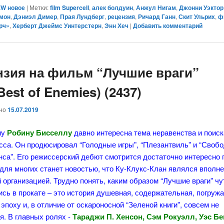
W новое
|
Метки:
film Supercell
,
алек болдуин
,
Анжул Нигам
,
Джонни Уэктор
имон
,
Дэниэл Димер
,
Прая Лундберг
,
рецензия
,
Ричард Ганн
,
Скит Ульрих
,
ф
рч»
,
Херберт Джеймс Уинтерстерн
,
Энн Хеч
|
Добавить комментарий
нзия на фильм “Лучшие враги”
Best of Enemies) (2437)
ано
15.07.2019
му
Робину Бисселлу
давно интересна тема неравенства и поиск
сса. Он продюсировал “Голодные игры”, “Плезантвиль” и “Своб
са”. Его режиссерский дебют смотрится достаточно интересно 
 для многих станет новостью, что Ку-Клукс-Клан являлся вполн
 организацией. Трудно понять, каким образом “Лучшие враги” чу
сь в прокате – это история душевная, содержательная, погру
 эпоху и, в отличие от оскароносной “Зеленой книги”, совсем не
я. В главных ролях -
Тараджи П. Хенсон, Сэм Рокуэлл, Уэс Бе