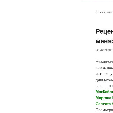
Главное
Перейт
Перейт
меню
АРХИВ МЕТ
к
к
Реце
основн
дополн
меня»
содер
содер
Опубликов
Независи
всего, по
история 
дилеммам
высшего о
МакКэйли
Моргана 
Селеста 
Премьера 