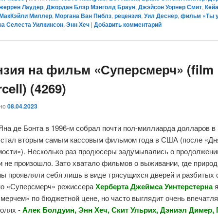
жеррен Лаудер
,
Джордан Блэр Мэнголд Браун
,
Джэйсон Уорнер Смит
,
Кей
МакКэйли Миллер
,
Моргана Ван Пиблз
,
рецензия
,
Уил Деснер
,
фильм «Ты 
на Селеста Уилкинсон
,
Энн Хеч
|
Добавить комментарий
нзия на фильм «Суперсмерч» (film
cell) (4269)
ано
08.04.2023
Яна де Бонта в 1996-м собрал почти пол-миллиарда долларов в
и стал вторым самым кассовым фильмом года в США (после «Дн
мости»). Несколько раз продюсеры задумывались о продолжении
 и не произошло. Зато хватало фильмов о выживании, где приро
мы проявляли себя лишь в виде трясущихся дверей и разбитых 
о «Суперсмерч» режиссера
Херберта Джеймса Уинтерстерна
я
Смерчем» по бюджетной цене, но часто выглядит очень впечатл
ролях -
Алек Болдуин, Энн Хеч, Скит Ульрих, Дэниэл Димер,