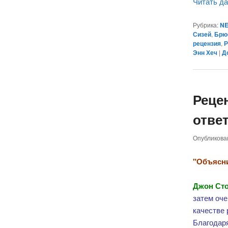
Читать д
Рубрика:
NE
Сизей
,
Брю
рецензия
,
Р
Энн Хеч
|
Д
Реце
ответ
Опубликов
"Объясни
Джон Ст
затем оче
качестве
Благодар