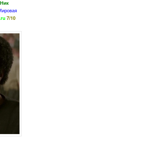
 Ник
 Мировая
.ru
7/10