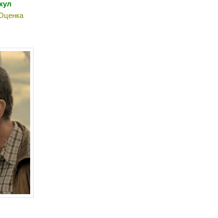
жул
Оценка