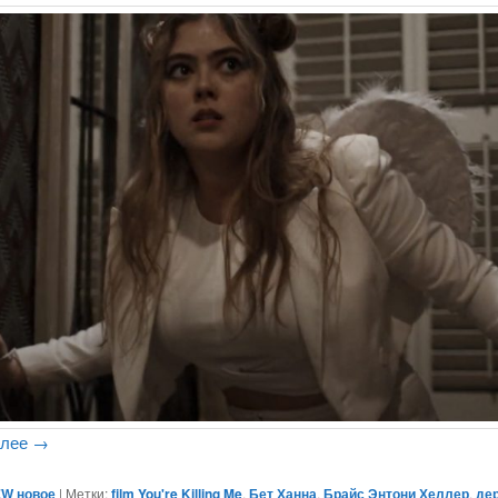
алее
→
W новое
|
Метки:
film You're Killing Me
,
Бет Ханна
,
Брайс Энтони Хеллер
,
де