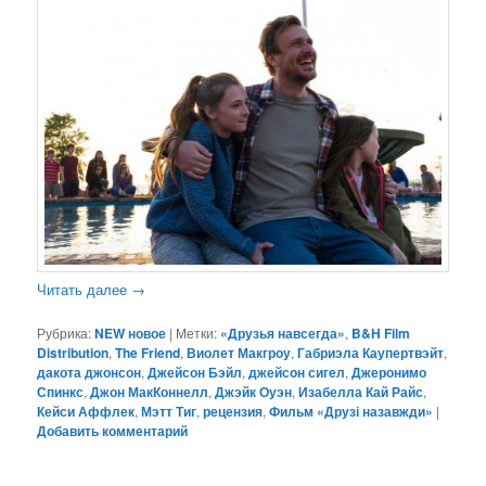
Читать далее
→
Рубрика:
NEW новое
|
Метки:
«Друзья навсегда»
,
B&H Film
Distribution
,
The Friend
,
Виолет Макгроу
,
Габриэла Каупертвэйт
,
дакота джонсон
,
Джейсон Бэйл
,
джейсон сигел
,
Джеронимо
Спинкс
,
Джон МакКоннелл
,
Джэйк Оуэн
,
Изабелла Кай Райс
,
Кейси Аффлек
,
Мэтт Тиг
,
рецензия
,
Фильм «Друзі назавжди»
|
Добавить комментарий