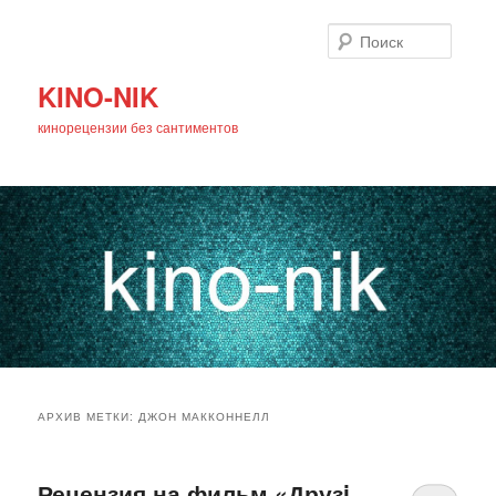
Поиск
KINO-NIK
кинорецензии без сантиментов
Главное
Перейти
Перейти
меню
АРХИВ МЕТКИ:
ДЖОН МАККОННЕЛЛ
к
к
основному
дополнительному
Рецензия на фильм «Друзi