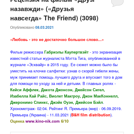
назавжди» («Друзья
содержимому
содержимому
навсегда» The Friend) (3098)
Опубликовано
08.03.2021
«Любовь - это не достаточно большое слово...»
Фильм режиссера
Габриэлы Каупертвэйт
- это экранизация
известной статьи журналиста Мэтта Тига, опубликованной в
журнале «Эсквайр» в 2015 году. Ее сюжет можно было бы
уместить на клочке салфетки: узнав о скорой гибели жены,
муж принимает помощь лучшего друга и впускает того в дом
для помощи по уходу за ней и детьми. В главных ролях -
Кейси Аффлек, Дакота Джонсон, Джейсон Сигел,
Изабелла Кай Райс, Виолет Макгроу, Джон МакКоннелл,
Джеронимо Спинкс, Джэйк Оуэн, Джейсон Бэйл
.
Хронометраж- 02:04. Рейтинг R. Премьера (мир) - 06.09.2019.
Премьера (Украина) - 11.03.2021 (
B&H film distribution
).
Оценка
www.kino-nik.com
6/10