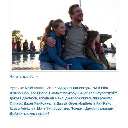
Читать далее
→
Рубрика:
NEW новое
|
Метки:
«Друзья навсегда»
,
B&H Film
Distribution
,
The Friend
,
Виолет Макгроу
,
Габриэла Каупертвэйт
,
дакота джонсон
,
Джейсон Бэйл
,
джейсон сигел
,
Джеронимо
Спинкс
,
Джон МакКоннелл
,
Джэйк Оуэн
,
Изабелла Кай Райс
,
Кейси Аффлек
,
Мэтт Тиг
,
рецензия
,
Фильм «Друзі назавжди»
|
Добавить комментарий