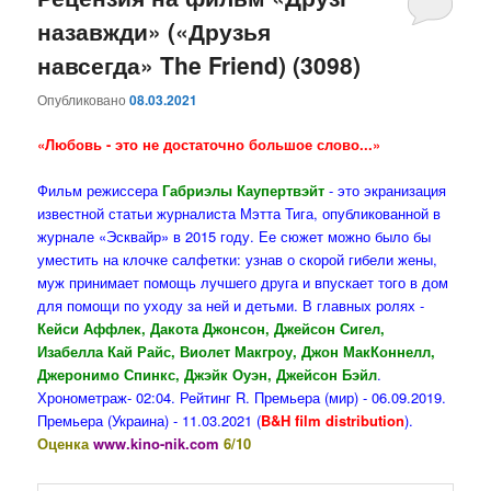
назавжди» («Друзья
содержимому
содержимому
навсегда» The Friend) (3098)
Опубликовано
08.03.2021
«Любовь - это не достаточно большое слово...»
Фильм режиссера
Габриэлы Каупертвэйт
- это экранизация
известной статьи журналиста Мэтта Тига, опубликованной в
журнале «Эсквайр» в 2015 году. Ее сюжет можно было бы
уместить на клочке салфетки: узнав о скорой гибели жены,
муж принимает помощь лучшего друга и впускает того в дом
для помощи по уходу за ней и детьми. В главных ролях -
Кейси Аффлек, Дакота Джонсон, Джейсон Сигел,
Изабелла Кай Райс, Виолет Макгроу, Джон МакКоннелл,
Джеронимо Спинкс, Джэйк Оуэн, Джейсон Бэйл
.
Хронометраж- 02:04. Рейтинг R. Премьера (мир) - 06.09.2019.
Премьера (Украина) - 11.03.2021 (
B&H film distribution
).
Оценка
www.kino-nik.com
6/10