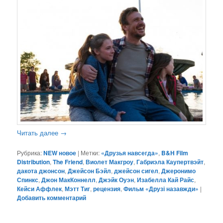
Читать далее
→
Рубрика:
NEW новое
|
Метки:
«Друзья навсегда»
,
B&H Film
Distribution
,
The Friend
,
Виолет Макгроу
,
Габриэла Каупертвэйт
,
дакота джонсон
,
Джейсон Бэйл
,
джейсон сигел
,
Джеронимо
Спинкс
,
Джон МакКоннелл
,
Джэйк Оуэн
,
Изабелла Кай Райс
,
Кейси Аффлек
,
Мэтт Тиг
,
рецензия
,
Фильм «Друзі назавжди»
|
Добавить комментарий