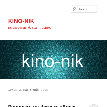
Поиск
KINO-NIK
кинорецензии без сантиментов
Главное
Перейти
Перейти
меню
АРХИВ МЕТКИ:
ДЖЭЙК ОУЭН
к
к
основному
дополнительному
Рецензия на фильм «Друзi