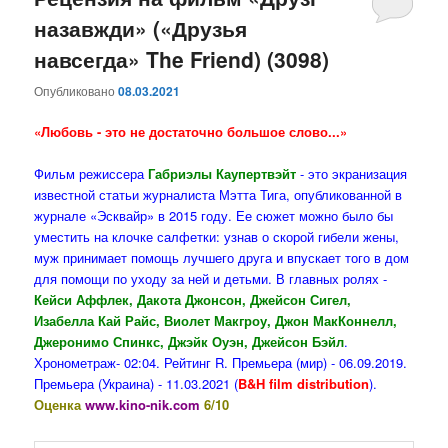
назавжди» («Друзья
содержимому
содержимому
навсегда» The Friend) (3098)
Опубликовано
08.03.2021
«Любовь - это не достаточно большое слово...»
Фильм режиссера
Габриэлы Каупертвэйт
- это экранизация
известной статьи журналиста Мэтта Тига, опубликованной в
журнале «Эсквайр» в 2015 году. Ее сюжет можно было бы
уместить на клочке салфетки: узнав о скорой гибели жены,
муж принимает помощь лучшего друга и впускает того в дом
для помощи по уходу за ней и детьми. В главных ролях -
Кейси Аффлек, Дакота Джонсон, Джейсон Сигел,
Изабелла Кай Райс, Виолет Макгроу, Джон МакКоннелл,
Джеронимо Спинкс, Джэйк Оуэн, Джейсон Бэйл
.
Хронометраж- 02:04. Рейтинг R. Премьера (мир) - 06.09.2019.
Премьера (Украина) - 11.03.2021 (
B&H film distribution
).
Оценка
www.kino-nik.com
6/10