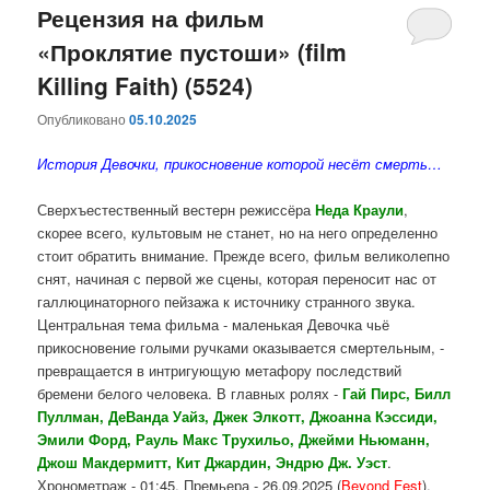
Рецензия на фильм
«Проклятие пустоши» (film
Killing Faith) (5524)
Опубликовано
05.10.2025
История Девочки, прикосновение которой несёт смерть…
Сверхъестественный вестерн режиссёра
Неда Краули
,
скорее всего, культовым не станет, но на него определенно
стоит обратить внимание. Прежде всего, фильм великолепно
снят, начиная с первой же сцены, которая переносит нас от
галлюцинаторного пейзажа к источнику странного звука.
Центральная тема фильма - маленькая Девочка чьё
прикосновение голыми ручками оказывается смертельным, -
превращается в интригующую метафору последствий
бремени белого человека. В главных ролях -
Гай Пирс, Билл
Пуллман, ДеВанда Уайз, Джек Элкотт, Джоанна Кэссиди,
Эмили Форд, Рауль Макс Трухильо, Джейми Ньюманн,
Джош Макдермитт, Кит Джардин, Эндрю Дж. Уэст
.
Хронометраж - 01:45. Премьера - 26.09.2025 (
Beyond Fest
).