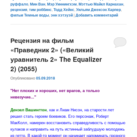
руффало
,
Мин Ван
,
Мэр Уиннингхэм
,
Мэттью Майкл Карнахан
,
рецензия
,
тим роббинс
,
Тодд Хейнс
,
Уильям Джексон Харпер
,
фильм Темные воды
,
энн хэтэуэй
|
Добавить комментарий
Рецензия на фильм
«Праведник 2» («Великий
уравнитель 2» The Equalizer
2) (2055)
Опубликовано
05.09.2018
"Нет плохих и хороших, нет врагов, а только
невезучие..."
Дензел Вашингтон
, как и Лиам Нисон, на старости лет
решил стать героем боевиков. Его персонаж, Роберт
МакКолл, намерен восстановить справедливость с помощью
кулаков и направить на путь истинный заблудшую молодежь
из гетто. В какой-то момент он начинает напоминать грозного