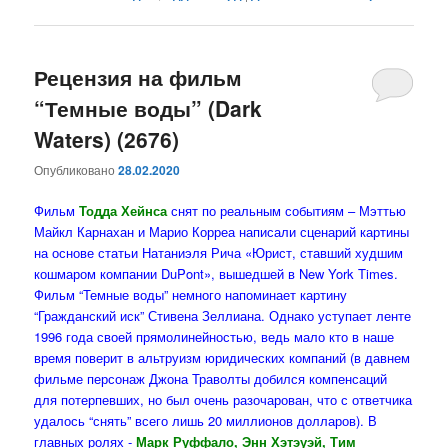
Рецензия на фильм
“Темные воды” (Dark
Waters) (2676)
Опубликовано
28.02.2020
Фильм
Тодда Хейнса
снят по реальным событиям – Мэттью
Майкл Карнахан и Марио Корреа написали сценарий картины
на основе статьи Натаниэля Рича «Юрист, ставший худшим
кошмаром компании DuPont», вышедшей в New York Times.
Фильм “Темные воды” немного напоминает картину
“Гражданский иск” Стивена Зеллиана. Однако уступает ленте
1996 года своей прямолинейностью, ведь мало кто в наше
время поверит в альтруизм юридических компаний (в давнем
фильме персонаж Джона Траволты добился компенсаций
для потерпевших, но был очень разочарован, что с ответчика
удалось “снять” всего лишь 20 миллионов долларов). В
главных ролях -
Марк Руффало, Энн Хэтэуэй, Тим