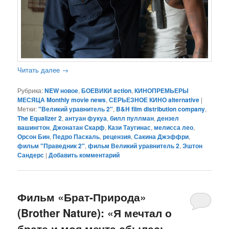
Читать далее
→
Рубрика:
NEW новое
,
БОЕВИКИ action
,
КИНОПРЕМЬЕРЫ
МЕСЯЦА Monthly movie news
,
СЕРЬЕЗНОЕ КИНО alternative
|
Метки:
"Великий уравнитель 2"
,
B&H film distribution company
,
The Equalizer 2
,
антуан фукуа
,
билл пуллман
,
дензел
вашингтон
,
Джонатан Скарф
,
Кази Таугинас
,
мелисса лео
,
Орсон Бин
,
Педро Паскаль
,
рецензия
,
Сакина Джэффри
,
фильм "Праведник 2"
,
фильм Великий уравнитель 2
,
Эштон
Сандерс
|
Добавить комментарий
Фильм «Брат-Природа»
(Brother Nature): «Я мечтал о
брате и моя мечта сбылась