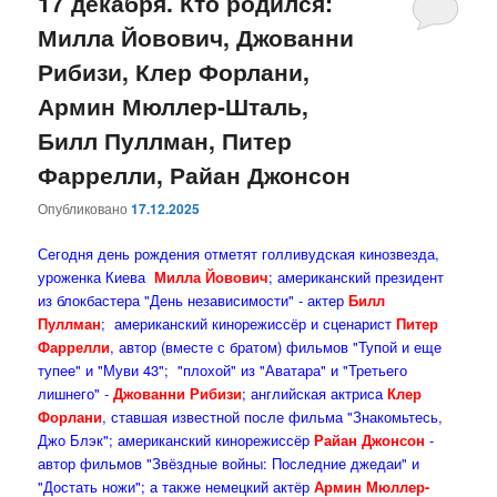
17 декабря. Кто родился:
Милла Йовович, Джованни
Рибизи, Клер Форлани,
Армин Мюллер-Шталь,
Билл Пуллман, Питер
Фаррелли, Райан Джонсон
Опубликовано
17.12.2025
Сегодня день рождения отметят голливудская кинозвезда,
уроженка Киева
Милла Йовович
; американский президент
из блокбастера "День независимости" - актер
Билл
Пуллман
; американский кинорежиссёр и сценарист
Питер
Фаррелли
, автор (вместе с братом) фильмов "Тупой и еще
тупее" и "Муви 43"; "плохой" из "Аватара" и "Третьего
лишнего" -
Джованни Рибизи
; английская актриса
Клер
Форлани
, ставшая известной после фильма "Знакомьтесь,
Джо Блэк"; американский кинорежиссёр
Райан Джонсон
-
автор фильмов "Звёздные войны: Последние джедаи" и
"Достать ножи"; а также немецкий актёр
Армин Мюллер-