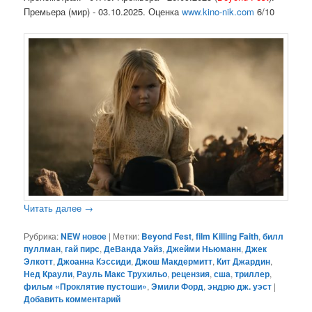
Премьера (мир) - 03.10.2025. Оценка
www.kino-nik.com
6/10
Читать далее
→
Рубрика:
NEW новое
|
Метки:
Beyond Fest
,
film Killing Faith
,
билл
пуллман
,
гай пирс
,
ДеВанда Уайз
,
Джейми Ньюманн
,
Джек
Элкотт
,
Джоанна Кэссиди
,
Джош Макдермитт
,
Кит Джардин
,
Нед Краули
,
Рауль Макс Трухильо
,
рецензия
,
сша
,
триллер
,
фильм «Проклятие пустоши»
,
Эмили Форд
,
эндрю дж. уэст
|
Добавить комментарий