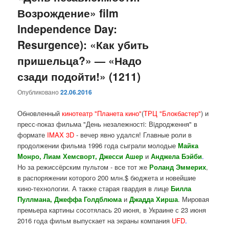
Возрождение» film
Independence Day:
Resurgence): «Как убить
пришельца?» — «Надо
сзади подойти!» (1211)
Опубликовано
22.06.2016
Обновленный
кинотеатр "Планета кино"
(
ТРЦ "Блокбастер"
) и
пресс-показ фильма "День незалежностi: Вiдродження" в
формате
IMAX 3D
- вечер явно удался! Главные роли в
продолжении фильма 1996 года сыграли молодые
Майка
Монро, Лиам Хемсворт, Джесси Ашер
и
Анджела Бэйби
.
Но за режиссёрским пультом - все тот же
Роланд Эммерих
,
в распоряжении которого 200 млн.$ бюджета и новейшие
кино-технологии. А также старая гвардия в лице
Билла
Пуллмана, Джеффа Голдблюма
и
Джадда Хирша
. Мировая
премьера картины сосотялась 20 июня, в Украине с 23 июня
2016 года фильм выпускает на экраны компания
UFD
.