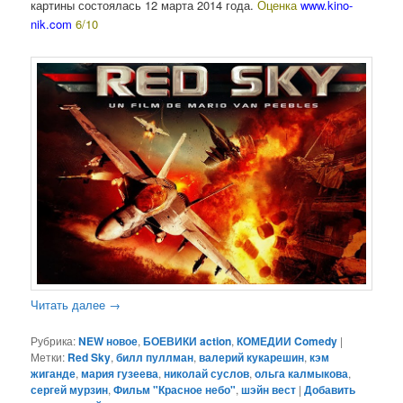
картины состоялась 12 марта 2014 года.
Оценка
www.kino-
nik.com
6/10
Читать далее
→
Рубрика:
NEW новое
,
БОЕВИКИ action
,
КОМЕДИИ Comedy
|
Метки:
Red Sky
,
билл пуллман
,
валерий кукарешин
,
кэм
жиганде
,
мария гузеева
,
николай суслов
,
ольга калмыкова
,
сергей мурзин
,
Фильм "Красное небо"
,
шэйн вест
|
Добавить