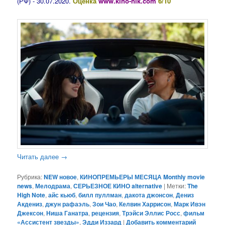
(РФ) - 30.07.2020.
Оценка
www.kino-nik.com
6/10
Читать далее
→
Рубрика:
NEW новое
,
КИНОПРЕМЬЕРЫ МЕСЯЦА Monthly movie
news
,
Мелодрама
,
СЕРЬЕЗНОЕ КИНО alternative
|
Метки:
The
High Note
,
айс кьюб
,
билл пуллман
,
дакота джонсон
,
Дениз
Акдениз
,
джун рафаэль
,
Зои Чао
,
Келвин Харрисон
,
Марк Ивэн
Джексон
,
Ниша Ганатра
,
рецензия
,
Трэйси Эллис Росс
,
фильм
«Ассистент звезды»
,
Эдди Иззард
|
Добавить комментарий