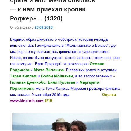
— к нам приехал кролик
Роджер»… (1320)
Опубликовано
26.09.2016
Видимо, образ диковатого лоботряса, который некогда
воплотил Зак Галифианакис в "Мальчишнике в Вегасе", до
сих пор с энтузиазмом воспринимается кинозрителями.
Иначе, зачем было выпускать такое насквозь вторичное кино,
как комедию "Брат-Природа" от режиссеров
Османи
Родригеза
и
Мэтта Виллинза
. В главных ролях выступили
Таран Киллэм
и
Бобби Мойнахан
, а во второстепенных -
Гиллиан Джейкобс, Билл Пуллман
и
Маргарита
Ибрахимова
,
жена Тома Хэнкса. Мировая премьера фильма
состоялась 9 сентября 2016 года.
Оценка
www.kino-nik.com
6/10