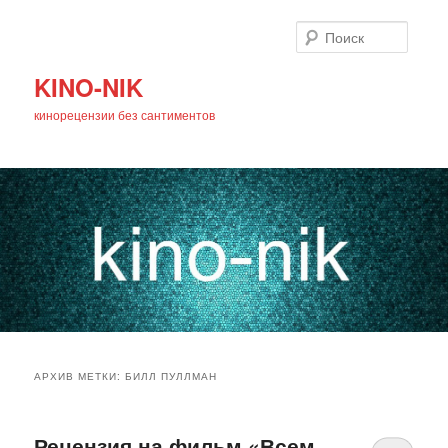
Поиск
KINO-NIK
кинорецензии без сантиментов
Главное
Перейти
Перейти
меню
АРХИВ МЕТКИ:
БИЛЛ ПУЛЛМАН
к
к
основному
дополнительному
Рецензия на фильм «Всем