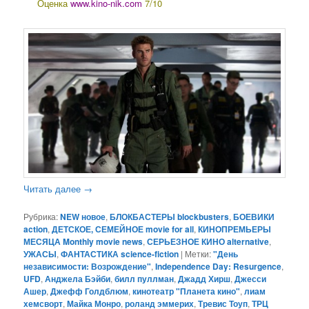
Оценка
www.kino-nik.com
7/10
Читать далее
→
Рубрика:
NEW новое
,
БЛОКБАСТЕРЫ blockbusters
,
БОЕВИКИ
action
,
ДЕТСКОЕ, СЕМЕЙНОЕ movie for all
,
КИНОПРЕМЬЕРЫ
МЕСЯЦА Monthly movie news
,
СЕРЬЕЗНОЕ КИНО alternative
,
УЖАСЫ
,
ФАНТАСТИКА science-fiction
|
Метки:
"День
независимости: Возрождение"
,
Independence Day: Resurgence
,
UFD
,
Анджела Бэйби
,
билл пуллман
,
Джадд Хирш
,
Джесси
Ашер
,
Джефф Голдблюм
,
кинотеатр "Планета кино"
,
лиам
хемсворт
,
Майка Монро
,
роланд эммерих
,
Тревис Тоуп
,
ТРЦ