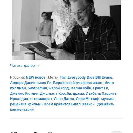
Читать далее
→
Рубрика:
NEW новое
|
Метки:
film Everybody Digs Bill Evans
,
Андерс Даниельсен Ли
,
Берлинский кинофестиваль
,
билл
пуллман
,
биография
,
Бэрри Уорд
,
Валин Кэйн
,
Грант Ги
,
Джеймс Киллин
,
Джульетт Кросби
,
драма
,
Изабель Хэрриет
,
Ирландия
,
кэти макграт
,
Леон Данза
,
Лори Меткаф
,
музыка
,
рецензия
,
фильм «Всем нравится Билл Эванс»
|
Добавить
комментарий