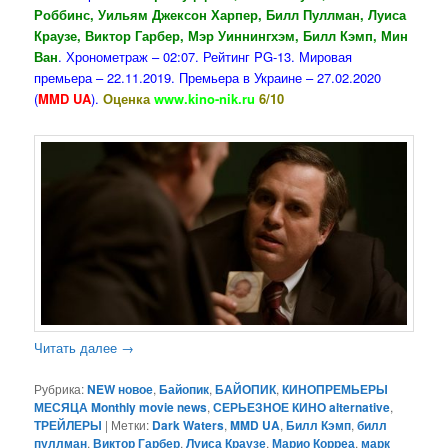
Роббинс, Уильям Джексон Харпер, Билл Пуллман, Луиса
Краузе, Виктор Гарбер, Мэр Уиннингхэм, Билл Кэмп, Мин
Ван
. Хронометраж – 02:07. Рейтинг PG-13. Мировая
премьера – 22.11.2019. Премьера в Украине – 27.02.2020
(
MMD UA
).
Оценка
www.kino-nik.ru
6/10
Читать далее
→
Рубрика:
NEW новое
,
Байопик
,
БАЙОПИК
,
КИНОПРЕМЬЕРЫ
МЕСЯЦА Monthly movie news
,
СЕРЬЕЗНОЕ КИНО alternative
,
ТРЕЙЛЕРЫ
|
Метки:
Dark Waters
,
MMD UA
,
Билл Кэмп
,
билл
пуллман
,
Виктор Гарбер
,
Луиса Краузе
,
Марио Корреа
,
марк