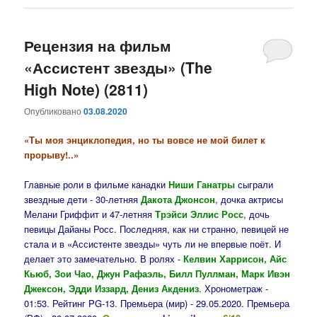
Рецензия на фильм
«Ассистент звезды» (The
High Note) (2811)
Опубликовано
03.08.2020
«Ты моя энциклопедия, но ты вовсе не мой билет к
прорыву!..»
Главные роли в фильме канадки
Ниши Ганатры
сыграли
звездные дети - 30-летняя
Дакота Джонсон
, дочка актрисы
Мелани Гриффит и 47-летняя
Трэйси Эллис Росс
, дочь
певицы Дайаны Росс. Последняя, как ни странно, певицей не
стала и в «Ассистенте звезды» чуть ли не впервые поёт. И
делает это замечательно. В ролях -
Келвин Харрисон, Айс
Кьюб, Зои Чао, Джун Рафаэль, Билл Пуллман, Марк Ивэн
Джексон, Эдди Иззард, Дениз Акдениз
. Хронометраж -
01:53. Рейтинг PG-13. Премьера (мир) - 29.05.2020. Премьера