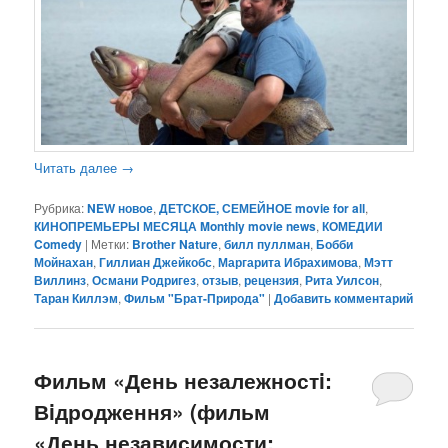
Читать далее
→
Рубрика:
NEW новое
,
ДЕТСКОЕ, СЕМЕЙНОЕ movie for all
,
КИНОПРЕМЬЕРЫ МЕСЯЦА Monthly movie news
,
КОМЕДИИ
Comedy
|
Метки:
Brother Nature
,
билл пуллман
,
Бобби
Мойнахан
,
Гиллиан Джейкобс
,
Маргарита Ибрахимова
,
Мэтт
Виллинз
,
Османи Родригез
,
отзыв
,
рецензия
,
Рита Уилсон
,
Таран Киллэм
,
Фильм "Брат-Природа"
|
Добавить комментарий
Фильм «День незалежностi:
Вiдродження» (фильм
«День независимости: