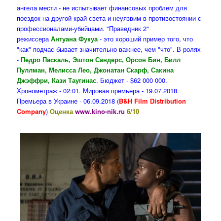
ангела мести - не испытывает финансовых проблем для
поездок на другой край света и неуязвим в противостоянии с
профессионалами-убийцами. "Праведник 2"
режиссера
Антуана Фукуа
- это хороший пример того, что
"как" подчас бывает значительно важнее, чем "что". В ролях
-
Педро Паскаль, Эштон Сандерс, Орсон Бин, Билл
Пуллман, Мелисса Лео, Джонатан Скарф, Сакина
Джэффри, Кази Таугинас
. Бюджет - $62 000 000.
Хронометраж - 02:01. Мировая премьера - 19.07.2018.
Премьера в Украине - 06.09.2018 (
B&H Film Distribution
Company
)
Оценка
www.kino-nik.ru
6/10