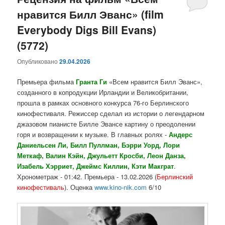
нравится Билл Эванс» (film
содержимому
содержимому
Everybody Digs Bill Evans)
(5772)
Опубликовано
29.04.2026
Премьера фильма
Гранта Ги
«Всем нравится Билл Эванс»,
созданного в копродукции Ирландии и Великобритании,
прошла в рамках основного конкурса 76-го Берлинского
кинофестиваля. Режиссер сделал из истории о легендарном
джазовом пианисте Билле Эвансе картину о преодолении
горя и возвращении к музыке. В главных ролях -
Андерс
Даниельсен Ли, Билл Пуллман, Бэрри Уорд, Лори
Меткаф, Валин Кэйн, Джульетт Кросби, Леон Данза,
Изабель Хэрриет, Джеймс Киллин, Кэти Макграт
.
Хронометраж - 01:42. Премьера - 13.02.2026 (
Берлинский
кинофестиваль
). Оценка
www.kino-nik.com
6/10