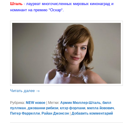
Шталь
- лауреат многочисленных мировых кинонаград и
номинант на премию "Оскар".
Читать далее
→
Рубрика:
NEW новое
|
Метки:
Армин Мюллер-Шталь
,
билл
пуллман
,
джованни рибизи
,
клэр форлани
,
милла йовович
,
Питер Фаррелли
,
Райан Джонсон
|
Добавить комментарий