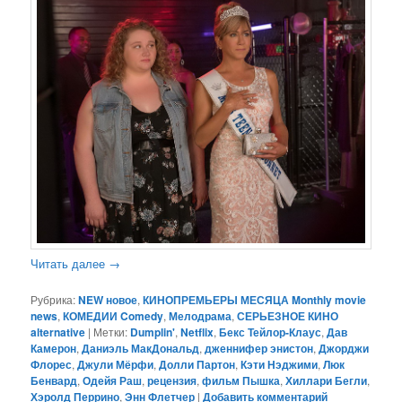
Читать далее
→
Рубрика:
NEW новое
,
КИНОПРЕМЬЕРЫ МЕСЯЦА Monthly movie
news
,
КОМЕДИИ Comedy
,
Мелодрама
,
СЕРЬЕЗНОЕ КИНО
alternative
|
Метки:
Dumplin'
,
Netflix
,
Бекс Тейлор-Клаус
,
Дав
Камерон
,
Даниэль МакДональд
,
дженнифер энистон
,
Джорджи
Флорес
,
Джули Мёрфи
,
Долли Партон
,
Кэти Нэджими
,
Люк
Бенвард
,
Одейя Раш
,
рецензия
,
фильм Пышка
,
Хиллари Бегли
,
Хэролд Перрино
,
Энн Флетчер
|
Добавить комментарий