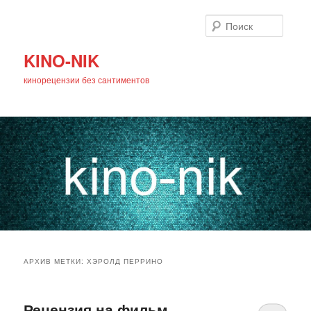
Поиск
KINO-NIK
кинорецензии без сантиментов
Главное
Перейти
Перейти
меню
АРХИВ МЕТКИ:
ХЭРОЛД ПЕРРИНО
к
к
основному
дополнительному
Рецензия на фильм