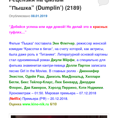
“Пышка” (Dumplin’) (2189)
содержимому
содержимому
Опубликовано
08.01.2019
“Добейся успеха или иди домой! Но делай это в
красных
туфлях…”
Фильм “Пышка” поставила
Энн Флетчер
, режиссер женской
комедии “Красотки в бегах”, на счету которой, как актрисы,
была даже роль в “Титанике”. Литературной основой картины
стал одноименный роман
Джули Мёрфи
, а специально для
фильма знаменитая кантри-певица
Долли Партон
записала
песню Girl in the Movies. В главных ролях -
Дженнифер
Энистон, Одейя Раш, Даниэль МакДональд, Хиллари
Бегли, Бекс Тейлор-Клаус, Люк Бенвард, Джорджи
Флорес, Дав Камерон, Хэролд Перрино, Кэти Нэджими
.
Хронометраж – 01:50. Мировая премьера – 07.12.2018
(
Netflix
) Премьера (РФ) – 20.12.2018.
Оценка
www.kino-nik.ru
6/10