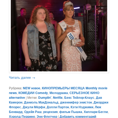
Читать далее
→
Рубрика:
NEW новое
,
КИНОПРЕМЬЕРЫ МЕСЯЦА Monthly movie
news
,
КОМЕДИИ Comedy
,
Мелодрама
,
СЕРЬЕЗНОЕ КИНО
alternative
|
Метки:
Dumplin'
,
Netflix
,
Бекс Тейлор-Клаус
,
Дав
Камерон
,
Даниэль МакДональд
,
дженнифер энистон
,
Джорджи
Флорес
,
Джули Мёрфи
,
Долли Партон
,
Кэти Нэджими
,
Люк
Бенвард
,
Одейя Раш
,
рецензия
,
фильм Пышка
,
Хиллари Бегли
,
Хэролд Перрино
,
Энн Флетчер
|
Добавить комментарий