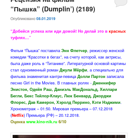
“Пышка” (Dumplin’) (2189)
содержимому
содержимому
Опубликовано
08.01.2019
“Добейся успеха или иди домой! Но делай это в
красных
туфлях…”
Фильм “Пышка” поставила
Энн Флетчер
, режиссер женской
комедии “Красотки в бегах”, на счету которой, как актрисы,
была даже роль в “Титанике”. Литературной основой картины
стал одноименный роман
Джули Мёрфи
, а специально для
фильма знаменитая кантри-певица
Долли Партон
записала
песню Girl in the Movies. В главных ролях -
Дженнифер
Энистон, Одейя Раш, Даниэль МакДональд, Хиллари
Бегли, Бекс Тейлор-Клаус, Люк Бенвард, Джорджи
Флорес, Дав Камерон, Хэролд Перрино, Кэти Нэджими
.
Хронометраж – 01:50. Мировая премьера – 07.12.2018
(
Netflix
) Премьера (РФ) – 20.12.2018.
Оценка
www.kino-nik.ru
6/10