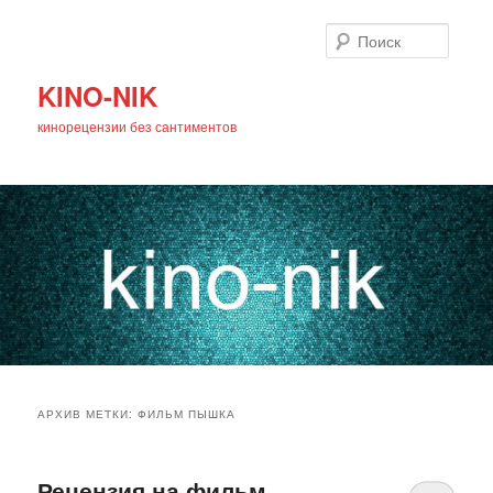
Поиск
KINO-NIK
кинорецензии без сантиментов
Главное
Перейти
Перейти
меню
АРХИВ МЕТКИ:
ФИЛЬМ ПЫШКА
к
к
основному
дополнительному
Рецензия на фильм