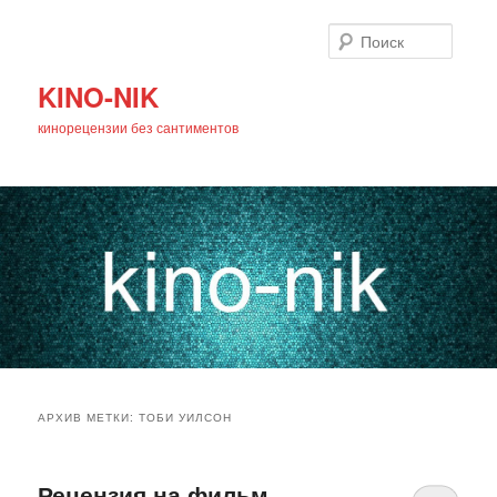
Поиск
KINO-NIK
кинорецензии без сантиментов
Главное
Перейти
Перейти
меню
АРХИВ МЕТКИ:
ТОБИ УИЛСОН
к
к
основному
дополнительному
Рецензия на фильм