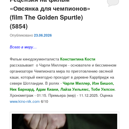
«Овсянка для чемпионов»
содержимому
содержимому
(film The Golden Spurtle)
(5854)
Опубликовано
23.06.2026
Всего в меру…
Фильм кинодокументалиста
Константина Кости
рассказывает о Чарли Миллере - основателе и бессменном
организаторе Чемпионата мира по приготовлению овсяной
каши, который ежегодно проходит в деревне Каррбридж на
севере Шотландии. В ролях -
Чарли Миллер, Иэн Бишоп,
Ник Барнард, Адам Киани, Лайза Уильямс, Тоби Уилсон
.
Хронометраж - 01:15. Премьера (мир) - 11.12.2025. Оценка
www.kino-nik.com
6/10