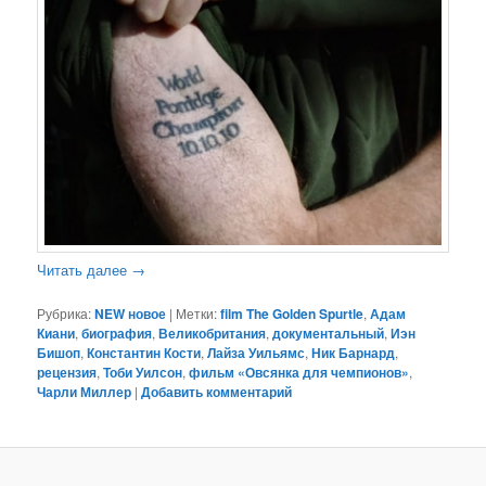
Читать далее
→
Рубрика:
NEW новое
|
Метки:
film The Golden Spurtle
,
Адам
Киани
,
биография
,
Великобритания
,
документальный
,
Иэн
Бишоп
,
Константин Кости
,
Лайза Уильямс
,
Ник Барнард
,
рецензия
,
Тоби Уилсон
,
фильм «Овсянка для чемпионов»
,
Чарли Миллер
|
Добавить комментарий