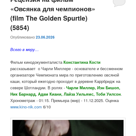
«Овсянка для чемпионов»
содержимому
содержимому
(film The Golden Spurtle)
(5854)
Опубликовано
23.06.2026
Всего в меру…
Фильм кинодокументалиста
Константина Кости
рассказывает о Чарли Миллере - основателе и бессменном
организаторе Чемпионата мира по приготовлению овсяной
каши, который ежегодно проходит в деревне Каррбридж на
севере Шотландии. В ролях -
Чарли Миллер, Иэн Бишоп,
Ник Барнард, Адам Киани, Лайза Уильямс, Тоби Уилсон
.
Хронометраж - 01:15. Премьера (мир) - 11.12.2025. Оценка
www.kino-nik.com
6/10