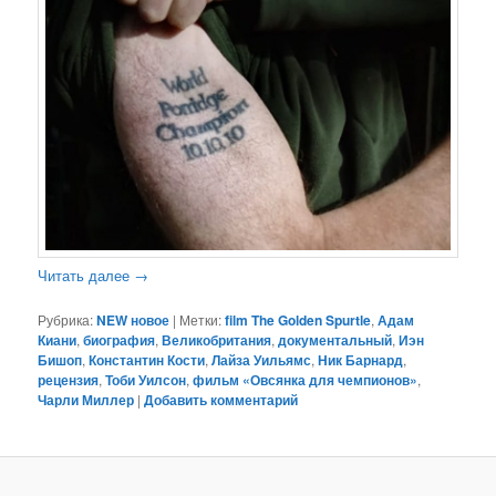
Читать далее
→
Рубрика:
NEW новое
|
Метки:
film The Golden Spurtle
,
Адам
Киани
,
биография
,
Великобритания
,
документальный
,
Иэн
Бишоп
,
Константин Кости
,
Лайза Уильямс
,
Ник Барнард
,
рецензия
,
Тоби Уилсон
,
фильм «Овсянка для чемпионов»
,
Чарли Миллер
|
Добавить комментарий