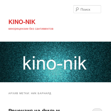
Поиск
KINO-NIK
кинорецензии без сантиментов
Главное
Перейти
Перейти
меню
АРХИВ МЕТКИ:
НИК БАРНАРД
к
к
основному
дополнительному
Рецензия на фильм