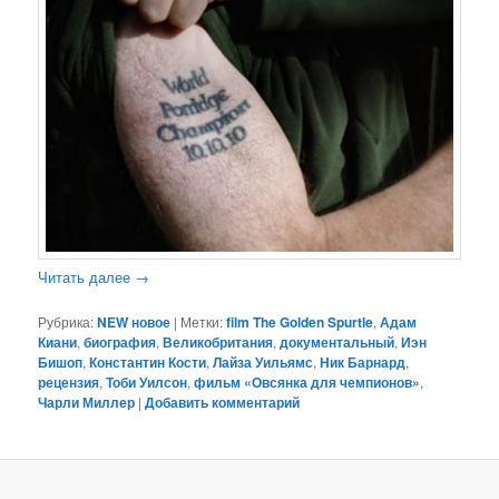
Читать далее
→
Рубрика:
NEW новое
|
Метки:
film The Golden Spurtle
,
Адам
Киани
,
биография
,
Великобритания
,
документальный
,
Иэн
Бишоп
,
Константин Кости
,
Лайза Уильямс
,
Ник Барнард
,
рецензия
,
Тоби Уилсон
,
фильм «Овсянка для чемпионов»
,
Чарли Миллер
|
Добавить комментарий