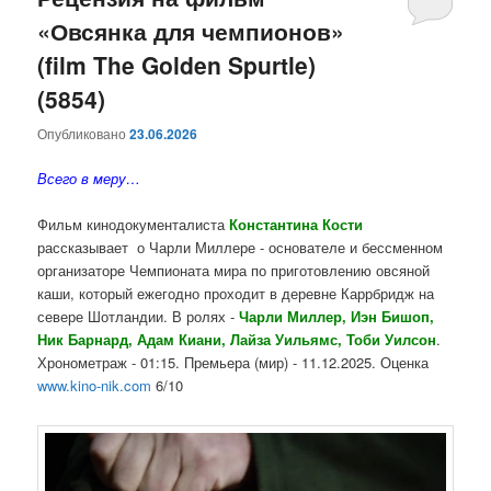
«Овсянка для чемпионов»
содержимому
содержимому
(film The Golden Spurtle)
(5854)
Опубликовано
23.06.2026
Всего в меру…
Фильм кинодокументалиста
Константина Кости
рассказывает о Чарли Миллере - основателе и бессменном
организаторе Чемпионата мира по приготовлению овсяной
каши, который ежегодно проходит в деревне Каррбридж на
севере Шотландии. В ролях -
Чарли Миллер, Иэн Бишоп,
Ник Барнард, Адам Киани, Лайза Уильямс, Тоби Уилсон
.
Хронометраж - 01:15. Премьера (мир) - 11.12.2025. Оценка
www.kino-nik.com
6/10