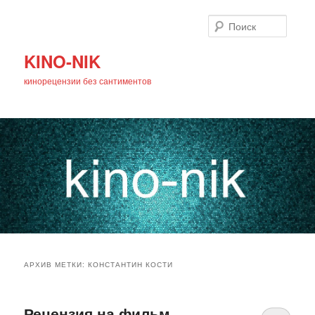
Поиск
KINO-NIK
кинорецензии без сантиментов
Главное
Перейти
Перейти
меню
АРХИВ МЕТКИ:
КОНСТАНТИН КОСТИ
к
к
основному
дополнительному
Рецензия на фильм