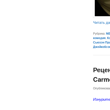
Читать д
Рубрика:
NE
комедия
,
К
Сьюзэн Пр
Джейкобсо
Реце
Carme
Опубликов
Изнурите