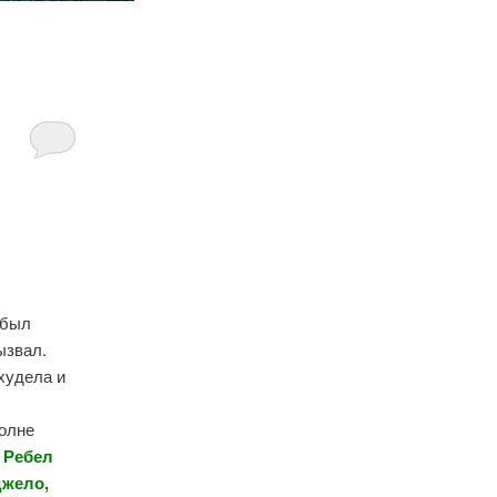
 был
ызвал.
худела и
полне
-
Ребел
джело,