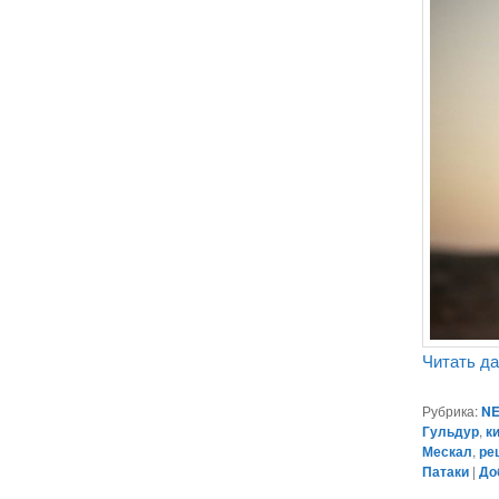
Читать д
Рубрика:
NE
Гульдур
,
к
Мескал
,
ре
Патаки
|
До