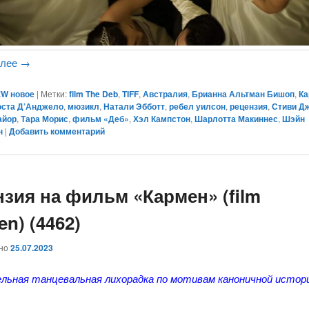
алее
→
W новое
|
Метки:
film The Deb
,
TIFF
,
Австралия
,
Брианна Альтман Бишоп
,
Ка
оста Д’Анджело
,
мюзикл
,
Натали Эбботт
,
ребел уилсон
,
рецензия
,
Стиви Д
айор
,
Тара Морис
,
фильм «Деб»
,
Хэл Кампстон
,
Шарлотта Макиннес
,
Шэйн
н
|
Добавить комментарий
нзия на фильм «Кармен» (film
n) (4462)
ано
25.07.2023
льная танцевальная лихорадка по мотивам каноничной исто