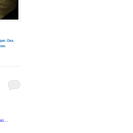
рис Ока
,
жин
,
рии…