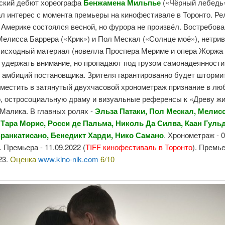
ский дебют хореографа
Бенжамена Мильпье
(«Чёрный лебедь
л интерес с момента премьеры на кинофестивале в Торонто. Ре
 Америке состоялся весной, но фурора не произвёл. Востребов
Мелисса Баррера («Крик») и Пол Мескал («Солнце моё»), нетри
а исходный материал (новелла Проспера Мериме и опера Жоржа 
 удержать внимание, но пропадают под грузом самонадеянности
 амбиций постановщика. Зрителя гарантированно будет шторми
местить в затянутый двухчасовой хронометраж признание в лю
, остросоциальную драму и визуальные референсы к «Древу ж
Малика. В главных ролях -
Эльза Патаки, Пол Мескал, Мелис
 Тара Морис, Росси де Пальма, Николь Да Силва, Каан Гуль
ранкатисано, Бенедикт Харди, Нико Самано
. Хронометраж - 0
. Премьера - 11.09.2022 (
TIFF кинофестиваль в Торонто
). Премь
23.
Оценка
www.kino-nik.com
6/10