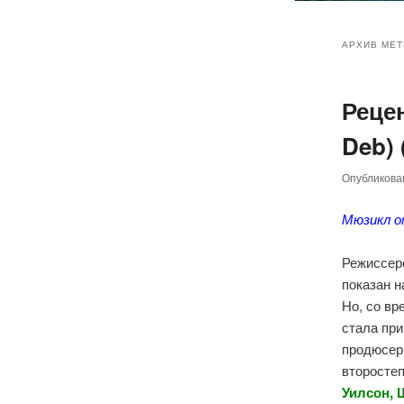
Главное
Перейт
Перейт
меню
АРХИВ МЕТ
к
к
Реце
основн
дополн
Deb) 
содер
содер
Опубликов
Мюзикл о
Режиссер
показан н
Но, со вр
стала пр
продюсеры
второсте
Уилсон, 