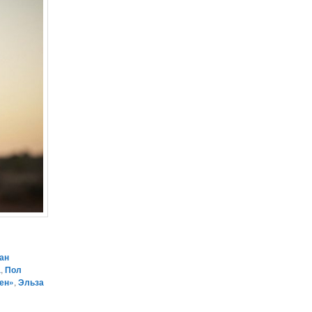
ан
а
,
Пол
ен»
,
Эльза