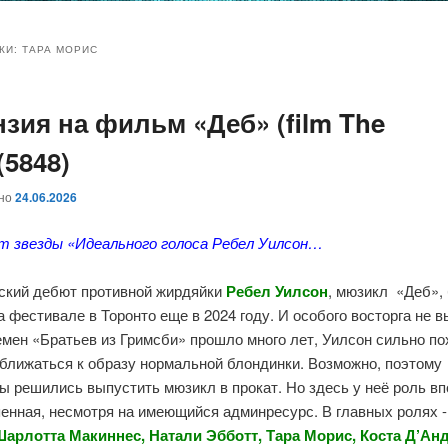
и
и
КИ:
ТАРА МОРИС
нзия на фильм «Деб» (film The
ому
ительному
(5848)
жимому
жимому
ано
24.06.2026
т звезды «Идеального голоса Ребел Уилсон…
ский дебют противной жирдяйки
Ребел Уилсон
, мюзикл «Деб»,
а фестивале в Торонто еще в 2024 году. И особого восторга не в
емен «Братьев из Гримсби» прошло много лет, Уилсон сильно по
иближаться к образу нормальной блондинки. Возможно, поэтому
 решились выпустить мюзикл в прокат. Но здесь у неё роль в
пенная, несмотря на имеющийся админресурс. В главных ролях 
Шарлотта Макиннес, Натали Эбботт, Тара Морис, Коста Д’Ан