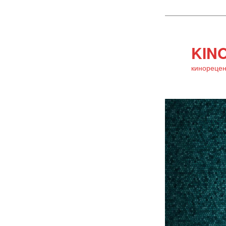
KINO
кинорецен