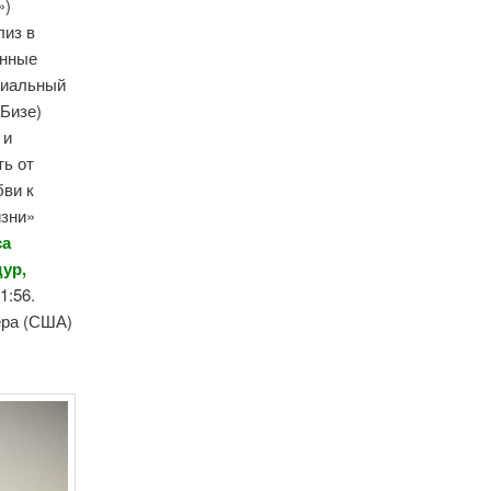
»)
лиз в
анные
виальный
Бизе)
 и
ть от
бви к
изни»
са
дур,
1:56.
ера (США)