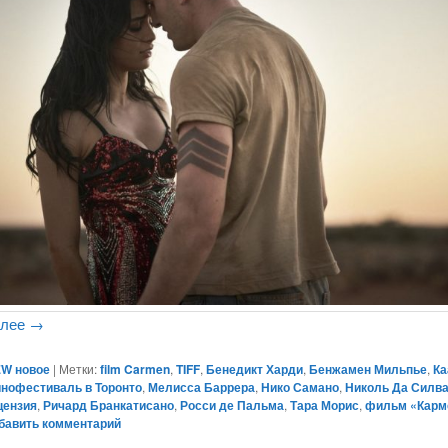
алее
→
W новое
|
Метки:
film Carmen
,
TIFF
,
Бенедикт Харди
,
Бенжамен Мильпье
,
Ка
инофестиваль в Торонто
,
Мелисса Баррера
,
Нико Самано
,
Николь Да Силв
цензия
,
Ричард Бранкатисано
,
Росси де Пальма
,
Тара Морис
,
фильм «Карм
бавить комментарий