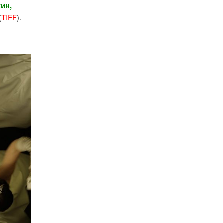
ин,
(
TIFF
).