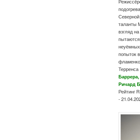
Режиссёр
подогрева
Северной
таланты 
взгляд н
пытаются
неуёмных
попыток в
фламенко
Терренса 
Баррера,
Ричард Б
Рейтинг R
- 21.04.20