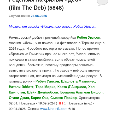
(film The Deb) (5848)
содержимому
содержимому
Опубликовано
24.06.2026
Мюзикл от звезды «Идеального голоса Ребел Уилсон…
Режиссерский дебют противной жирдяйки
Ребел Уилсон
,
мюзикл «Деб», был показан на фестивале в Торонто еще в
2024 году. И особого восторга не вызвал. Но, со времен
«Братьев из Гримсби» прошло много лет, Уилсон сильно
похудела и стала приближаться к образу нормальной
блондинки. Возможно, поэтому продюсеры решились
выпустить мюзикл в прокат. Но здесь у неё роль вполне
второстепенная, несмотря на имеющийся админресурс. В
главных ролях -
Ребел Уилсон, Шарлотта Макиннес,
Натали Эбботт, Тара Морис, Коста Д’Анджело, Хэл
Кампстон, Шейн Джейкобсон, Брианна Альтман Бишоп,
Стиви Джин, Карис Ока, Сьюзэн Прайор
. Хронометраж -
02:01. Премьера - 19.09.2024 (
TIFF
). Премьера (мир) -
09.04.2026. Оценка
www.kino-nik.com
6/10