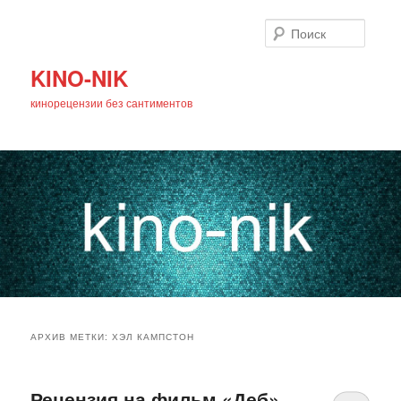
Поиск
KINO-NIK
кинорецензии без сантиментов
Главное
Перейти
Перейти
меню
АРХИВ МЕТКИ:
ХЭЛ КАМПСТОН
к
к
основному
дополнительному
Рецензия на фильм «Деб»