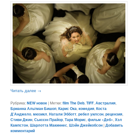
Читать далее
→
Рубрика:
NEW новое
|
Метки:
film The Deb
,
TIFF
,
Австралия
,
Брианна Альтман Бишоп
,
Карис Ока
,
комедия
,
Коста
Д’Анджело
,
мюзикл
,
Натали Эбботт
,
ребел уилсон
,
рецензия
,
Стиви Джин
,
Сьюзэн Прайор
,
Тара Морис
,
фильм «Деб»
,
Хэл
Кампстон
,
Шарлотта Макиннес
,
Шэйн Джейкобсон
|
Добавить
комментарий