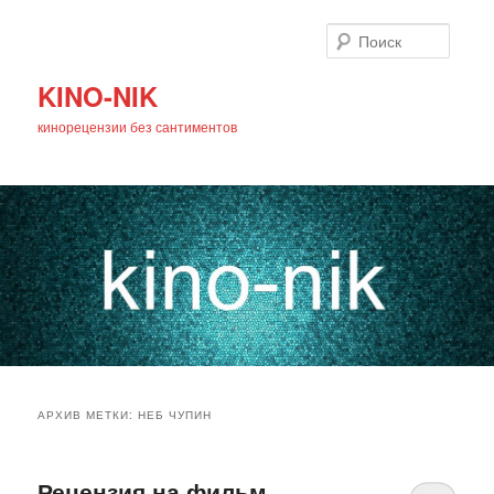
Поиск
KINO-NIK
кинорецензии без сантиментов
Главное
Перейти
Перейти
меню
АРХИВ МЕТКИ:
НЕБ ЧУПИН
к
к
основному
дополнительному
Рецензия на фильм