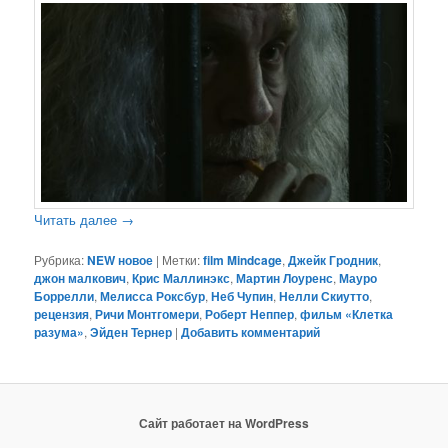
Читать далее
→
Рубрика:
NEW новое
|
Метки:
film Mindcage
,
Джейк Гродник
,
джон малкович
,
Крис Маллинэкс
,
Мартин Лоуренс
,
Мауро
Боррелли
,
Мелисса Роксбур
,
Неб Чупин
,
Нелли Скиутто
,
рецензия
,
Ричи Монтгомери
,
Роберт Неппер
,
фильм «Клетка
разума»
,
Эйден Тернер
|
Добавить комментарий
Сайт работает на WordPress