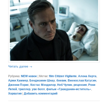
Читать далее
→
Рубрика:
NEW новое
|
Метки:
film Citizen Vigilante
,
Алона Херта
,
Арми Хаммер
,
Бенджамин Шнау
,
боевик
,
Вжекослав Катусин
,
Дженни Пэрис
,
Костас Мэндилор
,
Неб Чупин
,
рецензия
,
Рони
Лепей
,
триллер
,
уве болл
,
фильм «Гражданин-мститель»
,
Хорватия
|
Добавить комментарий