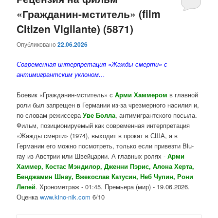
«Гражданин-мститель» (film
содержимому
содержимому
Citizen Vigilante) (5871)
Опубликовано
22.06.2026
Современная интерпретация «Жажды смерти» с
антимигрантским уклоном…
Боевик «Гражданин-мститель» с
Арми Хаммером
в главной
роли был запрещен в Германии из-за чрезмерного насилия и,
по словам режиссера
Уве Болла
, антимигрантского посыла.
Фильм, позиционируемый как современная интерпретация
«Жажды смерти» (1974), выходит в прокат в США, а в
Германии его можно посмотреть, только если привезти Blu-
ray из Австрии или Швейцарии. А главных ролях -
Арми
Хаммер, Костас Мэндилор, Дженни Пэрис, Алона Херта,
Бенджамин Шнау, Вжекослав Катусин, Неб Чупин, Рони
Лепей
. Хронометраж - 01:45. Премьера (мир) - 19.06.2026.
Оценка
www.kino-nik.com
6/10