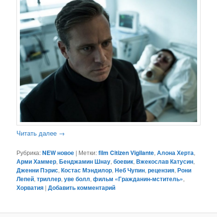
Читать далее
→
Рубрика:
NEW новое
|
Метки:
film Citizen Vigilante
,
Алона Херта
,
Арми Хаммер
,
Бенджамин Шнау
,
боевик
,
Вжекослав Катусин
,
Дженни Пэрис
,
Костас Мэндилор
,
Неб Чупин
,
рецензия
,
Рони
Лепей
,
триллер
,
уве болл
,
фильм «Гражданин-мститель»
,
Хорватия
|
Добавить комментарий