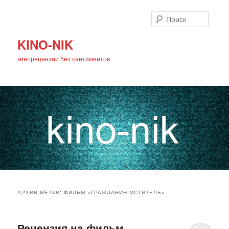
Поиск
KINO-NIK
кинорецензии без сантиментов
Главное
Перейти
Перейти
меню
АРХИВ МЕТКИ:
ФИЛЬМ «ГРАЖДАНИН-МСТИТЕЛЬ»
к
к
основному
дополнительному
Рецензия на фильм