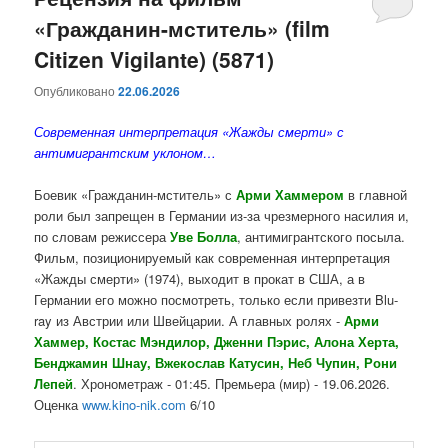
«Гражданин-мститель» (film
содержимому
содержимому
Citizen Vigilante) (5871)
Опубликовано
22.06.2026
Современная интерпретация «Жажды смерти» с
антимигрантским уклоном…
Боевик «Гражданин-мститель» с
Арми Хаммером
в главной
роли был запрещен в Германии из-за чрезмерного насилия и,
по словам режиссера
Уве Болла
, антимигрантского посыла.
Фильм, позиционируемый как современная интерпретация
«Жажды смерти» (1974), выходит в прокат в США, а в
Германии его можно посмотреть, только если привезти Blu-
ray из Австрии или Швейцарии. А главных ролях -
Арми
Хаммер, Костас Мэндилор, Дженни Пэрис, Алона Херта,
Бенджамин Шнау, Вжекослав Катусин, Неб Чупин, Рони
Лепей
. Хронометраж - 01:45. Премьера (мир) - 19.06.2026.
Оценка
www.kino-nik.com
6/10