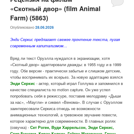
«Скотный двор» (film Animal
содержимому
содержимому
Farm) (5863)
Опубликовано
28.06.2026
Энди Серкис предлагает свежее прочтение текста, пугая
современным капитализмом…
Вряд ли текст Оруэлла нуждался в экранизации, хотя
«Скотный двор» адаптировали дважды: в 1955 году и в 1999
году. Обе версии - практически забытые и слишком детские,
чтобы воспринимать их всерьез. За новую адаптацию взялся
Энди Серкис
- актер, который играл Голлума и запомнился в
качестве специалиста по motion capture. Он уже успел
попробовать себя в режиссуре, поставив мелодраму «Дыши
за нас», «Маугли» и сиквел «Венома». В случае с Оруэллом
заинтересовали Серкиса отнюдь не возможности
анимационных технологий, а тревожное звучание повести,
которое характерно для современности. В главных ролях
(озвучка) -
Сет Роген, Вуди Харрельсон, Энди Серкис,
Стив Бушеми, Киран Калкин, Гейтен Матараццо, Гленн