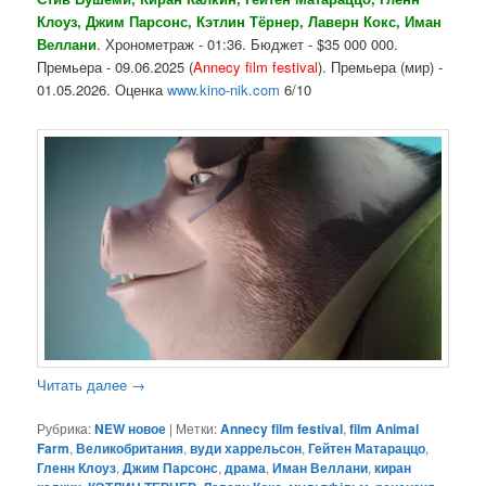
Клоуз, Джим Парсонс, Кэтлин Тёрнер, Лаверн Кокс, Иман
Веллани
. Хронометраж - 01:36. Бюджет - $35 000 000.
Премьера - 09.06.2025 (
Annecy film festival
). Премьера (мир) -
01.05.2026. Оценка
www.kino-nik.com
6/10
Читать далее
→
Рубрика:
NEW новое
|
Метки:
Annecy film festival
,
film Animal
Farm
,
Великобритания
,
вуди харрельсон
,
Гейтен Матараццо
,
Гленн Клоуз
,
Джим Парсонс
,
драма
,
Иман Веллани
,
киран