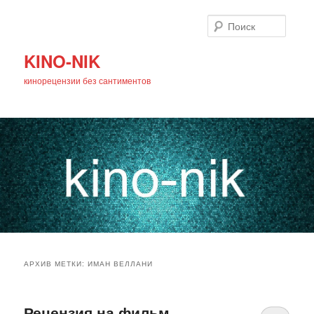
Поиск
KINO-NIK
кинорецензии без сантиментов
Главное
Перейти
Перейти
меню
АРХИВ МЕТКИ:
ИМАН ВЕЛЛАНИ
к
к
основному
дополнительному
Рецензия на фильм