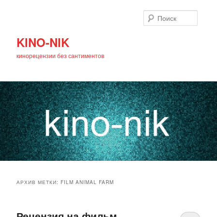
Поиск
KINO-NIK
кинорецензии без сантиментов
Главное
Перейти
Перейти
меню
АРХИВ МЕТКИ:
FILM ANIMAL FARM
к
к
основному
дополнительному
Рецензия на фильм