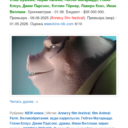
Клоуз, Джим Парсонс, Кэтлин Тёрнер, Лаверн Кокс, Иман
Веллани
. Хронометраж - 01:36. Бюджет - $35 000 000.
Премьера - 09.06.2025 (
Annecy film festival
). Премьера (мир) -
01.05.2026. Оценка
www.kino-nik.com
6/10
Читать далее
→
Рубрика:
NEW новое
|
Метки:
Annecy film festival
,
film Animal
Farm
,
Великобритания
,
вуди харрельсон
,
Гейтен Матараццо
,
Гленн Клоуз
,
Джим Парсонс
,
драма
,
Иман Веллани
,
киран