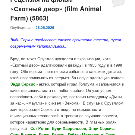
«Скотный двор» (film Animal
содержимому
содержимому
Farm) (5863)
Опубликовано
28.06.2026
Энди Серкис предлагает свежее прочтение текста, пугая
современным капитализмом…
Вряд ли текст Оруэлла нуждался в экранизации, хотя
«Скотный двор» адаптировали дважды: в 1955 году и в 1999
году. Обе версии - практически забытые и слишком детские,
чтобы воспринимать их всерьез. За новую адаптацию взялся
Энди Серкис
- актер, который играл Голлума и запомнился в
качестве специалиста по motion capture. Он уже успел
попробовать себя в режиссуре, поставив мелодраму «Дыши
за нас», «Маугли» и сиквел «Венома». В случае с Оруэллом
заинтересовали Серкиса отнюдь не возможности
анимационных технологий, а тревожное звучание повести,
которое характерно для современности. В главных ролях
(озвучка) -
Сет Роген, Вуди Харрельсон, Энди Серкис,
Стив Бушеми, Киран Калкин, Гейтен Матараццо, Гленн