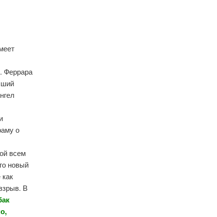
меет
,
. Феррара
чший
Ангел
и
раму о
ной всем
го новый
 как
взрыв. В
бак
о,