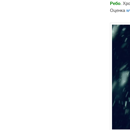
Ребо
. Хр
Оценка
w