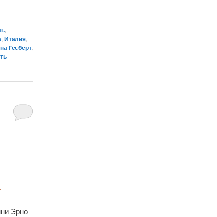
ль
,
а
,
Италия
,
на Гесберт
,
ить
…
нни Эрно