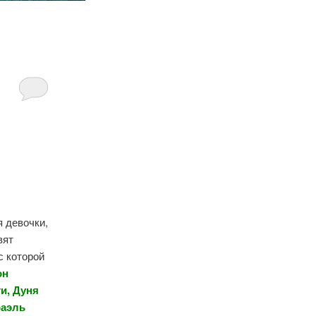
я девочки,
вят
с которой
он
и, Дуня
фаэль