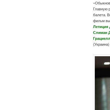
«Обыкнове
Главную р
балета. В
фильм вых
Летиция 
Слиман Д
Грациел
(Украина)