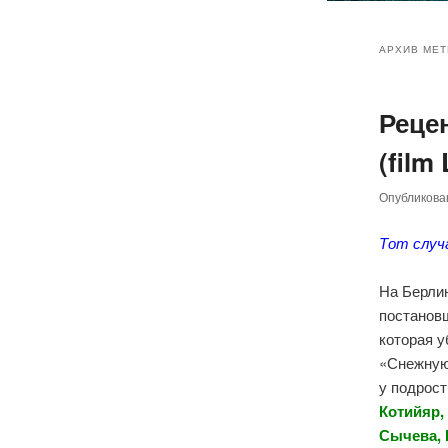
Главное
Перейт
Перейт
меню
АРХИВ МЕТ
к
к
Реце
основн
дополн
(film
содер
содер
Опубликов
Тот случ
На Берли
постано
которая у
«Снежную
у подрост
Котийяр,
Сычева, 