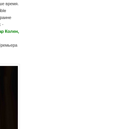
ше время.
ble
краине
 -
ар Колен,
 Премьера