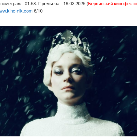
онометраж - 01:58. Премьера - 16.02.2025 (
Берлинский кинофест
ww.kino-nik.com
6/10