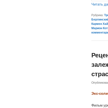
Читать д
Рубрика:
Тр
Берлински
Кармен Ха
Марион Ко
комментар
Реце
зале
страс
Опубликов
Экс-соли
Фильм ур