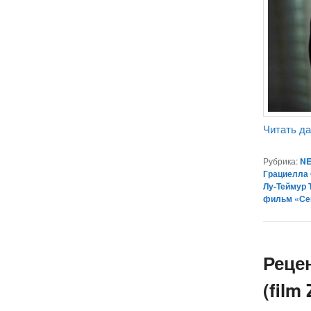
Читать д
Рубрика:
NE
Грациелла
Лу-Теймур 
фильм «Се
Реце
(film