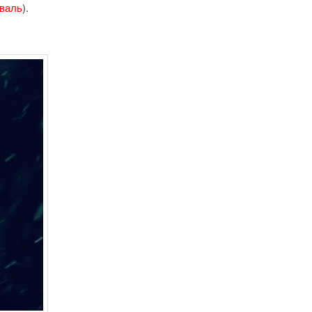
иваль
).