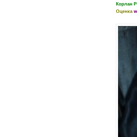
Корлан Р
Оценка
w