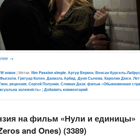
алее
→
W новое
|
Метки:
film Passion simple
,
Артур Веркен
,
Венсан Курсель-Лабру
 Фьезоли
,
Грегуар Колен
,
Даниэль Арбид
,
Дуня Сычева
,
Каролин Дюсе
,
Лет
Тион
,
рецензия
,
Сергей Полунин
,
Слиман Дази
,
фильм «Обыкновенная стр
ксуальна залежність»
|
Добавить комментарий
нзия на фильм «Нули и единицы»
 Zeros and Ones) (3389)