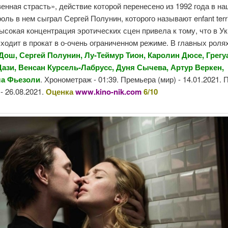
нная страсть», действие которой перенесено из 1992 года в на
оль в нем сыграл Сергей Полунин, которого называют enfant terri
ысокая концентрация эротических сцен привела к тому, что в У
одит в прокат в о-очень ограниченном режиме. В главных ролях
Дош, Сергей Полунин, Лу-Теймур Тион, Каролин Дюсе, Грегу
ази, Венсан Курсель-Лабрусс, Дуня Сычева, Артур Веркен,
ла Фьезоли
. Хронометраж - 01:39. Премьера (мир) - 14.01.2021.
 - 26.08.2021.
Оценка
www.kino-nik.com
6/10