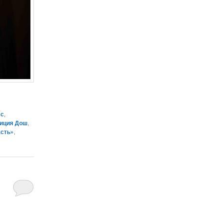
сс
,
иция Дош
,
асть»
,