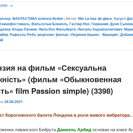
алее
→
иллер
,
ФАНТАСТИКА science-fiction
|
Метки:
film La tour de glace
,
Аугуст Ди
й кинофестиваль
,
Вильгельм Боннель
,
Гаспар Ноэ
,
Германия
,
Дуня Сычев
йдекер
,
Клара Пачини
,
Лила-Роз Жильберти
,
Люсиль Хадзихалилович
,
Мари
тийяр
,
Рафаэль Ребо
,
рецензия
,
фильм «Ледяная башня»
,
Франция
|
Добав
ий
нзия на фильм «Сексуальна
жність» (фильм «Обыкновенная
ть» film Passion simple) (3398)
ано
26.08.2021
ст Королевского балета Лондона в роли живого вибратора
оженки ливанского Бейрута
Даниэль Арбид
основан на книге А