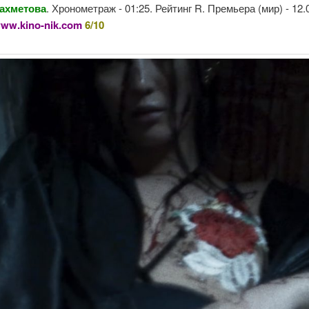
ахметова
. Хронометраж - 01:25. Рейтинг R. Премьера (мир) - 12.
ww.kino-nik.com
6/10