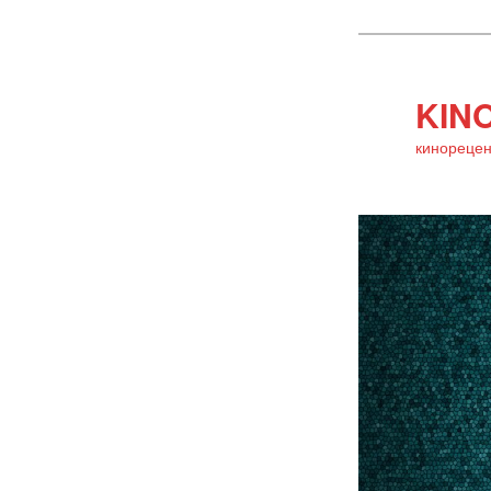
KINO
кинорецен