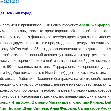
ано
22.08.2021
дёт Вечный город…
й безумец и принципиальный нонконформист
Абель Феррара
у
 масла в огонь, пламя которого норовит обжечь любого зрителя
о глянуть один из фильмов режиссёра просто для ознакомления
 провоцирует на реакцию и предугадывает тренды - он снял лу
тему MeToo ещё за 35 лет до возникновения этого движения («
, изобразил собственный деконструктивный автопортрет через
ческую историю «Плохого лейтенанта», к которой даже смелые 
ные 90-е оказались не готовы. Феррара снял исчерпывающую д
те («Добро пожаловать в Нью-Йорк») до того, как тема стала
й, сделал байопик о Пазолини без грамма патетики, свойствен
ческим фильмам об оказавших влияние на искусство творцах. Е
конкурсной программы кинофестиваля в Локарно - кино, которое
 томилось в консервации, как кайдзю, предвкушающий атомный 
ролях -
Итан Хоук, Валерио Мастандреа, Кристина Кириак, Ба
Фил Нилсон, Дуня Сычева, Анна Феррара, Сальваторе Руокк