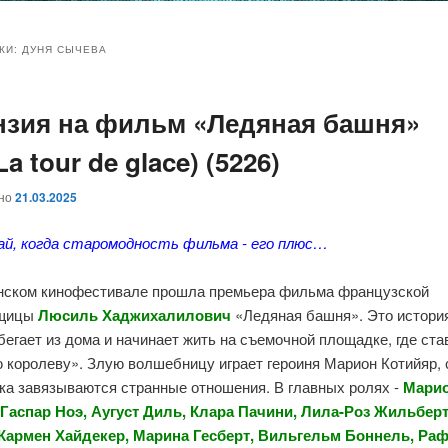
и
и
КИ:
ДУНЯ СЫЧЕВА
нзия на фильм «Ледяная башня»
ому
ительному
 La tour de glace) (5226)
жимому
жимому
ано
21.03.2025
ай, когда старомодность фильма - его плюс…
нском кинофестивале прошла премьера фильма французской
вщицы
Люсиль Хаджихалилович
«Ледяная башня». Это истори
бегает из дома и начинает жить на съемочной площадке, где ста
 королеву». Злую волшебницу играет героиня Марион Котийяр, 
ка завязываются странные отношения. В главных ролях -
Мари
 Гаспар Ноэ, Аугуст Диль, Клара Пачини, Лила-Роз Жильберт
Кармен Хайдекер, Марина Гесберт, Вильгельм Боннель, Ра