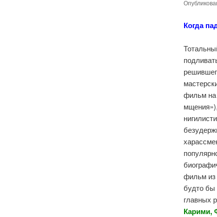
Опубликов
Когда па
Тотальны
подливать
решившег
мастерски
фильм на 
мщения»)
нигилисти
безудерж
харассмен
популярно
биографи
фильм из 
будто бы
главных 
Карими, 