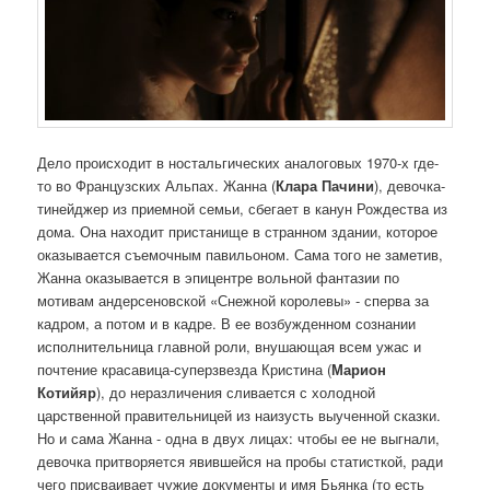
Дело происходит в ностальгических аналоговых 1970-х где-
то во Французских Альпах. Жанна (
Клара Пачини
), девочка-
тинейджер из приемной семьи, сбегает в канун Рождества из
дома. Она находит пристанище в странном здании, которое
оказывается съемочным павильоном. Сама того не заметив,
Жанна оказывается в эпицентре вольной фантазии по
мотивам андерсеновской «Снежной королевы» - сперва за
кадром, а потом и в кадре. В ее возбужденном сознании
исполнительница главной роли, внушающая всем ужас и
почтение красавица-суперзвезда Кристина (
Марион
Котийяр
), до неразличения сливается с холодной
царственной правительницей из наизусть выученной сказки.
Но и сама Жанна - одна в двух лицах: чтобы ее не выгнали,
девочка притворяется явившейся на пробы статисткой, ради
чего присваивает чужие документы и имя Бьянка (то есть