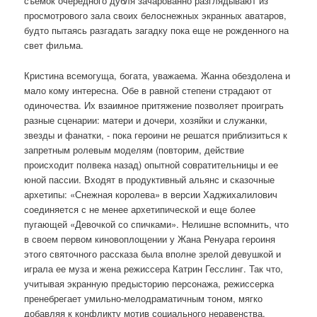
съемок очередного дубля зачарованно разглядывают из
просмотрового зала своих белоснежных экранных аватаров,
будто пытаясь разгадать загадку пока еще не рожденного на
свет фильма.
Кристина всемогуща, богата, уважаема. Жанна обездолена и
мало кому интересна. Обе в равной степени страдают от
одиночества. Их взаимное притяжение позволяет проиграть
разные сценарии: матери и дочери, хозяйки и служанки,
звезды и фанатки, - пока героини не решатся приблизиться к
запретным ролевым моделям (повторим, действие
происходит полвека назад) опытной совратительницы и ее
юной пассии. Входят в продуктивный альянс и сказочные
архетипы: «Снежная королева» в версии Хаджихалилович
соединяется с не менее архетипической и еще более
пугающей «Девочкой со спичками». Нелишне вспомнить, что
в своем первом киновоплощении у Жана Ренуара героиня
этого святочного рассказа была вполне зрелой девушкой и
играла ее муза и жена режиссера Катрин Гесслинг. Так что,
учитывая экранную предысторию персонажа, режиссерка
пренебрегает умильно-мелодраматичным тоном, мягко
добавляя к конфликту мотив социального неравенства.