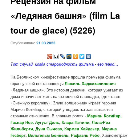
Рецензия на фильм
содержимому
«Ледяная башня» (film La
tour de glace) (5226)
Опубликовано
21.03.2025
Тот случай, когда старомодность фильма - его плюс…
На Берлинском кинофестивале прошла премьера фильма
французской постановщицы
Люсиль Хаджихалилович
«Ледяная башня». Это история девочки, которая убегает из
дома и начинает жить на съемочной площадке, где ставят
«Снежную королеву». Злую волшебницу играет героиня
Марион Котийяр, с которой у подростка завязываются
странные отношения. В главных ролях -
Марион Котийяр,
Гаспар Ноэ, Аугуст Диль, Клара Пачини, Лила-Роз
Жильберти, Дуня Сычева, Кармен Хайдекер, Марина
Гесберт, Вильгельм Боннель, Рафаэль Ребо
. Хронометраж