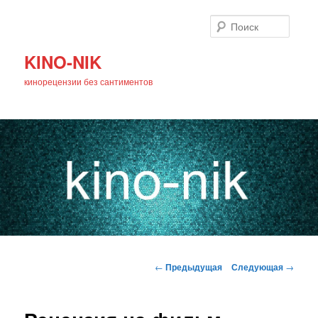
Поиск
KINO-NIK
кинорецензии без сантиментов
Главное
Перейти
меню
Навигация
←
Предыдущая
Следующая
→
по
к
записям
основному