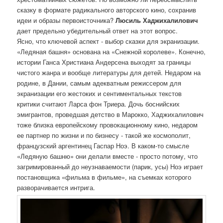
сказку в формате радикального авторского кино, сохранив
идеи и образы первоисточника?
Люсиль Хаджихалилович
дает предельно убедительный ответ на этот вопрос.
Ясно, что ключевой аспект - выбор сказки для экранизации.
«Ледяная башня» основана на «Снежной королеве». Конечно,
истории Ганса Христиана Андерсена выходят за границы
чистого жанра и вообще литературы для детей. Недаром на
родине, в Дании, самым адекватным режиссером для
экранизации его жестоких и сентиментальных текстов
критики считают Ларса фон Триера. Дочь боснийских
эмигрантов, проведшая детство в Марокко, Хаджихалилович
тоже близка европейскому провокационному кино, недаром
ее партнер по жизни и по бизнесу - такой же космополит,
французский аргентинец Гаспар Ноэ. В каком-то смысле
«Ледяную башню» они делали вместе - просто потому, что
загримированный до неузнаваемости (парик, усы) Ноэ играет
постановщика «фильма в фильме», на съемках которого
разворачивается интрига.