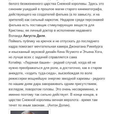
белого безжизненного царства Снежной королевы. Здесь это
синоним ушедшей в прошлое магии старого кинематографа,
действующего на создателей фильма (а по замыслу, и на
зрителей) как сильный наркотик. Недаром среди персонажей
фильма есть поставщик стимулирующих веществ для
Кристины, ее личный доктор в исполнении недавнего
Воланда
Августа Диля
.
Поймать публику на крючок и не отпускать до последнего
кадра помогают мечтательная камера Джонатана Рикебурга
и изысканный звуковой дизайн Кена Ясумото и Этьена Хога,
но лучше всех с задачей справляется сама
Котийяр. «Ледяная башня» - редкий случай, когда ей не
нужно преображаться для роли, а достаточно, как в старом
анекдоте, «ходить туда-сюда», высвобождая по воле
режиссерки мощнейшую энергию звездной харизмы - редкого
по нашим дням дара завораживать одним присутствием,
взглядом, поворотом головы. Это очень несовременно, и
именно поэтому так сильно действует. В конце концов, в
царстве Снежной королевы вечная мерзлота - время там
течет по иным законам…(Антон Долин).