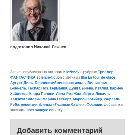
подготовил Николай Лежнев
Запись опубликована автором
n.lezhnev
в рубрике
Триллер
,
ФАНТАСТИКА science-fiction
с метками
film La tour de glace
,
Аугуст Диль
,
Берлинский кинофестиваль
,
Вильгельм
Боннель
,
Гаспар Ноэ
,
Германия
,
Дуня Сычева
,
Италия
,
Кармен
Хайдекер
,
Клара Пачини
,
Лила-Роз Жильберти
,
Люсиль
Хадзихалилович
,
Марина Гесберт
,
Марион Котийяр
,
Рафаэль
Ребо
,
рецензия
,
фильм «Ледяная башня»
,
Франция
. Добавьте в
закладки
постоянную ссылку
.
Добавить комментарий