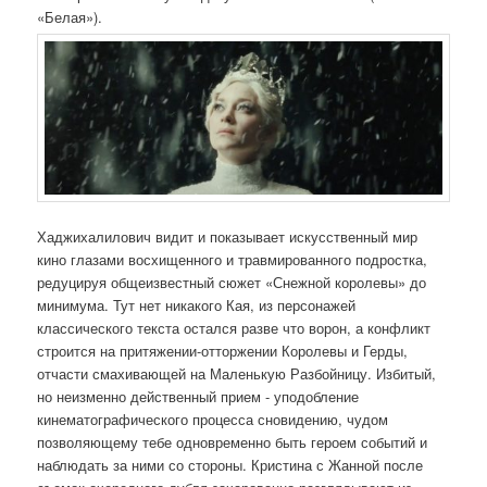
«Белая»).
Хаджихалилович видит и показывает искусственный мир
кино глазами восхищенного и травмированного подростка,
редуцируя общеизвестный сюжет «Снежной королевы» до
минимума. Тут нет никакого Кая, из персонажей
классического текста остался разве что ворон, а конфликт
строится на притяжении-отторжении Королевы и Герды,
отчасти смахивающей на Маленькую Разбойницу. Избитый,
но неизменно действенный прием - уподобление
кинематографического процесса сновидению, чудом
позволяющему тебе одновременно быть героем событий и
наблюдать за ними со стороны. Кристина с Жанной после