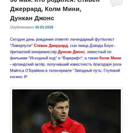
Джеррард, Колм Мини,
содержимому
содержимому
Дункан Джонс
Опубликовано
30.05.2026
Сегодня день рождения отметят легендарный футболист
"Ливерпуля"
Стивен Джеррард
; сын певца Дэвида Боуи -
британский кинорежиссёр
Дункан Джонс
, известный по
фильмам "Исходный код" и "Варкрафт"; а также
Колм Мини
-
ирландский актёр, получивший известность благодаря роли
Майлса О’Брайена в телесериале "Звёздный путь: Глубокий
космос 9"