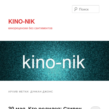
Поиск
KINO-NIK
кинорецензии без сантиментов
Главное
Перейти
Перейти
меню
АРХИВ МЕТКИ:
ДУНКАН ДЖОНС
к
к
основному
дополнительному
30 мая. Кто родился: Стивен