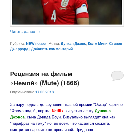
Читать далее
→
Рубрика:
NEW новое
|
Метки:
Дункан Джонс
,
Колм Мини
,
Стивен
Джеррард
|
Добавить комментарий
Рецензия на фильм
«Немой» (Mute) (1866)
Опубликовано
17.03.2018
За пару недель до вручения главной премии "Оскар" картине
"Форма воды", портал
Netflix
выпустил ленту
Дункана
Джонса
, сына Дэвида Боуи. Визуально выглядит она как
"парафраз на тему" но, во всем, что касается сюжета,
смотрится нарочито неторопливой. Придавая