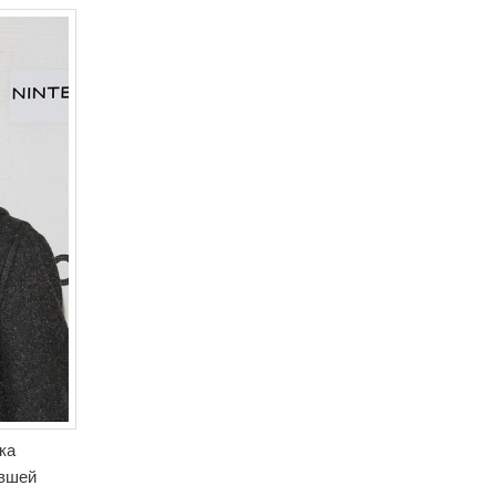
ка
ывшей