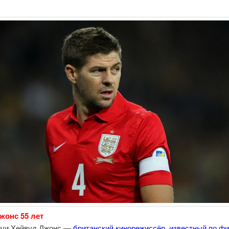
жонс 55 лет
оуи Хейвуд Джонс —
британский кинорежиссёр, известный по ф