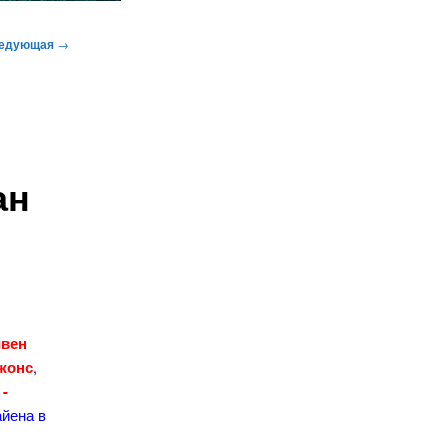
едующая
→
ан
вен
жонс
,
 -
айена в