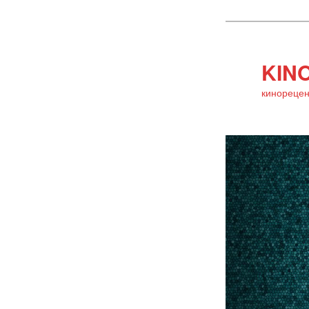
KINO
кинорецен