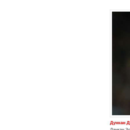
Дункан Д
Данкан З