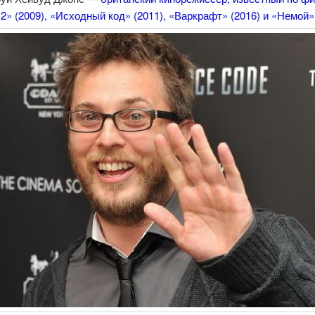
2» (2009), «Исходный код» (2011), «Варкрафт» (2016) и «Немой» 