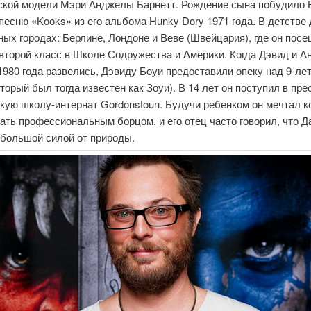
ской модели Мэри Анджелы Барнетт. Рождение сына побудило 
песню «Kooks» из его альбома Hunky Dory 1971 года. В детстве
ных городах: Берлине, Лондоне и Веве (Швейцария), где он пос
второй класс в Школе Содружества и Америки. Когда Дэвид и А
980 года развелись, Дэвиду Боуи предоставили опеку над 9-ле
торый был тогда известен как Зоуи). В 14 лет он поступил в пр
ую школу-интернат Gordonstoun. Будучи ребенком он мечтал к
ать профессиональным борцом, и его отец часто говорил, что Д
 большой силой от природы.