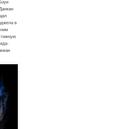
Боуи
 Данкан
ещал
нджела в
тним
естижную
огда-
анкан