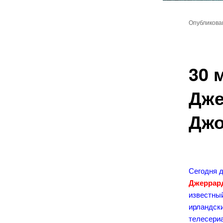
Главное
Перейт
меню
Опубликов
к
основн
30 
содер
Дже
Дж
Сегодня 
Джеррар
известный
ирландски
телесериа