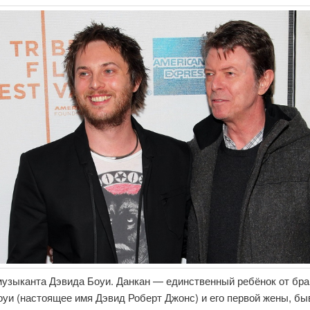
музыканта Дэвида Боуи. Данкан — единственный ребёнок от бра
оуи (настоящее имя Дэвид Роберт Джонс) и его первой жены, б