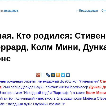
и
Навигация
←
Предыдущая
Сл
ано
30.05.2026
по
записям
ому
мая. Кто родился: Стивен
жимому
ррард, Колм Мини, Дунк
онс
день рождения отметят легендарный футболист "Ливерпуля"
Сти
д
; сын певца Дэвида Боуи - британский кинорежиссёр
Дункан Д
 по фильмам "Исходный код" и "Варкрафт"; а также
Колм Мини
й актёр, получивший известность благодаря роли Майлса О’Бр
ле "Звёздный путь: Глубокий космос 9"