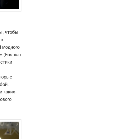
ы, чтобы
 в
й модного
» (Fashion
истики
оторые
бой.
и каких-
ового