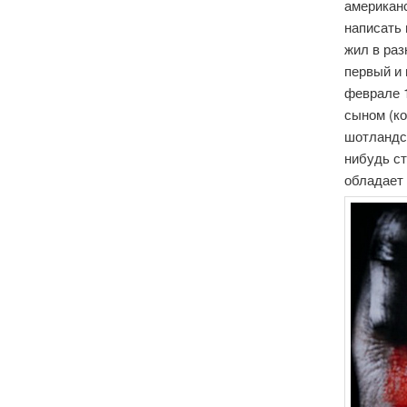
американ
написать 
жил в раз
первый и 
феврале 1
сыном (ко
шотландск
нибудь ст
обладает