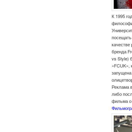
К 1995 го
философи
Университ
посещать
качестве 
бренда Fr
vs Style)
«FCUK», 
запущена 
олицетво
Реклама в
либо посл
фильма о
Фильмог