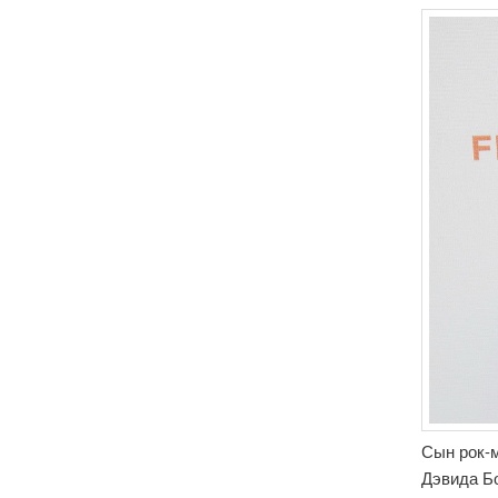
Сын рок-
Дэвида Б