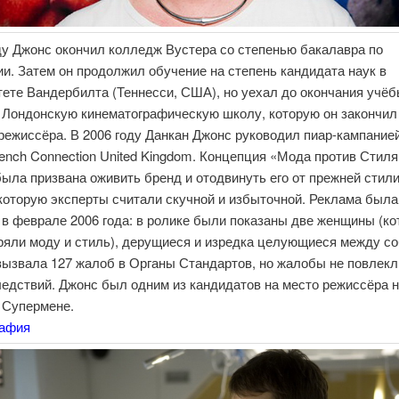
ду Джонс окончил колледж Вустера со степенью бакалавра по
и. Затем он продолжил обучение на степень кандидата наук в
ете Вандербилта (Теннесси, США), но уехал до окончания учёб
 Лондонскую кинематографическую школу, которую он закончил
режиссёра. В 2006 году Данкан Джонс руководил пиар-кампание
ench Connection United Kingdom. Концепция «Мода против Стиля
 была призвана оживить бренд и отодвинуть его от прежней стил
которую эксперты считали скучной и избыточной. Реклама была
в феврале 2006 года: в ролике были показаны две женщины (к
ряли моду и стиль), дерущиеся и изредка целующиеся между со
ызвала 127 жалоб в Органы Стандартов, но жалобы не повлекл
едствий. Джонс был одним из кандидатов на место режиссёра н
 Супермене.
рафия