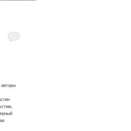
е авторы
стин
устим,
ерный
ная