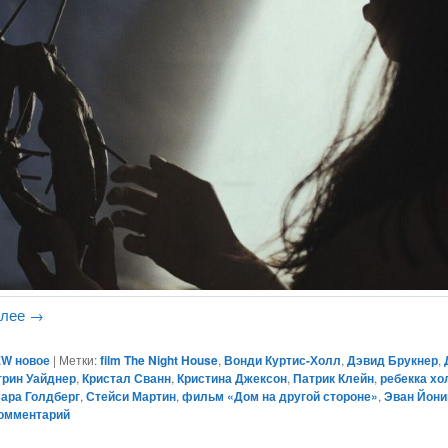
алее
→
W новое
|
Метки:
film The Night House
,
Вонди Куртис-Холл
,
Дэвид Брукнер
,
трин Уайднер
,
Кристал Сванн
,
Кристина Джексон
,
Патрик Клейн
,
ребекка хо
ара Голдберг
,
Стейси Мартин
,
фильм «Дом на другой стороне»
,
Эван Йони
комментарий