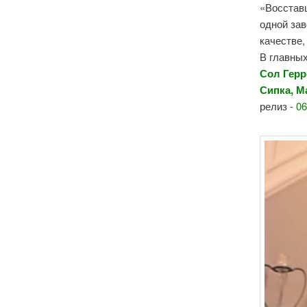
«
Восстав
одной зав
качестве,
В главны
Сол Герр
Сипка,
М
релиз -
06