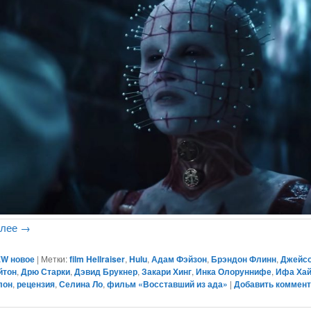
алее
→
W новое
|
Метки:
film Hellraiser
,
Hulu
,
Адам Фэйзон
,
Брэндон Флинн
,
Джейсо
йтон
,
Дрю Старки
,
Дэвид Брукнер
,
Закари Хинг
,
Инка Олоруннифе
,
Ифа Ха
лон
,
рецензия
,
Селина Ло
,
фильм «Восставший из ада»
|
Добавить коммен