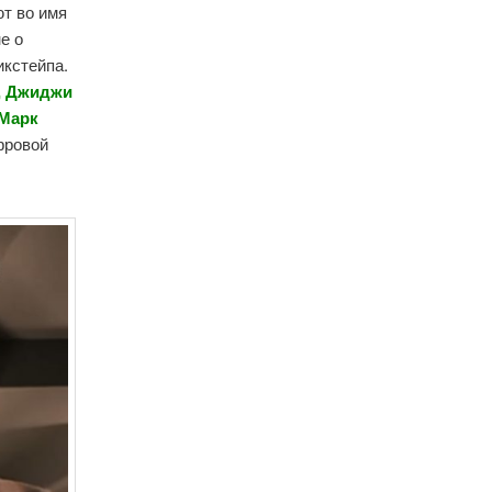
ют во имя
е о
икстейпа.
,
Джиджи
 Марк
фровой