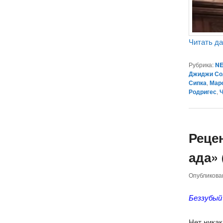
Читать д
Рубрика:
NE
Джиджи Со
Сипка
,
Мар
Родригес
,
Реце
ада» 
Опубликов
Беззубый
Нет ника