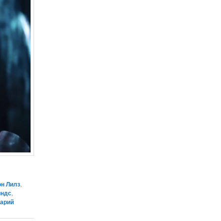
н Лилз
,
йндс
,
тарий