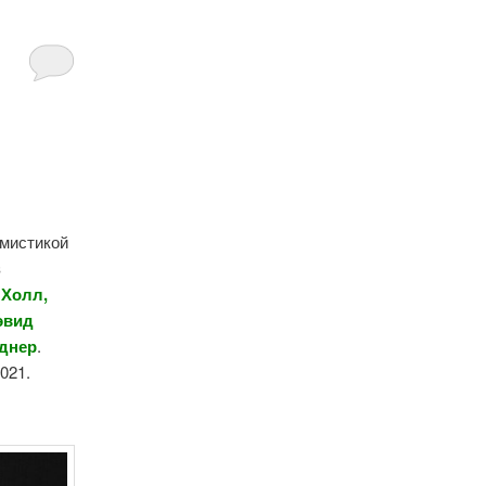
 мистикой
з
 Холл,
эвид
йднер
.
2021.