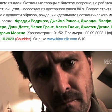
шего из ада
». Остальные творцы с багажом попроще, но работа
етной цели - воссоздания кустарного хаоса 80-х. Вопрос стоит н
 а о кучности образов, рождении идеального ностальгического м
х ролях
-
Фредди Родригес
,
Джеймс Рэнсон
,
Джордан Бэлфи
еро
,
Дэни Детте
,
Челси Грант
,
Алекс Галик
,
Джастен Джонс
,
арсио
Морено
. Хронометраж - 01:52. Премьера -
22.09.2023
. Ци
.10.2023
(
Shudder
). Оценка
www.kino-nik.com
6/10