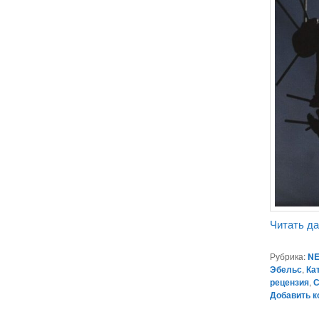
Читать д
Рубрика:
NE
Эбельс
,
Ка
рецензия
,
С
Добавить 