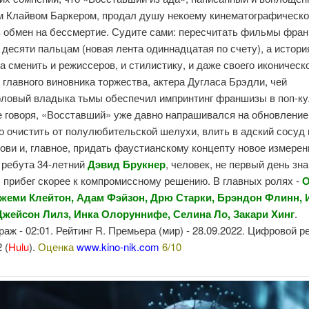
м Клайвом Баркером, продал душу некоему кинематографическ
в обмен на бессмертие. Судите сами: пересчитать фильмы фра
 десяти пальцам (новая лента одиннадцатая по счету), а истори
а сменить и режиссеров, и стилистику, и даже своего иконическ
 главного виновника торжества, актера Дугласа Брэдли, чей
оловый владыка тьмы обеспечил импринтинг франшизы в поп-ку
е говоря, «Восставший» уже давно напрашивался на обновление
о очистить от полулюбительской шелухи, влить в адский сосуд
ови и, главное, придать фаустианскому концепту новое измерен
 ребута 34-летний
Дэвид Брукнер
, человек, не первый день зн
 прибег скорее к компромиссному решению. В главных ролях -
О
жеми Клейтон, Адам Фэйзон, Дрю Старки, Брэндон Флинн,
Джейсон Лилз, Инка Олоруннифе, Селина Ло, Закари Хинг
.
аж - 02:01. Рейтинг R. Премьера (мир) - 28.09.2022. Цифровой ре
 (
Hulu
).
Оценка
www.kino-nik.com
6/10