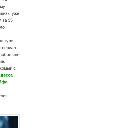
ому
ншизы уже
я за 35
ого
льтуре.
: сериал
 побольше
ие.
акомый с
десса
 Ифа
лиз -