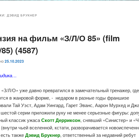
и
и
КИ:
ДЭВИД БРУКНЕР
зия на фильм «З/Л/О 85» (film
ому
ительному
/85) (4587)
жимому
жимому
ано
25.10.2023
видика…
 «
З/Л/О
» уже давно превратился в замечательный тренажер, гд
ются в жанровой форме, - недаром в разные годы франшизе
овали
Тай Уэст
,
Адам Уингард
,
Гарет Эванс
,
Аарон Мурхед
и
Джа
К шестой серии приложили руку не менее серьезные фигуры: доп
ный классик ужаса
Скотт
Дерриксон
, снявший «
Синистер
» и «
Ч
 (внутри чьей вселенной, кстати, разворачивается новоиспечен
 есть также
Дэвид Брукнер
, ответственный за недавний ребут