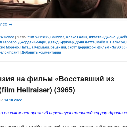
алее
→
W новое
|
Метки:
film V/H/S/85
,
Shudder
,
Алекс Галик
,
Джастен Джонс
,
Джей
л Герреро
,
Джордан Бэлфи
,
Дэвид Брукнер
,
Дэни Детте
,
Майк П. Нельсон
,
сио Морено
,
Наташа Кермани
,
рецензия
,
скотт дерриксон
,
фильм «З/Л/О 85
Челси Грант
|
Добавить комментарий
нзия на фильм «Восставший из
(film Hellraiser) (3965)
ано
14.10.2022
 и слишком осторожный перезапуск именитой хоррор-франш
ких сомнений, что «Восставший из ада», написанный и воплоще