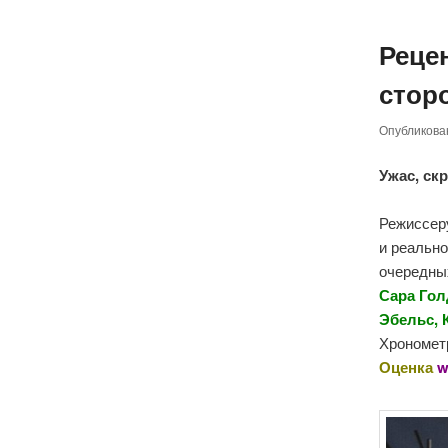
Реце
сторо
Опубликов
Ужас, ск
Режиссе
и реально
очередных
Сара Гол
Эбельс, 
Хронометр
Оценка
w