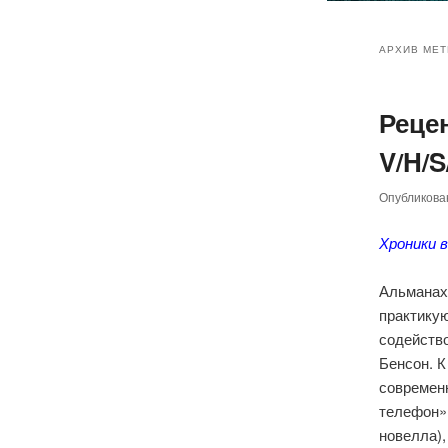
Главное
Перейт
Перейт
меню
АРХИВ МЕТ
к
к
Рецен
основн
дополн
V/H/S
содер
содер
Опубликов
Хроники 
Альманах
практику
содейств
Бенсон
. 
современ
телефон
»
новелла),