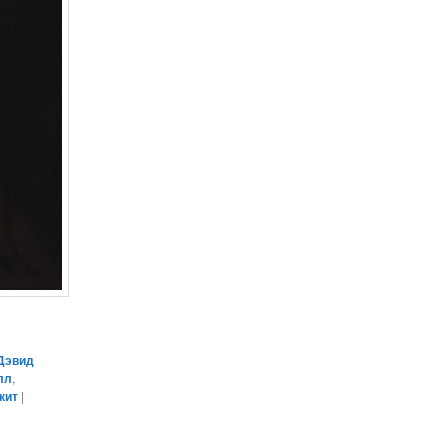
Дэвид
лл
,
кит
|