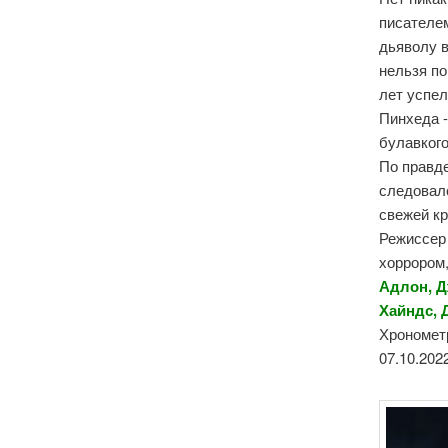
писателе
дьяволу 
нельзя по
лет успел
Пинхеда -
булавког
По правд
следовал
свежей кр
Режиссер
хоррором,
Адлон, Д
Хайндс, 
Хронометр
07.10.2022