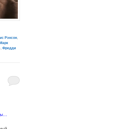
мс Рэнсон
,
Марк
»
,
Фредди
изы…
нный