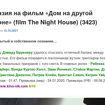
нзия на фильм «Дом на другой
не» (film The Night House) (3423)
ано
15.10.2021
рытый в собственном сознании…
ру
Дэвиду Брукнеру
удалось отыскать отличный баланс между
стью. Его фильм понравится поклонникам жутких триллеров бе
 банальных призраков с того света. В главных ролях -
Ребекка
дберг, Вонди Куртис-Холл,
Эван Йоникит, Стэйси Мартин, Д
Кристина Джексон, Патрик Клейн, Кристал Сванн, Катрин Уа
аж - 01:47. Премьера (мир) - 24 01.2020. Премьера (РФ) - 09.09.
ww.kino-nik.com
6/10