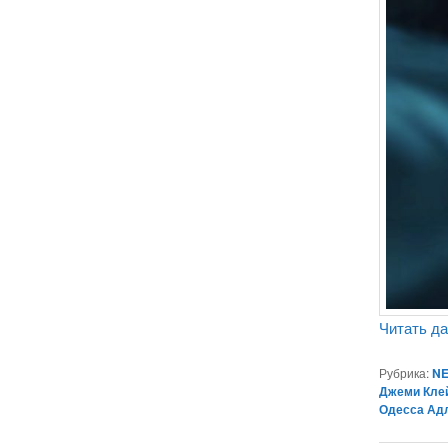
Читать д
Рубрика:
NE
Джеми Кле
Одесса Ад