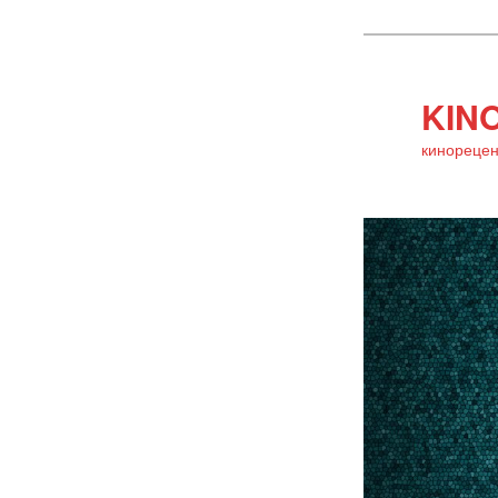
KINO
кинорецен