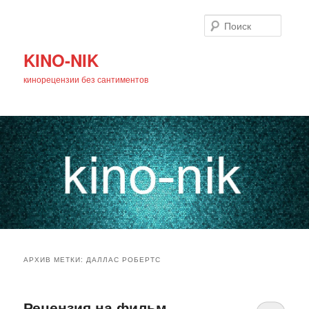
Поиск
KINO-NIK
кинорецензии без сантиментов
Главное
Перейти
Перейти
меню
АРХИВ МЕТКИ:
ДАЛЛАС РОБЕРТС
к
к
основному
дополнительному
Рецензия на фильм