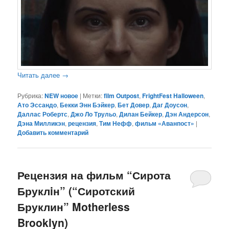
Читать далее
→
Рубрика:
NEW новое
|
Метки:
film Outpost
,
FrightFest Halloween
,
Ато Эссандо
,
Бекки Энн Бэйкер
,
Бет Довер
,
Даг Доусон
,
Даллас Робертс
,
Джо Ло Трульо
,
Дилан Бейкер
,
Дэн Андерсон
,
Дэна Милликэн
,
рецензия
,
Тим Нефф
,
фильм «Аванпост»
|
Добавить комментарий
Рецензия на фильм “Сирота
Бруклiн” (“Сиротский
Бруклин” Motherless
Brooklyn)