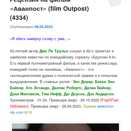
«Аванпост» (film Outpost)
содержимому
содержимому
(4334)
Опубликовано
08.05.2023
«Я здесь наверху схожу с ума…»
52-летний актер
Джо Ло Трульо
сыграл в 92-х проектах и
наиболее известен по комедийному сериалу «Бруклин 9-9».
Его первый полнометражный фильм, в качестве режиссера,
комедией точно не назовёшь. «Аванпост» - это
галлюциногенная драма о психической травме и о попытках
выздоровления. В главных ролях -
Бет Довер, Бекки Энн
Бэйкер, Ато Эссандо, Даллас Робертс, Дилан Бейкер,
Дэна Милликэн, Тим Нефф, Даг Доусон, Дэн Андерсон
.
Хронометраж - 01:24. Премьера (мир) - 29.10.2022 (
FrightFest
Halloween
). Премьера (мир) - 29.04.2023.
Оценка
www.kino-
nik.com
6/10