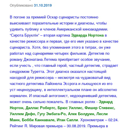
Опубликовано
31.10.2019
В погоне за премией Оскар сценаристы постоянно
выискивают поразительные истории и диагнозы, чтобы
удивить публику и членов Американской киноакадемии.
“Сирота Бруклiн” – вторая картина
Эдварда Нортона
в
качестве режиссера и первая, где его имя указано в качестве
сценариста. Хотя, без упоминания этого в титрах, он уже
работал над сценариями четырех фильмов. Детектив по
роману Джонатана Летема приобретает особое звучание,
если учесть , что главный герой, частный детектив, страдает
синдромом Туретта. Этот диагноз оказался настоящей
находкой для режиссера – несмотря на чудаковатый вид
частного детектива Лайонела Эссрога и льющуюся из его
уст нецензурщину, в интеллектуальном плане он абсолютно
нормален. И опасный антогонист, недооценивший детектива,
может очень сильно пожалеть. В главных ролях -
Эдвард
Нортон, Даллас Робертс, Брюс Уиллис, Фишер Стивенс,
Уиллем Дефо, Гугу Эмбата-Ро, Алек Болдуин, Лесли
Манн, Бобби Каннавале, Итан Сапли
. Хронометраж – 02:24.
Рейтинг R. Мировая премьера – 30.08.2019. Премьера в