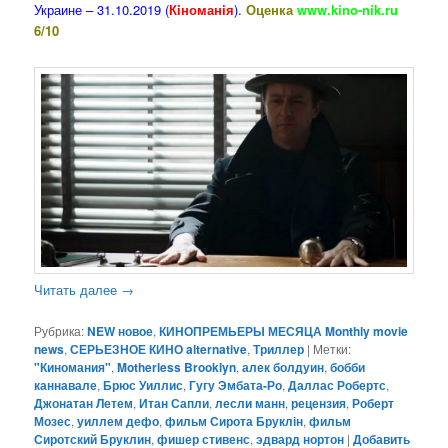
Украине – 31.10.2019 (
Кiноманiя
).
Оценка
www.kino-nik.ru
6/10
Читать далее
→
Рубрика:
NEW новое
,
КИНОПРЕМЬЕРЫ МЕСЯЦА Monthly movie
news
,
СЕРЬЕЗНОЕ КИНО alternative
,
Триллер
|
Метки:
"Киномания"
,
Motherless Brooklyn
,
алек болдуин
,
бобби
каннавале
,
Брюс Уиллис
,
Гугу Эмбата-Ро
,
Даллас Робертс
,
Джонатан Летем
,
Итан Сапли
,
лесли манн
,
рецензия
,
Роберт
Мозес
,
уиллем дефо
,
фильм Сирота Бруклін
,
фильм
Сиротский Бруклин
,
фишер стивенс
,
эдвард нортон
|
Добавить