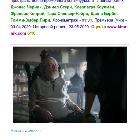
пространственно-временного континуума. В главных ролях -
Джонас Черник, Дэниел Стерн, Клеопатра Коулмэн,
Фрэнсис Конрой, Тара Спенсер-Нэйрн, Даина Барбо,
Томми-Эмбер Пири
. Хронометраж - 01:34. Премьера (мир) -
03.04.2020. Цифровой релиз - 23.05.2020.
Оценка
www.kino-
nik.com
6/10
Читать далее
→