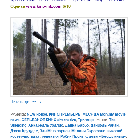
Оценка
www.kino-nik.com
6/10
Читать далее
→
Рубрика:
NEW новое
,
КИНОПРЕМЬЕРЫ МЕСЯЦА Monthly movie
news
,
СЕРЬЕЗНОЕ КИНО alternative
,
Триллер
|
Метки:
The
Silencing
,
Аннабелль Уоллис
,
Даина Барбо
,
Даниэль Райан
,
Джош Круддас
,
Зан Маккларнон
,
Мелани Скрофано
,
николай
костер-вальдау
,
рецензия
,
Робин Пронт
,
фильм «Бесшумный»
,