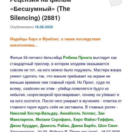
«Бесшумный» (The
содержимому
содержимому
Silencing) (2881)
Опубликовано
16.08.2020
Индейцы Карл и Мунблат, а также последствия
алкоголизма...
Фильм 34-летнего бельгийца
Робина Пронта
выглядит как
стандартный триллер, в котором злодеем оказывается
совсем не тот, на кого можно было подумать. Мастера жанра
умеют сделать так, что маньяк пребывает на экране не
меньше времени чем главный герой. Но Пронт, судя по
всему, озабочен не этим - убийца появляется будто из
небытия, скороговоркой проговаривает, почему он убивает и
на кого охотится. После чего умирает в мучениях - ответка от
главного героя ждать себя не заставила. В главных ролях -
Николай Костер-Вальдау, Аннабелль Уоллис, Зан
Маккларнон, Мелани Скрофано, Хиро Файнс-Тиффин,
Джош Круддас, Даниэль Райан, Даина Барбо, Шон Смит
.
Хронометраж - 01:33. Рейтинг R. Премьера (мир) - 18.07.2020.