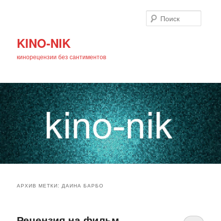
Поиск
KINO-NIK
кинорецензии без сантиментов
Главное
Перейти
Перейти
меню
АРХИВ МЕТКИ:
ДАИНА БАРБО
к
к
основному
дополнительному
Рецензия на фильм