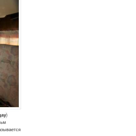
дау
)
льм
казывается