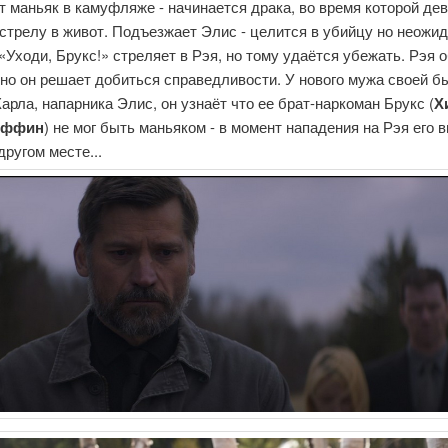
 маньяк в камуфляже - начинается драка, во время которой де
стрелу в живот. Подъезжает Элис - целится в убийцу но неожи
«Уходи, Брукс!» стреляет в Рэя, но тому удаётся убежать. Рэя
 но он решает добиться справедливости. У нового мужа своей б
арла, напарника Элис, он узнаёт что ее брат-наркоман Брукс (
Х
иффин
) не мог быть маньяком - в момент нападения на Рэя его 
другом месте...