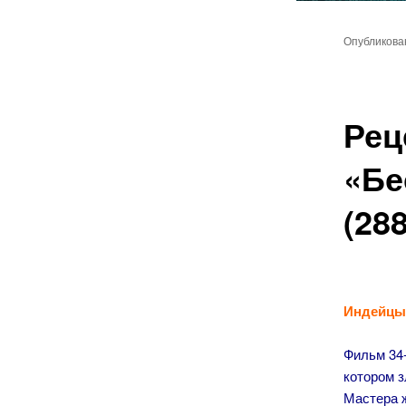
Главное
Перейт
меню
Опубликов
к
основн
Рец
содер
«Бе
(28
Индейцы 
Фильм 34
котором з
Мастера ж