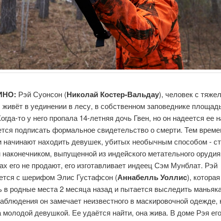
ИНО:
Рэй Суонсон (
Николай Костер-Вальдау
), человек с тяж
 живёт в уединении в лесу, в собственном заповеднике площад
Когда-то у него пропала 14-летняя дочь Гвен, но он надеется ее н
ется подписать формальное свидетельство о смерти. Тем време
и начинают находить девушек, убитых необычным способом - ст
 наконечником, выпущенной из индейского метательного орудия
ах его не продают, его изготавливает индеец Сэм Мунблат. Рэй
ется с шерифом Элис Густафсон (
Аннабелль Уоллис
), которая
 в родные места 2 месяца назад и пытается выследить маньяка
аблюдения он замечает неизвестного в маскировочной одежде,
а молодой девушкой. Ее удаётся найти, она жива. В доме Рэя ег