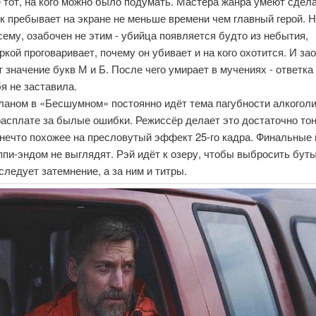
 тот, на кого можно было подумать. Мастера жанра умеют сдела
к пребывает на экране не меньше времени чем главный герой. Н
сему, озабочен не этим - убийца появляется будто из небытия,
ркой проговаривает, почему он убивает и на кого охотится. И за
 значение букв М и Б. После чего умирает в мучениях - ответка
я не заставила.
ланом в «Бесшумном» постоянно идёт тема пагубности алкоголи
асплате за былые ошибки. Режиссёр делает это достаточно тон
нечто похожее на пресловутый эффект 25-го кадра. Финальные 
ппи-эндом не выглядят. Рэй идёт к озеру, чтобы выбросить бут
 следует затемнение, а за ним и титры.