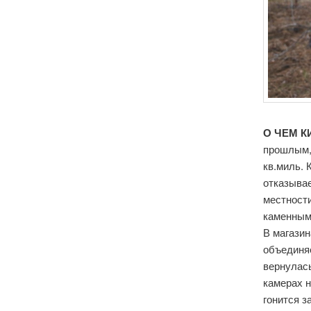
О ЧЕМ К
прошлым,
кв.миль. 
отказыва
местност
каменным
В магазин
объединя
вернулась
камерах н
гонится з