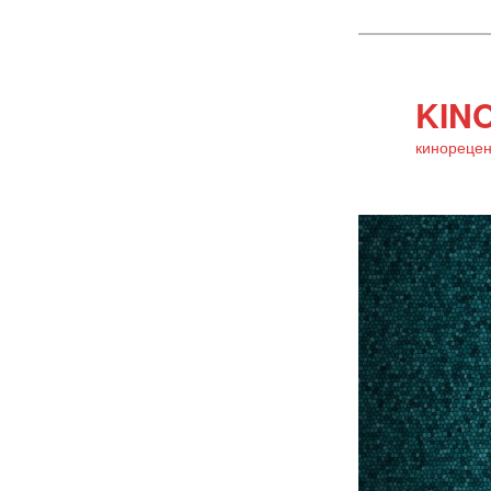
KINO
кинорецен