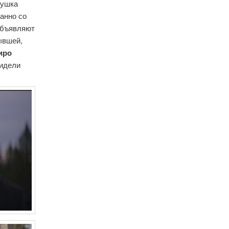
вушка
данно со
 объявляют
ывшей,
иро
видели