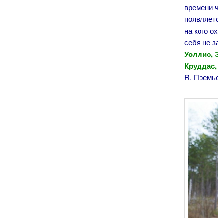
времени ч
появляетс
на кого о
себя не з
Уоллис, 
Круддас,
R. Премье