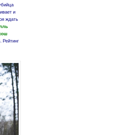
 убийца
ивает и
роя ждать
елль
Джош
. Рейтинг