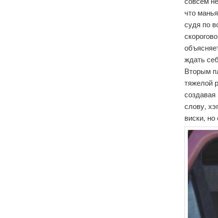
совсем не
что манья
судя по в
скорогово
объясняет
ждать себ
Вторым п
тяжелой р
создавая 
слову, хэ
виски, но