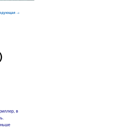
едующая
→
)
риллер, в
ь.
еньше