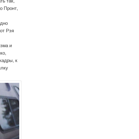
ть так,
о Пронт,
одно
 от Рэя
зма и
ко,
кадры, к
ылку