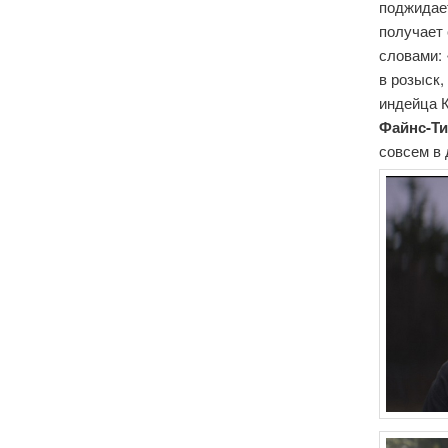
поджидает
получает 
словами: 
в розыск,
индейца К
Файнс-Т
совсем в 