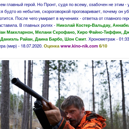
ем главный герой. Но Пронт, судя по всему, озабочен не этим -
я будто из небытия, скороговоркой проговаривает, почему он уб
хотится. После чего умирает в мучениях - ответка от главного ге
аставила. В главных ролях -
Николай Костер-Вальдау, Аннаб
Зан Маккларнон, Мелани Скрофано, Хиро Файнс-Тиффин, 
 Даниэль Райан, Даина Барбо, Шон Смит
. Хронометраж - 01:33
ра (мир) - 18.07.2020.
Оценка
www.kino-nik.com
6/10