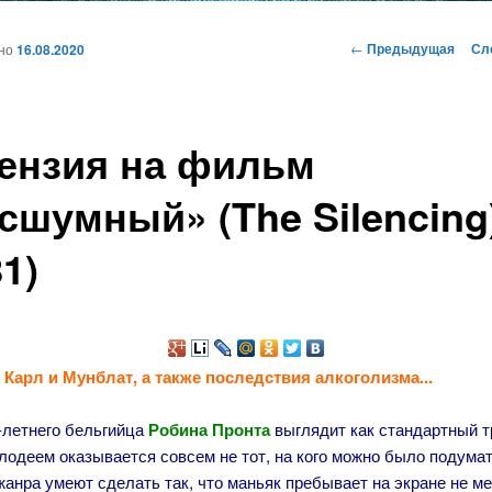
и
Навигация
←
Предыдущая
Сл
ано
16.08.2020
по
записям
ому
ензия на фильм
жимому
сшумный» (The Silencing
81)
Карл и Мунблат, а также последствия алкоголизма...
-летнего бельгийца
Робина Пронта
выглядит как стандартный т
лодеем оказывается совсем не тот, на кого можно было подумат
анра умеют сделать так, что маньяк пребывает на экране не м