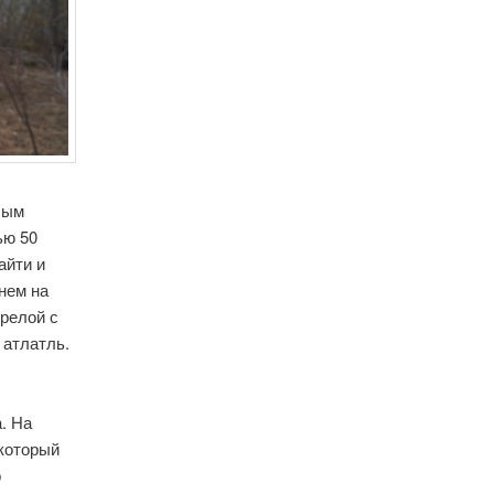
елым
ью 50
айти и
нем на
релой с
 атлатль.
. На
 который
о