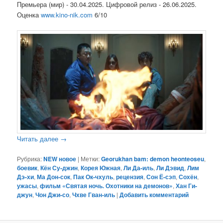
Премьера (мир) - 30.04.2025. Цифровой релиз - 26.06.2025.
Оценка
www.kino-nik.com
6/10
Читать далее
→
Рубрика:
NEW новое
|
Метки:
Georukhan bam: demon heonteoseu
,
боевик
,
Кён Су-джин
,
Корея Южная
,
Ли Да-иль
,
Ли Дэвид
,
Лим
Дэ-хи
,
Ма Дон-сок
,
Пак Ок-чхуль
,
рецензия
,
Сон Ё-сэп
,
Сохён
,
ужасы
,
фильм «Святая ночь. Охотники на демонов»
,
Хан Ги-
джун
,
Чон Джи-со
,
Чхве Гван-иль
|
Добавить комментарий