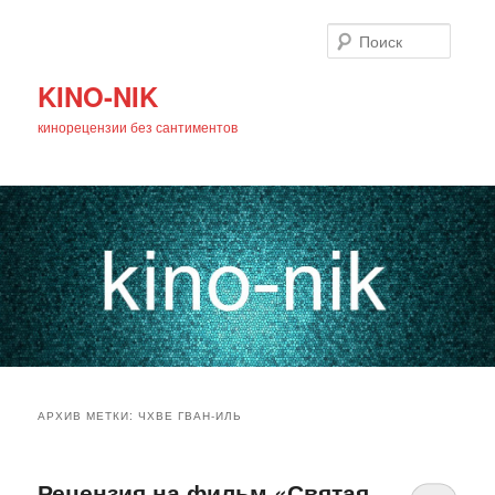
Поиск
KINO-NIK
кинорецензии без сантиментов
Главное
Перейти
Перейти
меню
АРХИВ МЕТКИ:
ЧХВЕ ГВАН-ИЛЬ
к
к
основному
дополнительному
Рецензия на фильм «Святая