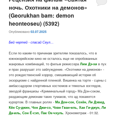
ночь. Охотники на демонов»
содержимому
содержимому
(Georukhan bam: demon
heonteoseu) (5392)
Опубликовано
02.07.2025
Бей чертей - спасай Сеул…
Если по каким-то причинам зрителям показалось, что в
южнокорейском кино не осталось еще не опробованных
жанровых комбинаций, то фильм режиссера
Лим Дэ-хи
в пух
и прах разрушат это заблуждение. «Охотники на демонов» -
это рождественский хоррор, смешивающий истории об
экзорцизме с найденной пленкой. Вишенка на торте - сцены с
амбассадором спортивных костюмов и тяжелых взглядов,
звездой франшизы «Криминальный город» Ма Дон‑соком,
раздающим демонам таких тумаков, что ад покажется
курортом. В главных ролях -
Ма Дон-сок, Сохён, Ли Дэвид,
Кён Су-джин, Чон Джи-со, Чхве Гван-иль, Хан Ги-джун, Ли
Да-иль, Сон Ё-сэп, Пак Ок-чхуль
. Хронометраж - 01:32.