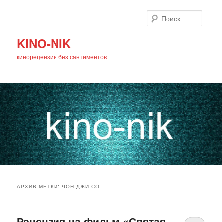
Поиск
KINO-NIK
кинорецензии без сантиментов
Главное
Перейти
Перейти
меню
АРХИВ МЕТКИ:
ЧОН ДЖИ-СО
к
к
основному
дополнительному
Рецензия на фильм «Святая