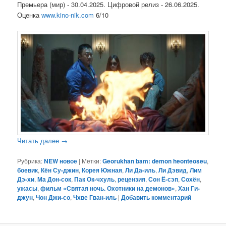
Премьера (мир) - 30.04.2025. Цифровой релиз - 26.06.2025.
Оценка
www.kino-nik.com
6/10
Читать далее
→
Рубрика:
NEW новое
|
Метки:
Georukhan bam: demon heonteoseu
,
боевик
,
Кён Су-джин
,
Корея Южная
,
Ли Да-иль
,
Ли Дэвид
,
Лим
Дэ-хи
,
Ма Дон-сок
,
Пак Ок-чхуль
,
рецензия
,
Сон Ё-сэп
,
Сохён
,
ужасы
,
фильм «Святая ночь. Охотники на демонов»
,
Хан Ги-
джун
,
Чон Джи-со
,
Чхве Гван-иль
|
Добавить комментарий