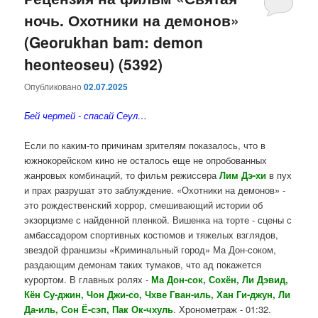
ночь. Охотники на демонов»
содержимому
содержимому
(Georukhan bam: demon
heonteoseu) (5392)
Опубликовано
02.07.2025
Бей чертей - спасай Сеул…
Если по каким-то причинам зрителям показалось, что в
южнокорейском кино не осталось еще не опробованных
жанровых комбинаций, то фильм режиссера
Лим Дэ-хи
в пух
и прах разрушат это заблуждение. «Охотники на демонов» -
это рождественский хоррор, смешивающий истории об
экзорцизме с найденной пленкой. Вишенка на торте - сцены с
амбассадором спортивных костюмов и тяжелых взглядов,
звездой франшизы «Криминальный город» Ма Дон‑соком,
раздающим демонам таких тумаков, что ад покажется
курортом. В главных ролях -
Ма Дон-сок, Сохён, Ли Дэвид,
Кён Су-джин, Чон Джи-со, Чхве Гван-иль, Хан Ги-джун, Ли
Да-иль, Сон Ё-сэп, Пак Ок-чхуль
. Хронометраж - 01:32.