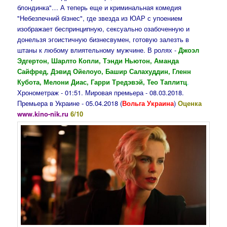
блондинка"… А теперь еще и криминальная комедия
"Небезпечний бiзнес", где звезда из ЮАР с упоением
изображает беспринципную, сексуально озабоченную и
донельзя эгоистичную бизнесвумен, готовую залезть в
штаны к любому влиятельному мужчине. В ролях -
Джоэл
Эдгертон, Шарлто Копли, Тэнди Ньютон, Аманда
Сайфред, Дэвид Ойелоуо, Башир Салахуддин, Гленн
Кубота, Мелони Диас, Гарри Тредэвэй, Тео Таплитц
.
Хронометраж - 01:51. Мировая премьера - 08.03.2018.
Премьера в Украине - 05.04.2018
(
Вольга Украина
)
Оценка
www.kino-nik.ru
6/10