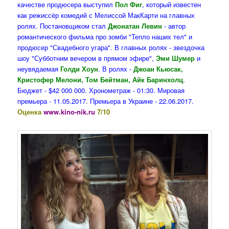
качестве продюсера выступил
Пол Фиг
, который известен
как режиссёр комедий с Мелиссой МакКарти на главных
ролях. Постановщиком стал
Джонатан Левин
- автор
романтического фильма про зомби "Тепло наших тел" и
продюсер "Свадебного угара". В главных ролях - звездочка
шоу "Субботним вечером в прямом эфире",
Эми Шумер
и
неувядаемая
Голди Хоун
. В ролях -
Джоан Кьюсак,
Кристофер Мелони, Том Бейтман, Айк Баринхолц
.
Бюджет - $42 000 000. Хронометраж - 01:30. Мировая
премьера - 11.05.2017. Премьера в Украине - 22.06.2017.
Оценка
www.kino-nik.ru
7/10