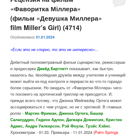
«Фаворитка Міллера»
содержимому
содержимому
(фильм «Девушка Миллера»
film Miller’s Girl) (4714)
Опубликовано
31.01.2024
«Если это не спорно, то это не интересно»…
Д
ебютный полнометражный фильм сценаристки, режиссерши
и продюсерки
Джейд Бартлетт
показывает, как быстро,
казалось бы, безобидная дружба между учителем и ученицей
может выйти из-под контроля и перерасти во что-то гораздо
более серьезное. Но ожидать от «Фаворитки Міллера» чего-
то похожего на эротический триллер не приходится. И,
прежде всего потому, что Дженна Wednesday Ортега может
ассоциироваться с чем угодно, но не с эротикой. В главных
ролях -
Мартин Фриман, Дженна Ортега, Башир
Салахуддин, Гидеон Адлон, Дагмара Доминчик, Кристин
Адамс, Андре Уилкерсон, Рэй Фоули, Трэйс Хэйнс
.
Хронометраж - 01:33. Премьера - 11.01.2024 (
Palm Springs