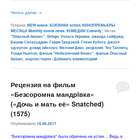
Читать далее
→
Рубрика:
NEW новое
,
БОЕВИКИ action
,
КИНОПРЕМЬЕРЫ
МЕСЯЦА Monthly movie news
,
КОМЕДИИ Comedy
|
Метки:
"Опасный бизнес"
,
Gringo
,
Vольга Украина
,
аманда сайфред
,
Башир Салахуддин
,
Гарри Тредэвэй
,
Гленн Кубота
,
джоэл
эдгертон
,
дэвид ойелоуо
,
Мелони Диас
,
рецензия
,
Тео Таплитц
,
Тэнди Ньютон
,
фильм "Небезпечний бiзнес"
,
фильм Опасный
бизнес
,
шарлиз терон
|
Добавить комментарий
Рецензия на фильм
«Безсоромна мандрiвка»
(«Дочь и мать её» Snatched)
(1575)
Опубликовано
16.06.2017
"Безсоромна мандрiвка" была обречена на успех... Ведь в