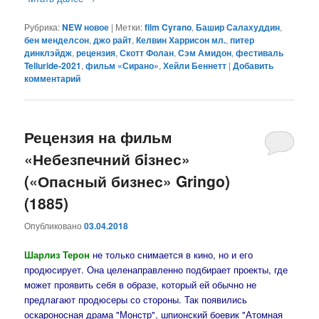
Рубрика:
NEW новое
|
Метки:
film Cyrano
,
Башир Салахуддин
,
бен менделсон
,
джо райт
,
Келвин Харрисон мл.
,
питер
динклэйдж
,
рецензия
,
Скотт Фолан
,
Сэм Амидон
,
фестиваль
Telluride-2021
,
фильм «Сирано»
,
Хейли Беннетт
|
Добавить
комментарий
Рецензия на фильм
«Небезпечний бiзнес»
(«Опасный бизнес» Gringo)
(1885)
Опубликовано
03.04.2018
Шарлиз Терон
не только снимается в кино, но и его
продюсирует. Она целенаправленно подбирает проекты, где
может проявить себя в образе, который ей обычно не
предлагают продюсеры со стороны. Так появились
оскароносная драма "Монстр", шпионский боевик "Атомная