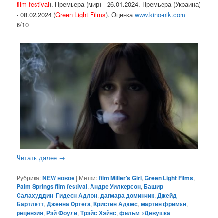
film
festival
). Премьера (мир) - 26.01.2024. Премьера (Украина)
- 08.02.2024 (
Green
Light Films
).
Оценка
www.kino-nik.com
6/10
Читать далее
→
Рубрика:
NEW новое
|
Метки:
film Miller's Girl
,
Green Light Films
,
Palm Springs film festival
,
Андре Уилкерсон
,
Башир
Салахуддин
,
Гидеон Адлон
,
дагмара доминчик
,
Джейд
Бартлетт
,
Дженна Ортега
,
Кристин Адамс
,
мартин фриман
,
рецензия
,
Рэй Фоули
,
Трэйс Хэйнс
,
фильм «Девушка