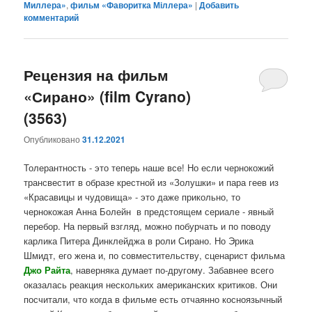
Миллера»
,
фильм «Фаворитка Міллера»
|
Добавить
комментарий
Рецензия на фильм
«Сирано» (film Cyrano)
(3563)
Опубликовано
31.12.2021
Толерантность - это теперь наше все! Но если чернокожий
трансвестит в образе крестной из «Золушки» и пара геев из
«Красавицы и чудовища» - это даже прикольно, то
чернокожая Анна Болейн в предстоящем сериале - явный
перебор. На первый взгляд, можно побурчать и по поводу
карлика Питера Динклейджа в роли Сирано. Но Эрика
Шмидт, его жена и, по совместительству, сценарист фильма
Джо Райта
, наверняка думает по-другому. Забавнее всего
оказалась реакция нескольких американских критиков. Они
посчитали, что когда в фильме есть отчаянно косноязычный