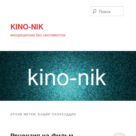
Поиск
KINO-NIK
кинорецензии без сантиментов
Главное
Перейти
Перейти
меню
АРХИВ МЕТКИ:
БАШИР САЛАХУДДИН
к
к
основному
дополнительному
Рецензия на фильм