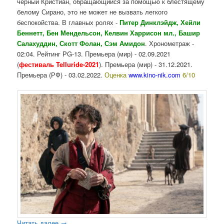
черный Кристиан, обращающийся за помощью к блестящему
белому Сирано, это не может не вызвать легкого
беспокойства. В главных ролях -
Питер Динклэйдж, Хейли
Беннетт, Бен Мендельсон, Келвин Харрисон мл., Башир
Салахуддин, Скотт Фолан, Сэм Амидон
. Хронометраж -
02:04. Рейтинг PG-13. Премьера (мир) - 02.09.2021
(
фестиваль Telluride-2021
). Премьера (мир) - 31.12.2021.
Премьера (РФ) - 03.02.2022.
Оценка
www.kino-nik.com
6/10
Читать далее
→