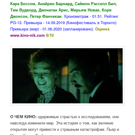
Кара Боссом, Анайрин Барнард, Саймон Расселл Бил,
Тим Вудворд, Джонатан Арис, Мирьям Новак, Кори
Джонсон, Петер Фанчикаи
. Хронометраж - 01:51. Рейтинг
PG-13. Премьера - 14.09.2019 (Кинофестиваль в Торонто)
Премьера (мир) - 01.06.2020 (запланировано).
Оценка
www.kino-nik.com
6/10
О ЧЕМ КИНО:
одержимые страстью к исследованиям, они
навсегда изменили мир. Эта история о том, как великие
открытия могут привести к страшным катастрофам. Пьер и