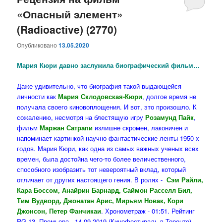
«Опасный элемент»
содержимому
содержимому
(Radioactive) (2770)
Опубликовано
13.05.2020
Мария Кюри давно заслужила биографический фильм…
Даже удивительно, что биография такой выдающейся
личности как
Мария Склодовская-Кюри
, долгое время не
получала своего киновоплощения. И вот, это произошло. К
сожалению, несмотря на блестящую игру
Розамунд Пайк
,
фильм
Маржан Сатрапи
излишне скромен, лаконичен и
напоминает картинкой научно-фантастические ленты 1950-х
годов. Мария Кюри, как одна из самых важных ученых всех
времен, была достойна чего-то более величественного,
способного изобразить тот невероятный вклад, который
отличает от других настоящего гения. В ролях -
Сэм Райли,
Кара Боссом, Анайрин Барнард, Саймон Расселл Бил,
Тим Вудворд, Джонатан Арис, Мирьям Новак, Кори
Джонсон, Петер Фанчикаи
. Хронометраж - 01:51. Рейтинг
PG-13. Премьера - 14.09.2019 (Кинофестиваль в Торонто)