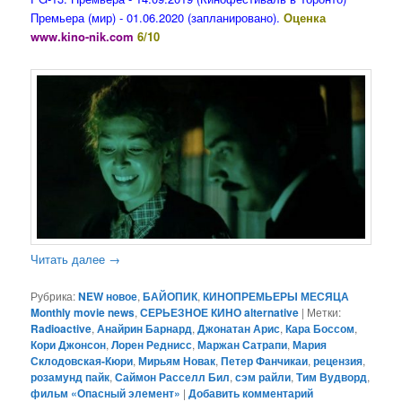
Премьера (мир) - 01.06.2020 (запланировано).
Оценка
www.kino-nik.com
6/10
Читать далее
→
Рубрика:
NEW новое
,
БАЙОПИК
,
КИНОПРЕМЬЕРЫ МЕСЯЦА
Monthly movie news
,
СЕРЬЕЗНОЕ КИНО alternative
|
Метки:
Radioactive
,
Анайрин Барнард
,
Джонатан Арис
,
Кара Боссом
,
Кори Джонсон
,
Лорен Реднисс
,
Маржан Сатрапи
,
Мария
Склодовская-Кюри
,
Мирьям Новак
,
Петер Фанчикаи
,
рецензия
,
розамунд пайк
,
Саймон Расселл Бил
,
сэм райли
,
Тим Вудворд
,
фильм «Опасный элемент»
|
Добавить комментарий