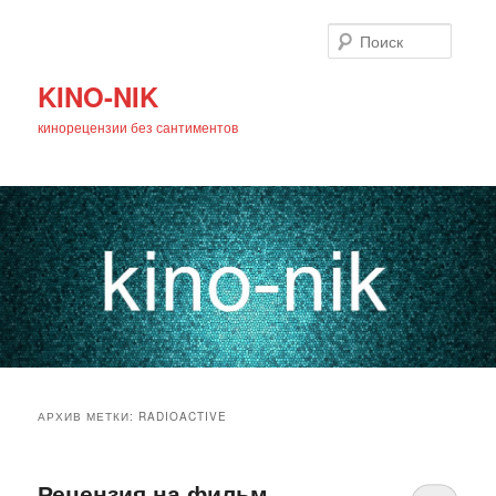
Поиск
KINO-NIK
кинорецензии без сантиментов
Главное
Перейти
Перейти
меню
АРХИВ МЕТКИ:
RADIOACTIVE
к
к
основному
дополнительному
Рецензия на фильм